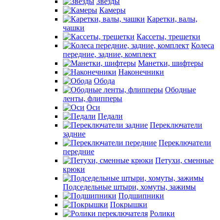
Звезды
Камеры
Каретки, валы,
чашки
Кассеты, трещетки
Колеса
передние, задние, комплект
Манетки, шифтеры
Наконечники
Обода
Ободные
ленты, флипперы
Оси
Педали
Переключатели
задние
Переключатели
передние
Петухи, сменные
крюки
Подседельные штыри, хомуты, зажимы
Подшипники
Покрышки
Ролики