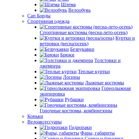
Шлема
Велообувь
Сап Борды
Спортивная одежда
Спортивные костюмы (весна-лето-осень)
Куртки и
ветровки (весна/осень)
Безрукавки
Брюки
Толстовки и
джемпера
Теплые куртки
Лосины
Лыжные костюмы
Горнолыжная
экипировка
Рубашки
Гоночные костюмы, комбинезоны
Коньки
Велоаксессуары
Гидропаки
Фары, габариты
Сумки и бардачки