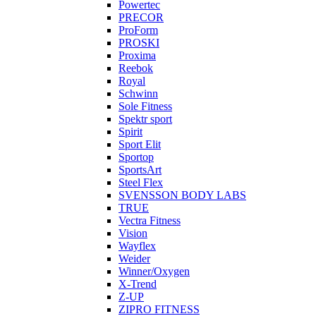
Powertec
PRECOR
ProForm
PROSKI
Proxima
Reebok
Royal
Schwinn
Sole Fitness
Spektr sport
Spirit
Sport Elit
Sportop
SportsArt
Steel Flex
SVENSSON BODY LABS
TRUE
Vectra Fitness
Vision
Wayflex
Weider
Winner/Oxygen
X-Trend
Z-UP
ZIPRO FITNESS