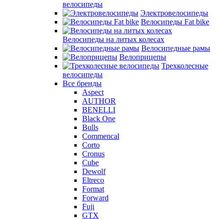
велосипеды
Электровелосипеды
Велосипеды Fat bike
Велосипеды на литых колесах
Велосипедные рамы
Велоприцепы
Трехколесные
велосипеды
Все бренды
Aspect
AUTHOR
BENELLI
Black One
Bulls
Commencal
Corto
Cronus
Cube
Dewolf
Eltreco
Format
Forward
Fuji
GTX