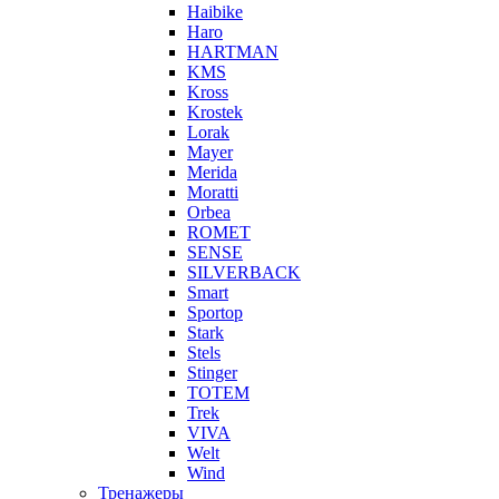
Haibike
Haro
HARTMAN
KMS
Kross
Krostek
Lorak
Mayer
Merida
Moratti
Orbea
ROMET
SENSE
SILVERBACK
Smart
Sportop
Stark
Stels
Stinger
TOTEM
Trek
VIVA
Welt
Wind
Тренажеры