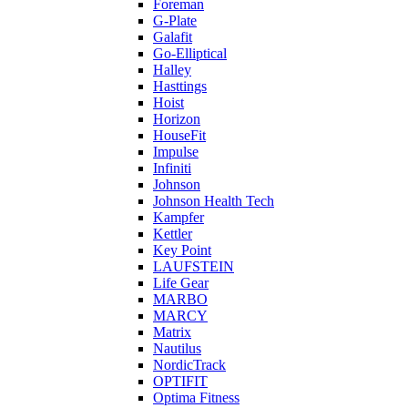
Foreman
G-Plate
Galafit
Go-Elliptical
Halley
Hasttings
Hoist
Horizon
HouseFit
Impulse
Infiniti
Johnson
Johnson Health Tech
Kampfer
Kettler
Key Point
LAUFSTEIN
Life Gear
MARBO
MARCY
Matrix
Nautilus
NordicTrack
OPTIFIT
Optima Fitness