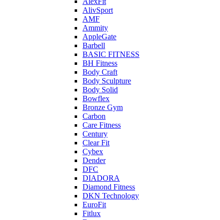
AlexFit
AlivSport
AMF
Ammity
AppleGate
Barbell
BASIC FITNESS
BH Fitness
Body Craft
Body Sculpture
Body Solid
Bowflex
Bronze Gym
Carbon
Care Fitness
Century
Clear Fit
Cybex
Dender
DFC
DIADORA
Diamond Fitness
DKN Technology
EuroFit
Fitlux