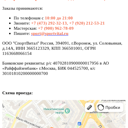
Заказы принимаются:
По телефонам с
10:00 до 21:00
Звоните:
+7 (473) 292-32-13, +7 (920) 212-53-21
Мастерская:
+7 (900) 962-78-09
Пишите:
sport@sportvital.ru
ООО "СпортВитал" Россия, 394091, г.Воронеж, ул. Соловьиная,
д.14А, ИНН 3665123329, КПП 366501001, ОГРН
1163668066154
Банковские реквизиты: р/с 40702810900000017956 в АО
«Райффайзенбанк» г.Москва, БИК 044525700, к/с
30101810200000000700
Схема проезда: