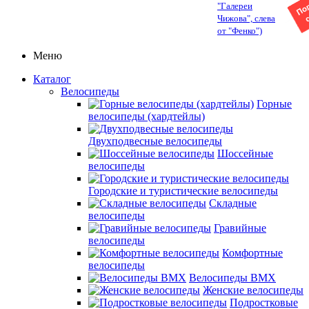
"Галереи
Чижова", слева
от "Фенко")
Меню
Каталог
Велосипеды
Горные
велосипеды (хардтейлы)
Двухподвесные велосипеды
Шоссейные
велосипеды
Городские и туристические велосипеды
Складные
велосипеды
Гравийные
велосипеды
Комфортные
велосипеды
Велосипеды BMX
Женские велосипеды
Подростковые