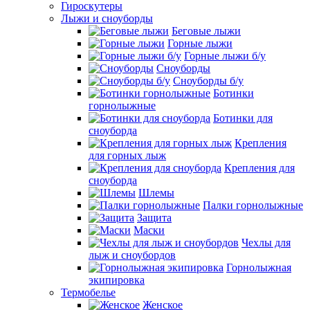
Гироскутеры
Лыжи и сноуборды
Беговые лыжи
Горные лыжи
Горные лыжи б/у
Сноуборды
Сноуборды б/у
Ботинки
горнолыжные
Ботинки для
сноуборда
Крепления
для горных лыж
Крепления для
сноуборда
Шлемы
Палки горнолыжные
Защита
Маски
Чехлы для
лыж и сноубордов
Горнолыжная
экипировка
Термобелье
Женское