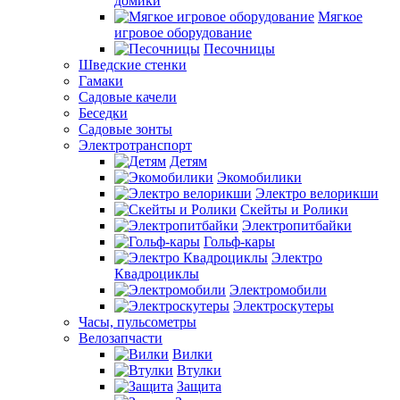
домики
Мягкое
игровое оборудование
Песочницы
Шведские стенки
Гамаки
Садовые качели
Беседки
Садовые зонты
Электротранспорт
Детям
Экомобилики
Электро велорикши
Скейты и Ролики
Электропитбайки
Гольф-кары
Электро
Квадроциклы
Электромобили
Электроскутеры
Часы, пульсометры
Велозапчасти
Вилки
Втулки
Защита