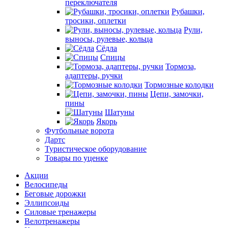
переключателя
Рубашки,
тросики, оплетки
Рули,
выносы, рулевые, кольца
Сёдла
Спицы
Тормоза,
адаптеры, ручки
Тормозные колодки
Цепи, замочки,
пины
Шатуны
Якорь
Футбольные ворота
Дартс
Туристическое оборудование
Товары по уценке
Акции
Велосипеды
Беговые дорожки
Эллипсоиды
Силовые тренажеры
Велотренажеры