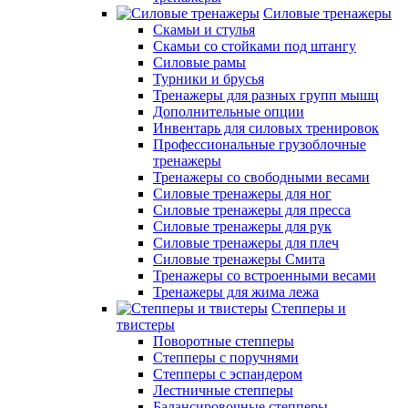
Силовые тренажеры
Скамьи и стулья
Скамьи со стойками под штангу
Силовые рамы
Турники и брусья
Тренажеры для разных групп мышц
Дополнительные опции
Инвентарь для силовых тренировок
Профессиональные грузоблочные
тренажеры
Тренажеры со свободными весами
Силовые тренажеры для ног
Силовые тренажеры для пресса
Силовые тренажеры для рук
Силовые тренажеры для плеч
Силовые тренажеры Смита
Тренажеры со встроенными весами
Тренажеры для жима лежа
Степперы и
твистеры
Поворотные степперы
Степперы с поручнями
Степперы с эспандером
Лестничные степперы
Балансировочные степперы