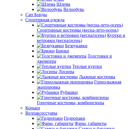
Шлема
Велообувь
Сап Борды
Спортивная одежда
Спортивные костюмы (весна-лето-осень)
Куртки и
ветровки (весна/осень)
Безрукавки
Брюки
Толстовки и
джемпера
Теплые куртки
Лосины
Лыжные костюмы
Горнолыжная
экипировка
Рубашки
Гоночные костюмы, комбинезоны
Коньки
Велоаксессуары
Гидропаки
Фары, габариты
Сумки и бардачки