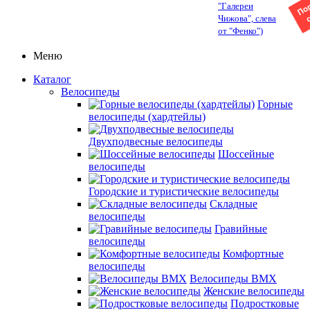
"Галереи
Чижова", слева
от "Фенко")
Меню
Каталог
Велосипеды
Горные
велосипеды (хардтейлы)
Двухподвесные велосипеды
Шоссейные
велосипеды
Городские и туристические велосипеды
Складные
велосипеды
Гравийные
велосипеды
Комфортные
велосипеды
Велосипеды BMX
Женские велосипеды
Подростковые