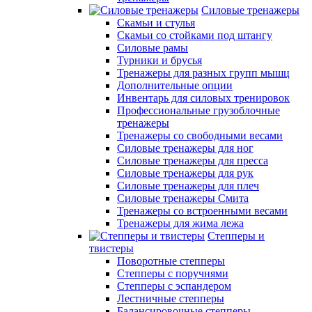
Силовые тренажеры
Скамьи и стулья
Скамьи со стойками под штангу
Силовые рамы
Турники и брусья
Тренажеры для разных групп мышц
Дополнительные опции
Инвентарь для силовых тренировок
Профессиональные грузоблочные
тренажеры
Тренажеры со свободными весами
Силовые тренажеры для ног
Силовые тренажеры для пресса
Силовые тренажеры для рук
Силовые тренажеры для плеч
Силовые тренажеры Смита
Тренажеры со встроенными весами
Тренажеры для жима лежа
Степперы и
твистеры
Поворотные степперы
Степперы с поручнями
Степперы с эспандером
Лестничные степперы
Балансировочные степперы