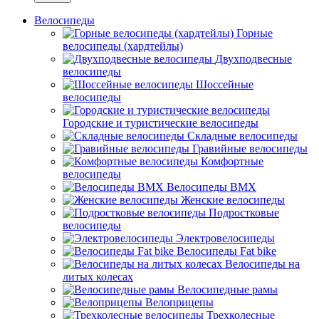
Велосипеды
Горные
велосипеды (хардтейлы)
Двухподвесные
велосипеды
Шоссейные
велосипеды
Городские и туристические велосипеды
Складные велосипеды
Гравийные велосипеды
Комфортные
велосипеды
Велосипеды BMX
Женские велосипеды
Подростковые
велосипеды
Электровелосипеды
Велосипеды Fat bike
Велосипеды на
литых колесах
Велосипедные рамы
Велоприцепы
Трехколесные