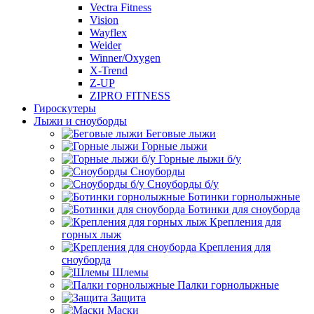
Vectra Fitness
Vision
Wayflex
Weider
Winner/Oxygen
X-Trend
Z-UP
ZIPRO FITNESS
Гироскутеры
Лыжи и сноуборды
Беговые лыжи
Горные лыжи
Горные лыжи б/у
Сноуборды
Сноуборды б/у
Ботинки горнолыжные
Ботинки для сноуборда
Крепления для
горных лыж
Крепления для
сноуборда
Шлемы
Палки горнолыжные
Защита
Маски