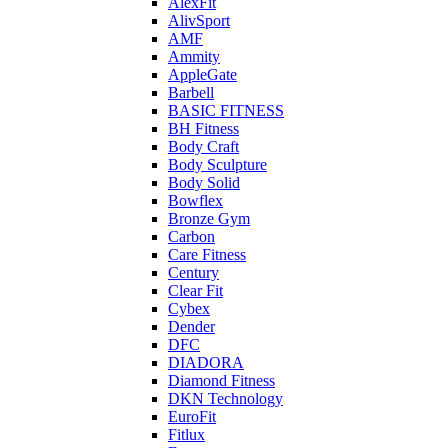
AlexFit
AlivSport
AMF
Ammity
AppleGate
Barbell
BASIC FITNESS
BH Fitness
Body Craft
Body Sculpture
Body Solid
Bowflex
Bronze Gym
Carbon
Care Fitness
Century
Clear Fit
Cybex
Dender
DFC
DIADORA
Diamond Fitness
DKN Technology
EuroFit
Fitlux