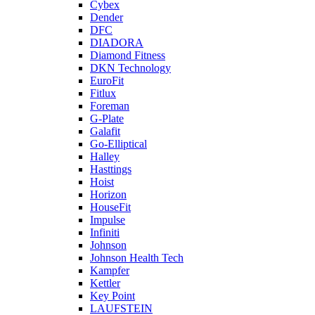
Cybex
Dender
DFC
DIADORA
Diamond Fitness
DKN Technology
EuroFit
Fitlux
Foreman
G-Plate
Galafit
Go-Elliptical
Halley
Hasttings
Hoist
Horizon
HouseFit
Impulse
Infiniti
Johnson
Johnson Health Tech
Kampfer
Kettler
Key Point
LAUFSTEIN