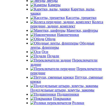
Звезды
Камеры
Каретки, валы,
чашки
Кассеты, трещетки
Колеса
передние, задние, комплект
Манетки, шифтеры
Наконечники
Обода
Ободные
ленты, флипперы
Оси
Педали
Переключатели
задние
Переключатели
передние
Петухи, сменные
крюки
Подседельные штыри, хомуты, зажимы
Подшипники
Покрышки
Ролики