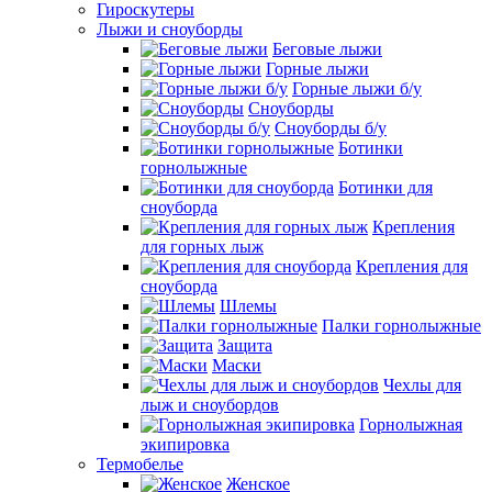
Гироскутеры
Лыжи и сноуборды
Беговые лыжи
Горные лыжи
Горные лыжи б/у
Сноуборды
Сноуборды б/у
Ботинки
горнолыжные
Ботинки для
сноуборда
Крепления
для горных лыж
Крепления для
сноуборда
Шлемы
Палки горнолыжные
Защита
Маски
Чехлы для
лыж и сноубордов
Горнолыжная
экипировка
Термобелье
Женское