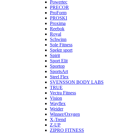
Powertec
PRECOR
ProForm
PROSKI
Proxima
Reebok
Royal
Schwinn
Sole Fitness
Spektr sport
Spirit
Sport Elit
Sportop
SportsArt
Steel Flex
SVENSSON BODY LABS
TRUE
Vectra Fitness
Vision
Wayflex
Weider
Winner/Oxygen
X-Trend
Z-UP
ZIPRO FITNESS