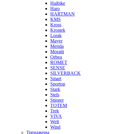
Haibike
Haro
HARTMAN
KMS
Kross
Krostek
Lorak
Mayer
Merida
Moratti
Orbea
ROMET
SENSE
SILVERBACK
Smart
Sportop
Stark
Stels
Stinger
TOTEM
Trek
VIVA
Welt
Wind
Тренажеры