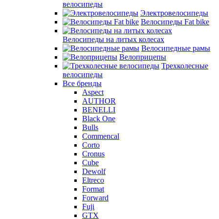
велосипеды
Электровелосипеды
Велосипеды Fat bike
Велосипеды на литых колесах
Велосипедные рамы
Велоприцепы
Трехколесные
велосипеды
Все бренды
Aspect
AUTHOR
BENELLI
Black One
Bulls
Commencal
Corto
Cronus
Cube
Dewolf
Eltreco
Format
Forward
Fuji
GTX