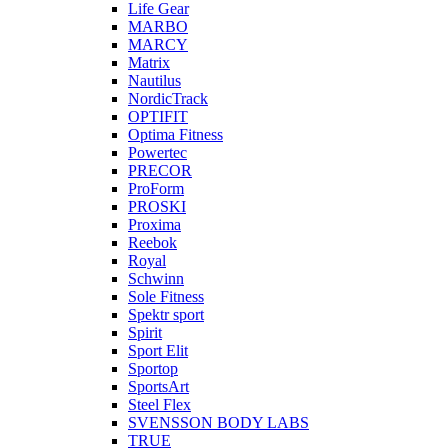
Life Gear
MARBO
MARCY
Matrix
Nautilus
NordicTrack
OPTIFIT
Optima Fitness
Powertec
PRECOR
ProForm
PROSKI
Proxima
Reebok
Royal
Schwinn
Sole Fitness
Spektr sport
Spirit
Sport Elit
Sportop
SportsArt
Steel Flex
SVENSSON BODY LABS
TRUE