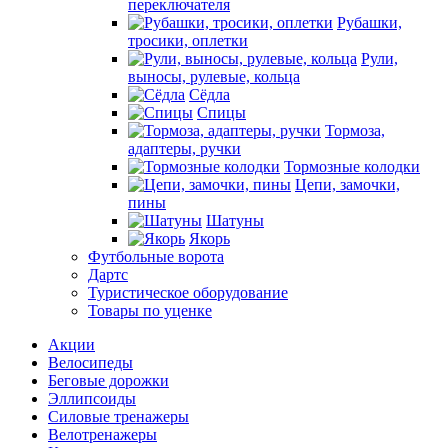
переключателя
Рубашки,
тросики, оплетки
Рули,
выносы, рулевые, кольца
Сёдла
Спицы
Тормоза,
адаптеры, ручки
Тормозные колодки
Цепи, замочки,
пины
Шатуны
Якорь
Футбольные ворота
Дартс
Туристическое оборудование
Товары по уценке
Акции
Велосипеды
Беговые дорожки
Эллипсоиды
Силовые тренажеры
Велотренажеры