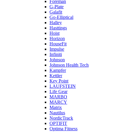
Foreman
G-Plate
Galafit
Go-Elliptical
Halley
Hasttings
Hoist
Horizon
HouseFit
Impulse
Infiniti
Johnson
Johnson Health Tech
Kampfer
Kettler
Key Point
LAUFSTEIN
Life Gear
MARBO
MARCY
Matrix
Nautilus
NordicTrack
OPTIFIT
Optima Fitness