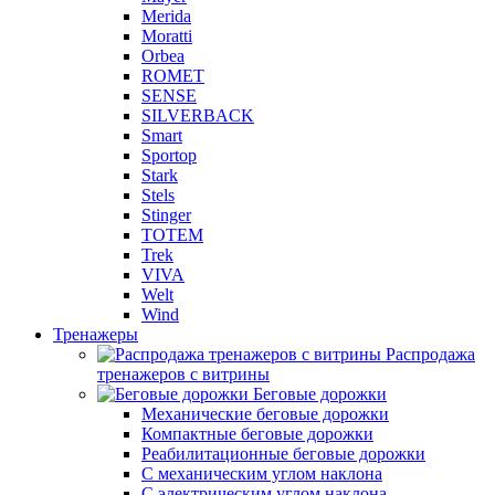
Merida
Moratti
Orbea
ROMET
SENSE
SILVERBACK
Smart
Sportop
Stark
Stels
Stinger
TOTEM
Trek
VIVA
Welt
Wind
Тренажеры
Распродажа
тренажеров с витрины
Беговые дорожки
Механические беговые дорожки
Компактные беговые дорожки
Реабилитационные беговые дорожки
С механическим углом наклона
С электрическим углом наклона