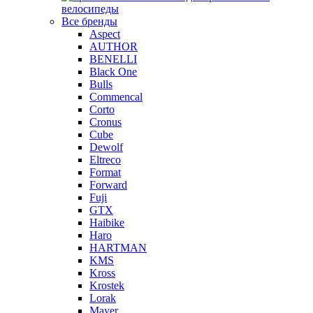
велосипеды
Все бренды
Aspect
AUTHOR
BENELLI
Black One
Bulls
Commencal
Corto
Cronus
Cube
Dewolf
Eltreco
Format
Forward
Fuji
GTX
Haibike
Haro
HARTMAN
KMS
Kross
Krostek
Lorak
Mayer