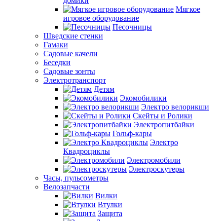
домики
Мягкое
игровое оборудование
Песочницы
Шведские стенки
Гамаки
Садовые качели
Беседки
Садовые зонты
Электротранспорт
Детям
Экомобилики
Электро велорикши
Скейты и Ролики
Электропитбайки
Гольф-кары
Электро
Квадроциклы
Электромобили
Электроскутеры
Часы, пульсометры
Велозапчасти
Вилки
Втулки
Защита