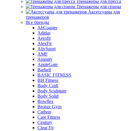
Тренажеры для пресса
Тренажеры для спины
Аксессуары для
тренажеров
Все бренды
AbCoaster
Adidas
Aerofit
AlexFit
AlivSport
AMF
Ammity
AppleGate
Barbell
BASIC FITNESS
BH Fitness
Body Craft
Body Sculpture
Body Solid
Bowflex
Bronze Gym
Carbon
Care Fitness
Century
Clear Fit