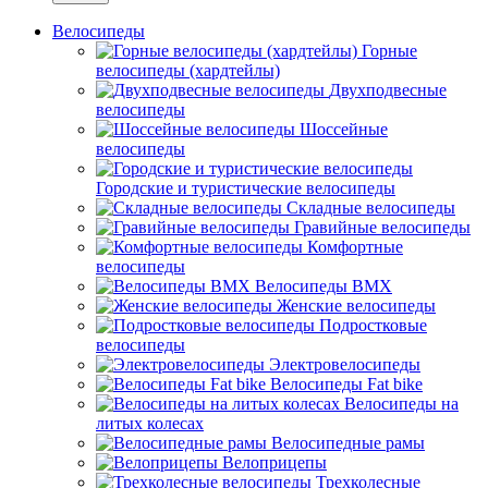
Велосипеды
Горные
велосипеды (хардтейлы)
Двухподвесные
велосипеды
Шоссейные
велосипеды
Городские и туристические велосипеды
Складные велосипеды
Гравийные велосипеды
Комфортные
велосипеды
Велосипеды BMX
Женские велосипеды
Подростковые
велосипеды
Электровелосипеды
Велосипеды Fat bike
Велосипеды на
литых колесах
Велосипедные рамы
Велоприцепы
Трехколесные