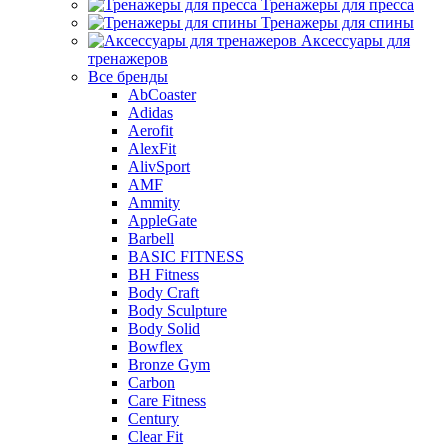
Тренажеры для пресса
Тренажеры для спины
Аксессуары для
тренажеров
Все бренды
AbCoaster
Adidas
Aerofit
AlexFit
AlivSport
AMF
Ammity
AppleGate
Barbell
BASIC FITNESS
BH Fitness
Body Craft
Body Sculpture
Body Solid
Bowflex
Bronze Gym
Carbon
Care Fitness
Century
Clear Fit