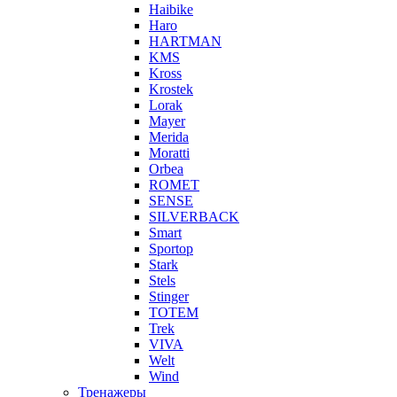
Haibike
Haro
HARTMAN
KMS
Kross
Krostek
Lorak
Mayer
Merida
Moratti
Orbea
ROMET
SENSE
SILVERBACK
Smart
Sportop
Stark
Stels
Stinger
TOTEM
Trek
VIVA
Welt
Wind
Тренажеры