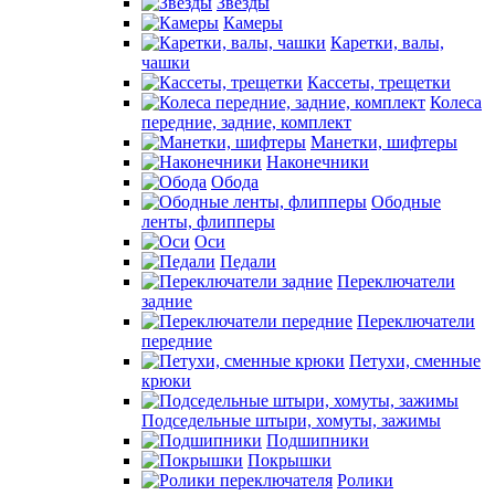
Звезды
Камеры
Каретки, валы,
чашки
Кассеты, трещетки
Колеса
передние, задние, комплект
Манетки, шифтеры
Наконечники
Обода
Ободные
ленты, флипперы
Оси
Педали
Переключатели
задние
Переключатели
передние
Петухи, сменные
крюки
Подседельные штыри, хомуты, зажимы
Подшипники
Покрышки
Ролики