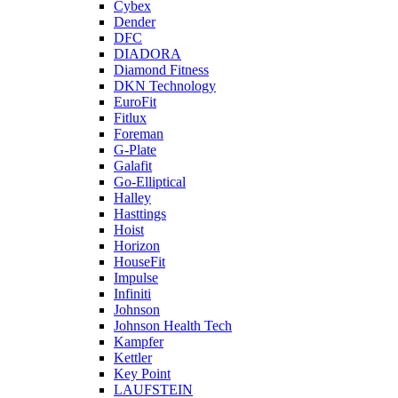
Cybex
Dender
DFC
DIADORA
Diamond Fitness
DKN Technology
EuroFit
Fitlux
Foreman
G-Plate
Galafit
Go-Elliptical
Halley
Hasttings
Hoist
Horizon
HouseFit
Impulse
Infiniti
Johnson
Johnson Health Tech
Kampfer
Kettler
Key Point
LAUFSTEIN