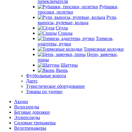
переключателя
Рубашки,
тросики, оплетки
Рули,
выносы, рулевые, кольца
Сёдла
Спицы
Тормоза,
адаптеры, ручки
Тормозные колодки
Цепи, замочки,
пины
Шатуны
Якорь
Футбольные ворота
Дартс
Туристическое оборудование
Товары по уценке
Акции
Велосипеды
Беговые дорожки
Эллипсоиды
Силовые тренажеры
Велотренажеры