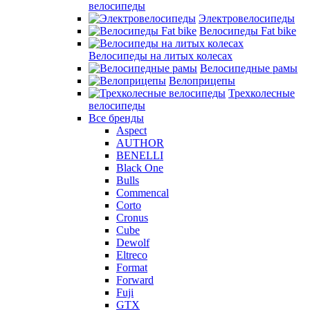
велосипеды
Электровелосипеды
Велосипеды Fat bike
Велосипеды на литых колесах
Велосипедные рамы
Велоприцепы
Трехколесные
велосипеды
Все бренды
Aspect
AUTHOR
BENELLI
Black One
Bulls
Commencal
Corto
Cronus
Cube
Dewolf
Eltreco
Format
Forward
Fuji
GTX