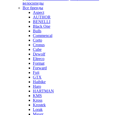
велосипеды
Все бренды
Aspect
AUTHOR
BENELLI
Black One
Bulls
Commencal
Corto
Cronus
Cube
Dewolf
Eltreco
Format
Forward
Fuji
GTX
Haibike
Haro
HARTMAN
KMS
Kross
Krostek
Lorak
Mayer