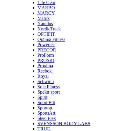
Life Gear
MARBO
MARCY
Matrix
Nautilus
NordicTrack
OPTIFIT
Optima Fitness
Powertec
PRECOR
ProForm
PROSKI
Proxima
Reebok
Royal
Schwinn
Sole Fitness
Spektr sport
Spirit
Sport Elit
Sportop
SportsArt
Steel Flex
SVENSSON BODY LABS
TRUE