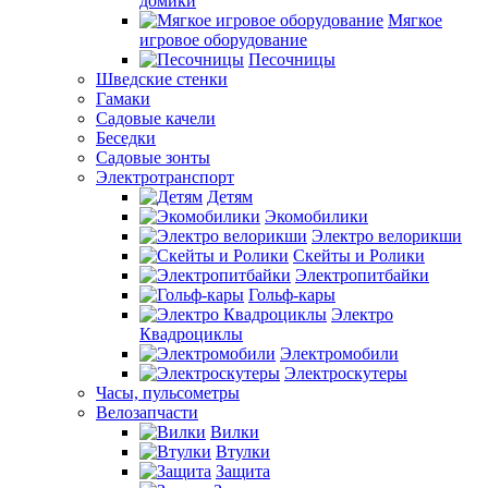
домики
Мягкое
игровое оборудование
Песочницы
Шведские стенки
Гамаки
Садовые качели
Беседки
Садовые зонты
Электротранспорт
Детям
Экомобилики
Электро велорикши
Скейты и Ролики
Электропитбайки
Гольф-кары
Электро
Квадроциклы
Электромобили
Электроскутеры
Часы, пульсометры
Велозапчасти
Вилки
Втулки
Защита