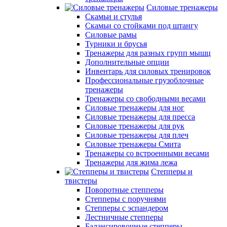
Силовые тренажеры
Скамьи и стулья
Скамьи со стойками под штангу
Силовые рамы
Турники и брусья
Тренажеры для разных групп мышц
Дополнительные опции
Инвентарь для силовых тренировок
Профессиональные грузоблочные
тренажеры
Тренажеры со свободными весами
Силовые тренажеры для ног
Силовые тренажеры для пресса
Силовые тренажеры для рук
Силовые тренажеры для плеч
Силовые тренажеры Смита
Тренажеры со встроенными весами
Тренажеры для жима лежа
Степперы и
твистеры
Поворотные степперы
Степперы с поручнями
Степперы с эспандером
Лестничные степперы
Балансировочные степперы