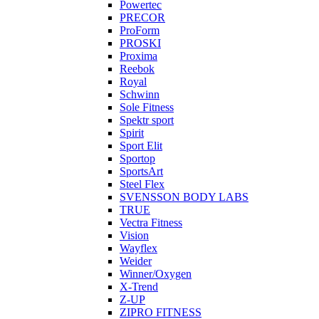
Powertec
PRECOR
ProForm
PROSKI
Proxima
Reebok
Royal
Schwinn
Sole Fitness
Spektr sport
Spirit
Sport Elit
Sportop
SportsArt
Steel Flex
SVENSSON BODY LABS
TRUE
Vectra Fitness
Vision
Wayflex
Weider
Winner/Oxygen
X-Trend
Z-UP
ZIPRO FITNESS