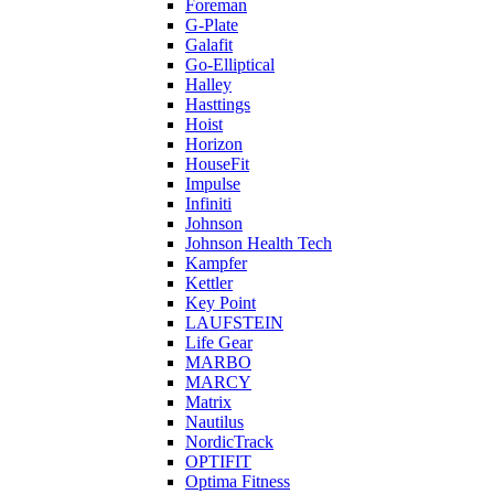
Foreman
G-Plate
Galafit
Go-Elliptical
Halley
Hasttings
Hoist
Horizon
HouseFit
Impulse
Infiniti
Johnson
Johnson Health Tech
Kampfer
Kettler
Key Point
LAUFSTEIN
Life Gear
MARBO
MARCY
Matrix
Nautilus
NordicTrack
OPTIFIT
Optima Fitness