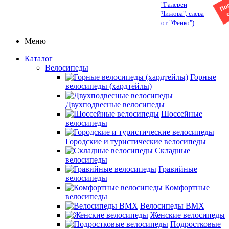
"Галереи
Чижова", слева
от "Фенко")
Меню
Каталог
Велосипеды
Горные
велосипеды (хардтейлы)
Двухподвесные велосипеды
Шоссейные
велосипеды
Городские и туристические велосипеды
Складные
велосипеды
Гравийные
велосипеды
Комфортные
велосипеды
Велосипеды BMX
Женские велосипеды
Подростковые