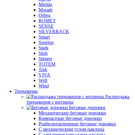
Merida
Moratti
Orbea
ROMET
SENSE
SILVERBACK
Smart
Sportop
Stark
Stels
Stinger
TOTEM
Trek
VIVA
Welt
Wind
Тренажеры
Распродажа
тренажеров с витрины
Беговые дорожки
Механические беговые дорожки
Компактные беговые дорожки
Реабилитационные беговые дорожки
С механическим углом наклона
С электрическим углом наклона