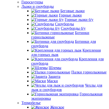
Гироскутеры
Лыжи и сноуборды
Беговые лыжи
Горные лыжи
Горные лыжи б/у
Сноуборды
Сноуборды б/у
Ботинки
горнолыжные
Ботинки для
сноуборда
Крепления
для горных лыж
Крепления для
сноуборда
Шлемы
Палки горнолыжные
Защита
Маски
Чехлы для
лыж и сноубордов
Горнолыжная
экипировка
Термобелье
Женское