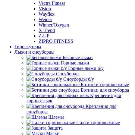
Vectra Fitness
Vision
Wayflex
Weider
Winner/Oxygen
X-Trend
Z-UP
ZIPRO FITNESS
Гироскутеры
Лыжи и сноуборды
Беговые лыжи
Горные лыжи
Горные лыжи б/у
Сноуборды
Сноуборды б/у
Ботинки горнолыжные
Ботинки для сноуборда
Крепления для
горных лыж
Крепления для
сноуборда
Шлемы
Палки горнолыжные
Защита
Маски