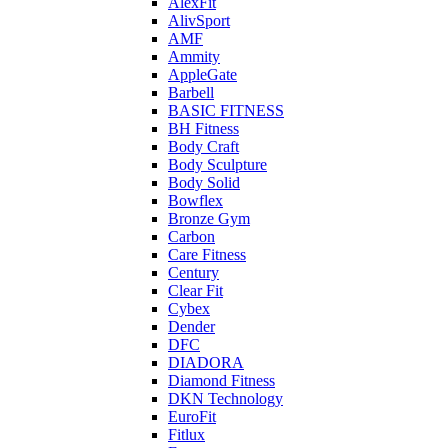
AlexFit
AlivSport
AMF
Ammity
AppleGate
Barbell
BASIC FITNESS
BH Fitness
Body Craft
Body Sculpture
Body Solid
Bowflex
Bronze Gym
Carbon
Care Fitness
Century
Clear Fit
Cybex
Dender
DFC
DIADORA
Diamond Fitness
DKN Technology
EuroFit
Fitlux