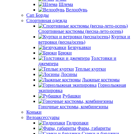
Шлема
Велообувь
Сап Борды
Спортивная одежда
Спортивные костюмы (весна-лето-осень)
Куртки и
ветровки (весна/осень)
Безрукавки
Брюки
Толстовки и
джемпера
Теплые куртки
Лосины
Лыжные костюмы
Горнолыжная
экипировка
Рубашки
Гоночные костюмы, комбинезоны
Коньки
Велоаксессуары
Гидропаки
Фары, габариты
Сумки и бардачки