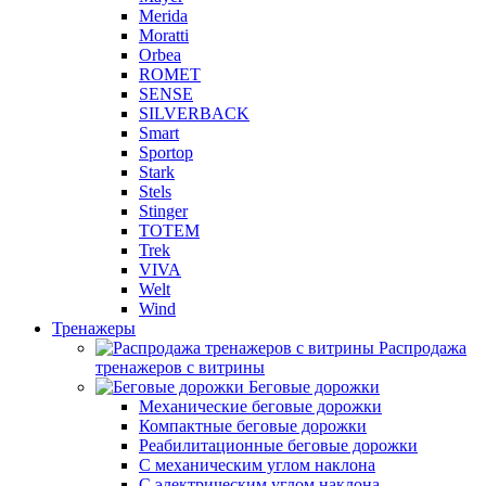
Merida
Moratti
Orbea
ROMET
SENSE
SILVERBACK
Smart
Sportop
Stark
Stels
Stinger
TOTEM
Trek
VIVA
Welt
Wind
Тренажеры
Распродажа
тренажеров с витрины
Беговые дорожки
Механические беговые дорожки
Компактные беговые дорожки
Реабилитационные беговые дорожки
С механическим углом наклона
С электрическим углом наклона