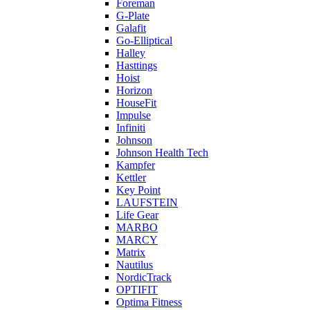
Foreman
G-Plate
Galafit
Go-Elliptical
Halley
Hasttings
Hoist
Horizon
HouseFit
Impulse
Infiniti
Johnson
Johnson Health Tech
Kampfer
Kettler
Key Point
LAUFSTEIN
Life Gear
MARBO
MARCY
Matrix
Nautilus
NordicTrack
OPTIFIT
Optima Fitness