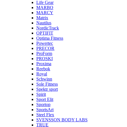
Life Gear
MARBO
MARCY
Matrix
Nautilus
NordicTrack
OPTIFIT
Optima Fitness
Powertec
PRECOR
ProForm
PROSKI
Proxima
Reebok
Royal
Schwinn
Sole Fitness
Spektr sport
Spirit
Sport Elit
Sportop
SportsArt
Steel Flex
SVENSSON BODY LABS
TRUE