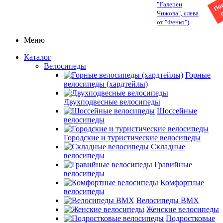
"Галереи
Чижова", слева
от "Фенко")
Меню
Каталог
Велосипеды
Горные
велосипеды (хардтейлы)
Двухподвесные велосипеды
Шоссейные
велосипеды
Городские и туристические велосипеды
Складные
велосипеды
Гравийные
велосипеды
Комфортные
велосипеды
Велосипеды BMX
Женские велосипеды
Подростковые