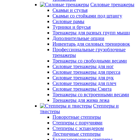
Силовые тренажеры
Скамьи и стулья
Скамьи со стойками под штангу
Силовые рамы
Турники и брусья
Тренажеры для разных групп мышц
Дополнительные опции
Инвентарь для силовых тренировок
Профессиональные грузоблочные
тренажеры
Тренажеры со свободными весами
Силовые тренажеры для ног
Силовые тренажеры для пресса
Силовые тренажеры для рук
Силовые тренажеры для плеч
Силовые тренажеры Смита
Тренажеры со встроенными весами
Тренажеры для жима лежа
Степперы и
твистеры
Поворотные степперы
Степперы с поручнями
Степперы с эспандером
Лестничные степперы
Балансировочные степперы