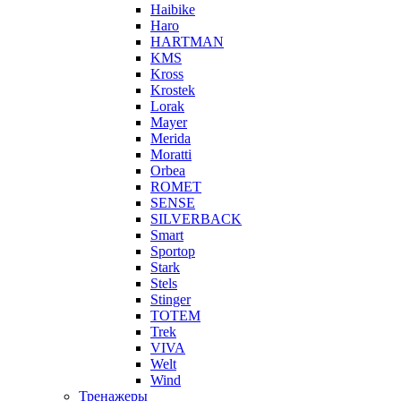
Haibike
Haro
HARTMAN
KMS
Kross
Krostek
Lorak
Mayer
Merida
Moratti
Orbea
ROMET
SENSE
SILVERBACK
Smart
Sportop
Stark
Stels
Stinger
TOTEM
Trek
VIVA
Welt
Wind
Тренажеры