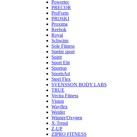
Powertec
PRECOR
ProForm
PROSKI
Proxima
Reebok
Royal
Schwinn
Sole Fitness
Spektr sport
Spirit
Sport Elit
Sportop
SportsArt
Steel Flex
SVENSSON BODY LABS
TRUE
Vectra Fitness
Vision
Wayflex
Weider
Winner/Oxygen
X-Trend
Z-UP
ZIPRO FITNESS