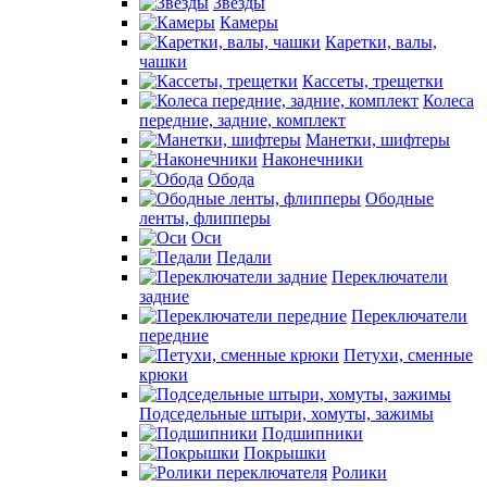
Звезды
Камеры
Каретки, валы,
чашки
Кассеты, трещетки
Колеса
передние, задние, комплект
Манетки, шифтеры
Наконечники
Обода
Ободные
ленты, флипперы
Оси
Педали
Переключатели
задние
Переключатели
передние
Петухи, сменные
крюки
Подседельные штыри, хомуты, зажимы
Подшипники
Покрышки
Ролики