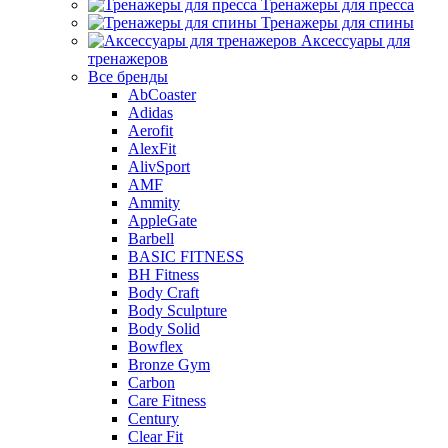
Тренажеры для пресса
Тренажеры для спины
Аксессуары для
тренажеров
Все бренды
AbCoaster
Adidas
Aerofit
AlexFit
AlivSport
AMF
Ammity
AppleGate
Barbell
BASIC FITNESS
BH Fitness
Body Craft
Body Sculpture
Body Solid
Bowflex
Bronze Gym
Carbon
Care Fitness
Century
Clear Fit