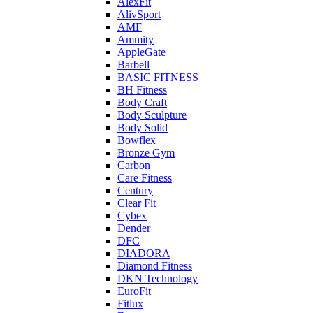
AlexFit
AlivSport
AMF
Ammity
AppleGate
Barbell
BASIC FITNESS
BH Fitness
Body Craft
Body Sculpture
Body Solid
Bowflex
Bronze Gym
Carbon
Care Fitness
Century
Clear Fit
Cybex
Dender
DFC
DIADORA
Diamond Fitness
DKN Technology
EuroFit
Fitlux