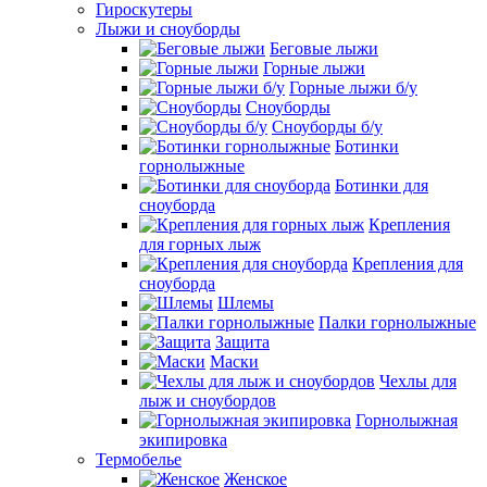
Гироскутеры
Лыжи и сноуборды
Беговые лыжи
Горные лыжи
Горные лыжи б/у
Сноуборды
Сноуборды б/у
Ботинки
горнолыжные
Ботинки для
сноуборда
Крепления
для горных лыж
Крепления для
сноуборда
Шлемы
Палки горнолыжные
Защита
Маски
Чехлы для
лыж и сноубордов
Горнолыжная
экипировка
Термобелье
Женское