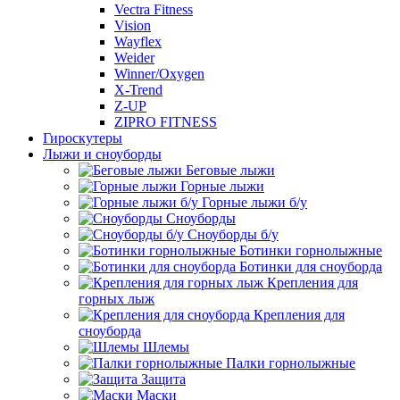
Vectra Fitness
Vision
Wayflex
Weider
Winner/Oxygen
X-Trend
Z-UP
ZIPRO FITNESS
Гироскутеры
Лыжи и сноуборды
Беговые лыжи
Горные лыжи
Горные лыжи б/у
Сноуборды
Сноуборды б/у
Ботинки горнолыжные
Ботинки для сноуборда
Крепления для
горных лыж
Крепления для
сноуборда
Шлемы
Палки горнолыжные
Защита
Маски