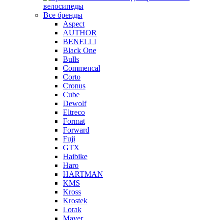
велосипеды
Все бренды
Aspect
AUTHOR
BENELLI
Black One
Bulls
Commencal
Corto
Cronus
Cube
Dewolf
Eltreco
Format
Forward
Fuji
GTX
Haibike
Haro
HARTMAN
KMS
Kross
Krostek
Lorak
Mayer