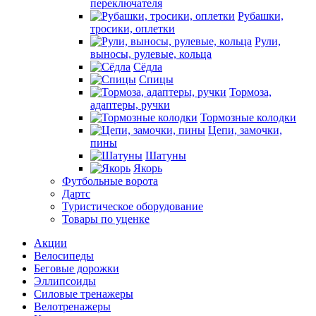
переключателя
Рубашки,
тросики, оплетки
Рули,
выносы, рулевые, кольца
Сёдла
Спицы
Тормоза,
адаптеры, ручки
Тормозные колодки
Цепи, замочки,
пины
Шатуны
Якорь
Футбольные ворота
Дартс
Туристическое оборудование
Товары по уценке
Акции
Велосипеды
Беговые дорожки
Эллипсоиды
Силовые тренажеры
Велотренажеры