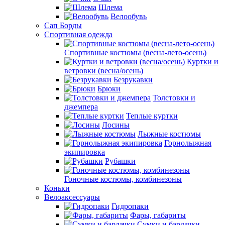
Шлема
Велообувь
Сап Борды
Спортивная одежда
Спортивные костюмы (весна-лето-осень)
Куртки и
ветровки (весна/осень)
Безрукавки
Брюки
Толстовки и
джемпера
Теплые куртки
Лосины
Лыжные костюмы
Горнолыжная
экипировка
Рубашки
Гоночные костюмы, комбинезоны
Коньки
Велоаксессуары
Гидропаки
Фары, габариты
Сумки и бардачки