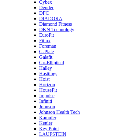
Cybex
Dender
DFC
DIADORA
Diamond Fitness
DKN Technology
EuroFit
Fitlux
Foreman
G-Plate
Galafit
Go-Elliptical
Halley
Hasttings
Hoist
Horizon
HouseFit
Impulse
Infiniti
Johnson
Johnson Health Tech
Kampfer
Kettler
Key Point
LAUFSTEIN