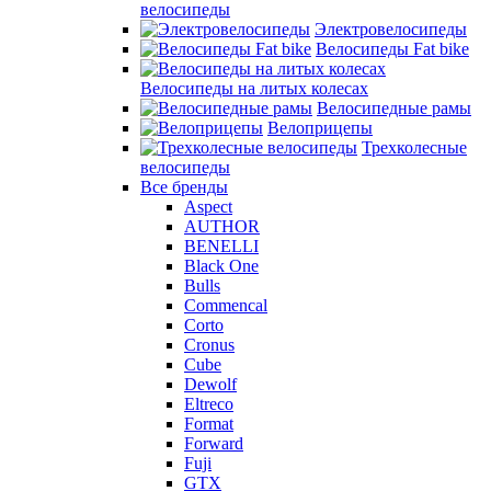
велосипеды
Электровелосипеды
Велосипеды Fat bike
Велосипеды на литых колесах
Велосипедные рамы
Велоприцепы
Трехколесные
велосипеды
Все бренды
Aspect
AUTHOR
BENELLI
Black One
Bulls
Commencal
Corto
Cronus
Cube
Dewolf
Eltreco
Format
Forward
Fuji
GTX