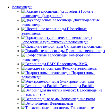
Велосипеды
Горные
велосипеды (хардтейлы)
Двухподвесные
велосипеды
Шоссейные
велосипеды
Городские и туристические велосипеды
Складные велосипеды
Гравийные велосипеды
Комфортные
велосипеды
Велосипеды BMX
Женские велосипеды
Подростковые
велосипеды
Электровелосипеды
Велосипеды Fat bike
Велосипеды на
литых колесах
Велосипедные рамы
Велоприцепы
Трехколесные