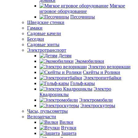
домики
Мягкое
игровое оборудование
Песочницы
Шведские стенки
Гамаки
Садовые качели
Беседки
Садовые зонты
Электротранспорт
Детям
Экомобилики
Электро велорикши
Скейты и Ролики
Электропитбайки
Гольф-кары
Электро
Квадроциклы
Электромобили
Электроскутеры
Часы, пульсометры
Велозапчасти
Вилки
Втулки
Защита