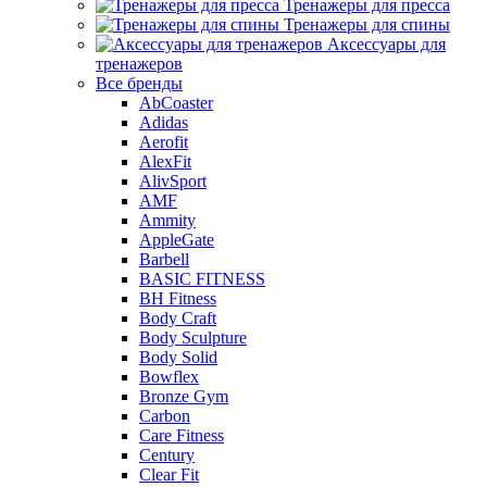
Тренажеры для пресса
Тренажеры для спины
Аксессуары для
тренажеров
Все бренды
AbCoaster
Adidas
Aerofit
AlexFit
AlivSport
AMF
Ammity
AppleGate
Barbell
BASIC FITNESS
BH Fitness
Body Craft
Body Sculpture
Body Solid
Bowflex
Bronze Gym
Carbon
Care Fitness
Century
Clear Fit