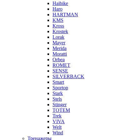
Haibike
Haro
HARTMAN
KMS
Kross
Krostek
Lorak
Mayer
Merida
Moratti
Orbea
ROMET
SENSE
SILVERBACK
Smart
Sportop
Stark
Stels
Stinger
TOTEM
Trek
VIVA
Welt
Wind
Тренажеры