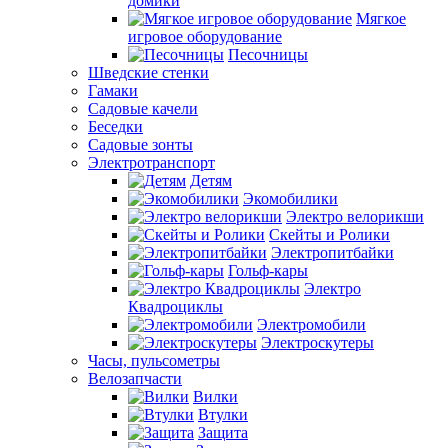
домики
Мягкое
игровое оборудование
Песочницы
Шведские стенки
Гамаки
Садовые качели
Беседки
Садовые зонты
Электротранспорт
Детям
Экомобилики
Электро велорикши
Скейты и Ролики
Электропитбайки
Гольф-кары
Электро
Квадроциклы
Электромобили
Электроскутеры
Часы, пульсометры
Велозапчасти
Вилки
Втулки
Защита