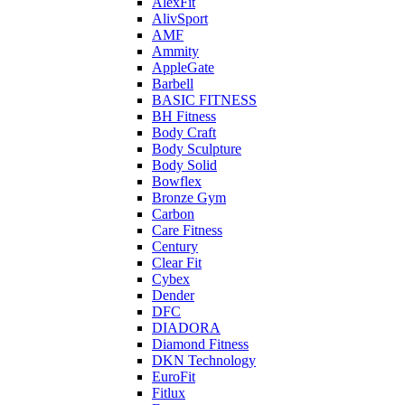
AlexFit
AlivSport
AMF
Ammity
AppleGate
Barbell
BASIC FITNESS
BH Fitness
Body Craft
Body Sculpture
Body Solid
Bowflex
Bronze Gym
Carbon
Care Fitness
Century
Clear Fit
Cybex
Dender
DFC
DIADORA
Diamond Fitness
DKN Technology
EuroFit
Fitlux