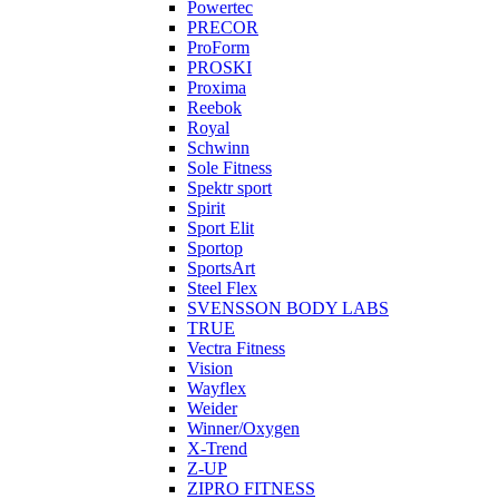
Powertec
PRECOR
ProForm
PROSKI
Proxima
Reebok
Royal
Schwinn
Sole Fitness
Spektr sport
Spirit
Sport Elit
Sportop
SportsArt
Steel Flex
SVENSSON BODY LABS
TRUE
Vectra Fitness
Vision
Wayflex
Weider
Winner/Oxygen
X-Trend
Z-UP
ZIPRO FITNESS