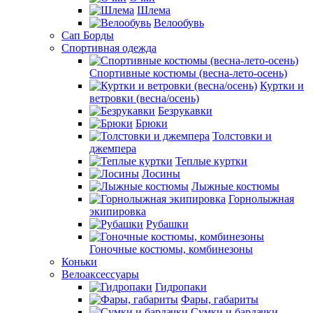
Шлема
Велообувь
Сап Борды
Спортивная одежда
Спортивные костюмы (весна-лето-осень)
Куртки и
ветровки (весна/осень)
Безрукавки
Брюки
Толстовки и
джемпера
Теплые куртки
Лосины
Лыжные костюмы
Горнолыжная
экипировка
Рубашки
Гоночные костюмы, комбинезоны
Коньки
Велоаксессуары
Гидропаки
Фары, габариты
Сумки и бардачки