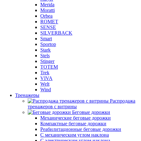
Merida
Moratti
Orbea
ROMET
SENSE
SILVERBACK
Smart
Sportop
Stark
Stels
Stinger
TOTEM
Trek
VIVA
Welt
Wind
Тренажеры
Распродажа
тренажеров с витрины
Беговые дорожки
Механические беговые дорожки
Компактные беговые дорожки
Реабилитационные беговые дорожки
С механическим углом наклона
С электрическим углом наклона