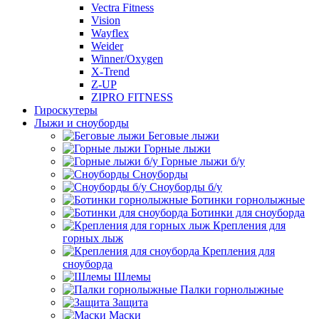
Vectra Fitness
Vision
Wayflex
Weider
Winner/Oxygen
X-Trend
Z-UP
ZIPRO FITNESS
Гироскутеры
Лыжи и сноуборды
Беговые лыжи
Горные лыжи
Горные лыжи б/у
Сноуборды
Сноуборды б/у
Ботинки горнолыжные
Ботинки для сноуборда
Крепления для
горных лыж
Крепления для
сноуборда
Шлемы
Палки горнолыжные
Защита
Маски