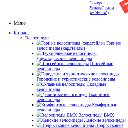
"Галереи
Чижова", слева
от "Фенко")
Меню
Каталог
Велосипеды
Горные
велосипеды (хардтейлы)
Двухподвесные велосипеды
Шоссейные
велосипеды
Городские и туристические велосипеды
Складные
велосипеды
Гравийные
велосипеды
Комфортные
велосипеды
Велосипеды BMX
Женские велосипеды
Подростковые