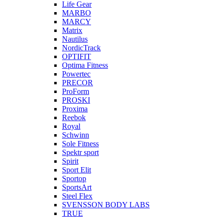
Life Gear
MARBO
MARCY
Matrix
Nautilus
NordicTrack
OPTIFIT
Optima Fitness
Powertec
PRECOR
ProForm
PROSKI
Proxima
Reebok
Royal
Schwinn
Sole Fitness
Spektr sport
Spirit
Sport Elit
Sportop
SportsArt
Steel Flex
SVENSSON BODY LABS
TRUE