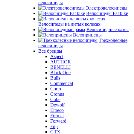
велосипеды
Электровелосипеды
Велосипеды Fat bike
Велосипеды на литых колесах
Велосипедные рамы
Велоприцепы
Трехколесные
велосипеды
Все бренды
Aspect
AUTHOR
BENELLI
Black One
Bulls
Commencal
Corto
Cronus
Cube
Dewolf
Eltreco
Format
Forward
Fuji
GTX