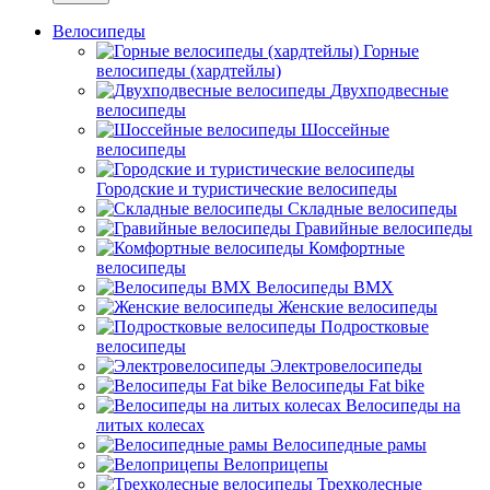
Велосипеды
Горные
велосипеды (хардтейлы)
Двухподвесные
велосипеды
Шоссейные
велосипеды
Городские и туристические велосипеды
Складные велосипеды
Гравийные велосипеды
Комфортные
велосипеды
Велосипеды BMX
Женские велосипеды
Подростковые
велосипеды
Электровелосипеды
Велосипеды Fat bike
Велосипеды на
литых колесах
Велосипедные рамы
Велоприцепы
Трехколесные