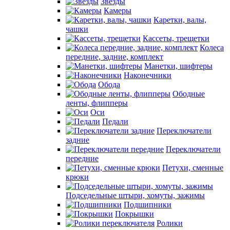
Звезды
Камеры
Каретки, валы,
чашки
Кассеты, трещетки
Колеса
передние, задние, комплект
Манетки, шифтеры
Наконечники
Обода
Ободные
ленты, флипперы
Оси
Педали
Переключатели
задние
Переключатели
передние
Петухи, сменные
крюки
Подседельные штыри, хомуты, зажимы
Подшипники
Покрышки
Ролики