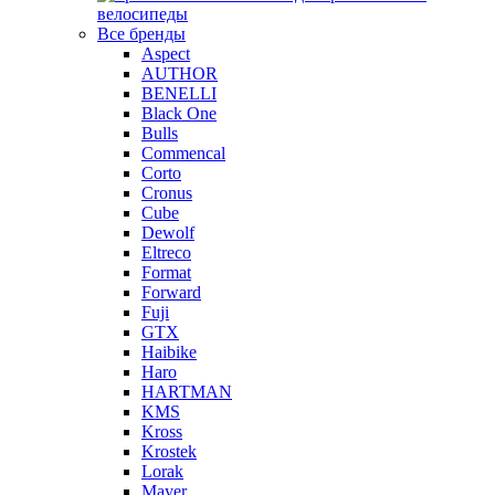
велосипеды
Все бренды
Aspect
AUTHOR
BENELLI
Black One
Bulls
Commencal
Corto
Cronus
Cube
Dewolf
Eltreco
Format
Forward
Fuji
GTX
Haibike
Haro
HARTMAN
KMS
Kross
Krostek
Lorak
Mayer