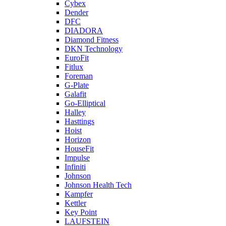
Cybex
Dender
DFC
DIADORA
Diamond Fitness
DKN Technology
EuroFit
Fitlux
Foreman
G-Plate
Galafit
Go-Elliptical
Halley
Hasttings
Hoist
Horizon
HouseFit
Impulse
Infiniti
Johnson
Johnson Health Tech
Kampfer
Kettler
Key Point
LAUFSTEIN