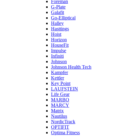
Foreman
G-Plate
Galafit
Go-Elliptical
Halley
Hasttings
Hoist
Horizon
HouseFit
Impulse
Infiniti
Johnson
Johnson Health Tech
Kampfer
Kettler
Key Point
LAUFSTEIN
Life Gear
MARBO
MARCY
Matrix
Nautilus
NordicTrack
OPTIFIT
Optima Fitness