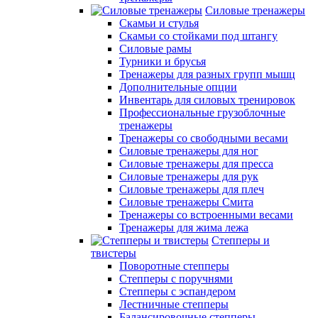
Силовые тренажеры
Скамьи и стулья
Скамьи со стойками под штангу
Силовые рамы
Турники и брусья
Тренажеры для разных групп мышц
Дополнительные опции
Инвентарь для силовых тренировок
Профессиональные грузоблочные
тренажеры
Тренажеры со свободными весами
Силовые тренажеры для ног
Силовые тренажеры для пресса
Силовые тренажеры для рук
Силовые тренажеры для плеч
Силовые тренажеры Смита
Тренажеры со встроенными весами
Тренажеры для жима лежа
Степперы и
твистеры
Поворотные степперы
Степперы с поручнями
Степперы с эспандером
Лестничные степперы
Балансировочные степперы