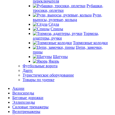
переключателя
Рубашки,
тросики, оплетки
Рули,
выносы, рулевые, кольца
Сёдла
Спицы
Тормоза,
адаптеры, ручки
Тормозные колодки
Цепи, замочки,
пины
Шатуны
Якорь
Футбольные ворота
Дартс
Туристическое оборудование
Товары по уценке
Акции
Велосипеды
Беговые дорожки
Эллипсоиды
Силовые тренажеры
Велотренажеры