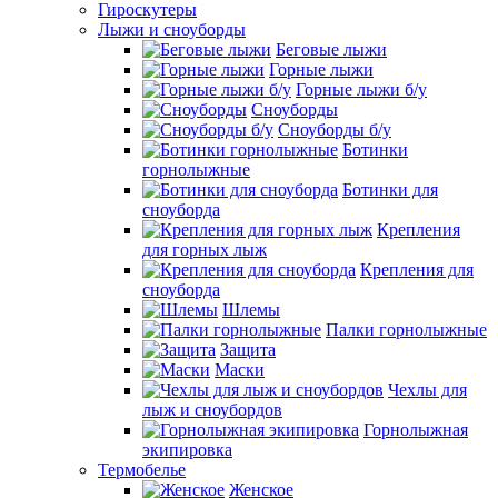
Гироскутеры
Лыжи и сноуборды
Беговые лыжи
Горные лыжи
Горные лыжи б/у
Сноуборды
Сноуборды б/у
Ботинки
горнолыжные
Ботинки для
сноуборда
Крепления
для горных лыж
Крепления для
сноуборда
Шлемы
Палки горнолыжные
Защита
Маски
Чехлы для
лыж и сноубордов
Горнолыжная
экипировка
Термобелье
Женское