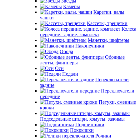
Звезды
Камеры
Каретки, валы,
чашки
Кассеты, трещетки
Колеса
передние, задние, комплект
Манетки, шифтеры
Наконечники
Обода
Ободные
ленты, флипперы
Оси
Педали
Переключатели
задние
Переключатели
передние
Петухи, сменные
крюки
Подседельные штыри, хомуты, зажимы
Подшипники
Покрышки
Ролики