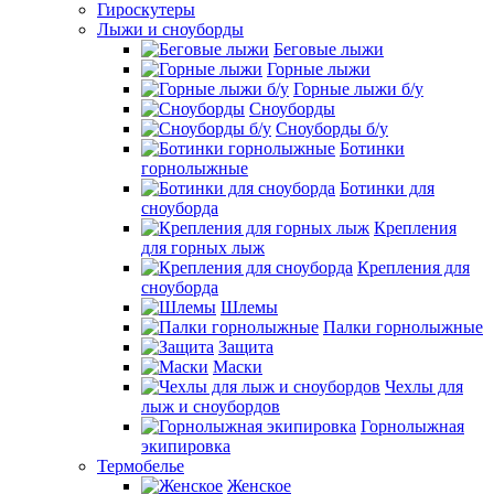
Гироскутеры
Лыжи и сноуборды
Беговые лыжи
Горные лыжи
Горные лыжи б/у
Сноуборды
Сноуборды б/у
Ботинки
горнолыжные
Ботинки для
сноуборда
Крепления
для горных лыж
Крепления для
сноуборда
Шлемы
Палки горнолыжные
Защита
Маски
Чехлы для
лыж и сноубордов
Горнолыжная
экипировка
Термобелье
Женское