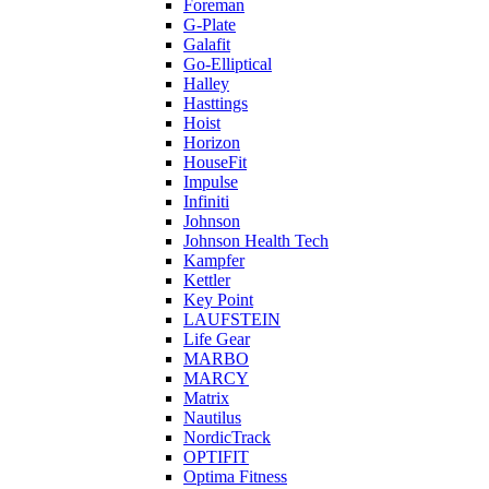
Foreman
G-Plate
Galafit
Go-Elliptical
Halley
Hasttings
Hoist
Horizon
HouseFit
Impulse
Infiniti
Johnson
Johnson Health Tech
Kampfer
Kettler
Key Point
LAUFSTEIN
Life Gear
MARBO
MARCY
Matrix
Nautilus
NordicTrack
OPTIFIT
Optima Fitness