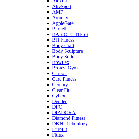
AlexFit
AlivSport
AMF
Ammity
AppleGate
Barbell
BASIC FITNESS
BH Fitness
Body Craft
Body Sculpture
Body Solid
Bowflex
Bronze Gym
Carbon
Care Fitness
Century
Clear Fit
Cybex
Dender
DFC
DIADORA
Diamond Fitness
DKN Technology
EuroFit
Fitlux