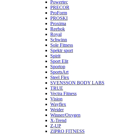
Powertec
PRECOR
ProForm
PROSKI
Proxima
Reebok
Royal
Schwinn
Sole Fitness
Spektr sport
Spirit
Sport Elit
Sportop
SportsArt
Steel Flex
SVENSSON BODY LABS
TRUE
Vectra Fitness
Vision
Wayflex
Weider
Winner/Oxygen
X-Trend
Z-UP
ZIPRO FITNESS