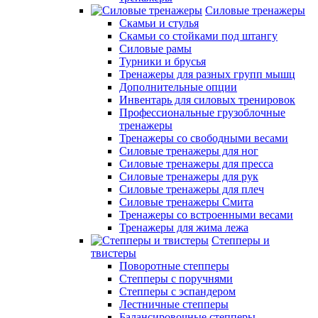
Силовые тренажеры
Скамьи и стулья
Скамьи со стойками под штангу
Силовые рамы
Турники и брусья
Тренажеры для разных групп мышц
Дополнительные опции
Инвентарь для силовых тренировок
Профессиональные грузоблочные
тренажеры
Тренажеры со свободными весами
Силовые тренажеры для ног
Силовые тренажеры для пресса
Силовые тренажеры для рук
Силовые тренажеры для плеч
Силовые тренажеры Смита
Тренажеры со встроенными весами
Тренажеры для жима лежа
Степперы и
твистеры
Поворотные степперы
Степперы с поручнями
Степперы с эспандером
Лестничные степперы
Балансировочные степперы