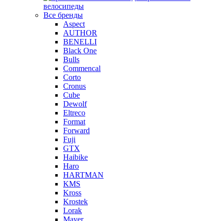
велосипеды
Все бренды
Aspect
AUTHOR
BENELLI
Black One
Bulls
Commencal
Corto
Cronus
Cube
Dewolf
Eltreco
Format
Forward
Fuji
GTX
Haibike
Haro
HARTMAN
KMS
Kross
Krostek
Lorak
Mayer