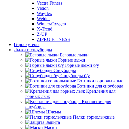
Vectra Fitness
Vision
Wayflex
Weider
Winner/Oxygen
X-Trend
Z-UP
ZIPRO FITNESS
Гироскутеры
Лыжи и сноуборды
Беговые лыжи
Горные лыжи
Горные лыжи б/у
Сноуборды
Сноуборды б/у
Ботинки горнолыжные
Ботинки для сноуборда
Крепления для
горных лыж
Крепления для
сноуборда
Шлемы
Палки горнолыжные
Защита
Маски