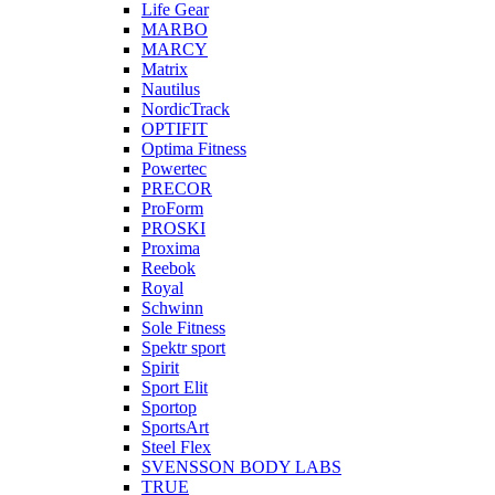
Life Gear
MARBO
MARCY
Matrix
Nautilus
NordicTrack
OPTIFIT
Optima Fitness
Powertec
PRECOR
ProForm
PROSKI
Proxima
Reebok
Royal
Schwinn
Sole Fitness
Spektr sport
Spirit
Sport Elit
Sportop
SportsArt
Steel Flex
SVENSSON BODY LABS
TRUE