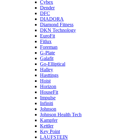
Cybex
Dender
DFC
DIADORA
Diamond Fitness
DKN Technology
EuroFit
Fitlux
Foreman
G-Plate
Galafit
Go-Elliptical
Halley
Hasttings
Hoist
Horizon
HouseFit
Impulse
Infiniti
Johnson
Johnson Health Tech
Kampfer
Kettler
Key Point
LAUFSTEIN