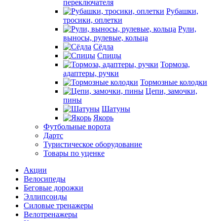
переключателя
Рубашки,
тросики, оплетки
Рули,
выносы, рулевые, кольца
Сёдла
Спицы
Тормоза,
адаптеры, ручки
Тормозные колодки
Цепи, замочки,
пины
Шатуны
Якорь
Футбольные ворота
Дартс
Туристическое оборудование
Товары по уценке
Акции
Велосипеды
Беговые дорожки
Эллипсоиды
Силовые тренажеры
Велотренажеры