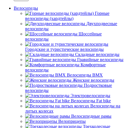
Велосипеды
Горные
велосипеды (хардтейлы)
Двухподвесные
велосипеды
Шоссейные
велосипеды
Городские и туристические велосипеды
Складные велосипеды
Гравийные велосипеды
Комфортные
велосипеды
Велосипеды BMX
Женские велосипеды
Подростковые
велосипеды
Электровелосипеды
Велосипеды Fat bike
Велосипеды на
литых колесах
Велосипедные рамы
Велоприцепы
Трехколесные