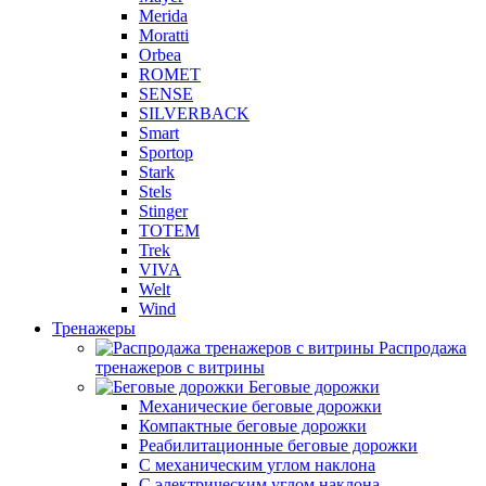
Merida
Moratti
Orbea
ROMET
SENSE
SILVERBACK
Smart
Sportop
Stark
Stels
Stinger
TOTEM
Trek
VIVA
Welt
Wind
Тренажеры
Распродажа
тренажеров с витрины
Беговые дорожки
Механические беговые дорожки
Компактные беговые дорожки
Реабилитационные беговые дорожки
С механическим углом наклона
С электрическим углом наклона