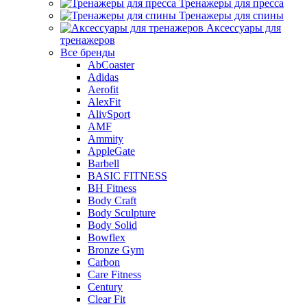
Тренажеры для пресса
Тренажеры для спины
Аксессуары для
тренажеров
Все бренды
AbCoaster
Adidas
Aerofit
AlexFit
AlivSport
AMF
Ammity
AppleGate
Barbell
BASIC FITNESS
BH Fitness
Body Craft
Body Sculpture
Body Solid
Bowflex
Bronze Gym
Carbon
Care Fitness
Century
Clear Fit