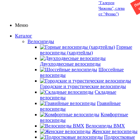
"Галереи
Чижова", слева
от "Фенко")
Меню
Каталог
Велосипеды
Горные
велосипеды (хардтейлы)
Двухподвесные велосипеды
Шоссейные
велосипеды
Городские и туристические велосипеды
Складные
велосипеды
Гравийные
велосипеды
Комфортные
велосипеды
Велосипеды BMX
Женские велосипеды
Подростковые