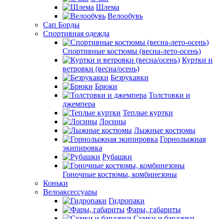
Шлема
Велообувь
Сап Борды
Спортивная одежда
Спортивные костюмы (весна-лето-осень)
Куртки и
ветровки (весна/осень)
Безрукавки
Брюки
Толстовки и
джемпера
Теплые куртки
Лосины
Лыжные костюмы
Горнолыжная
экипировка
Рубашки
Гоночные костюмы, комбинезоны
Коньки
Велоаксессуары
Гидропаки
Фары, габариты
Сумки и бардачки