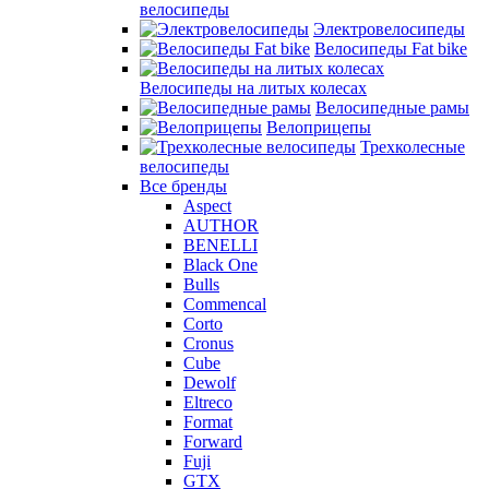
велосипеды
Электровелосипеды
Велосипеды Fat bike
Велосипеды на литых колесах
Велосипедные рамы
Велоприцепы
Трехколесные
велосипеды
Все бренды
Aspect
AUTHOR
BENELLI
Black One
Bulls
Commencal
Corto
Cronus
Cube
Dewolf
Eltreco
Format
Forward
Fuji
GTX