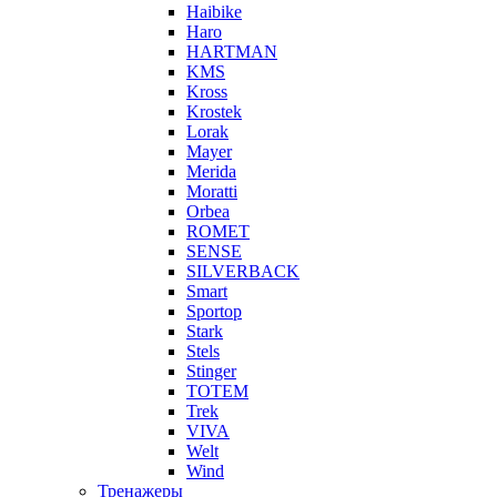
Haibike
Haro
HARTMAN
KMS
Kross
Krostek
Lorak
Mayer
Merida
Moratti
Orbea
ROMET
SENSE
SILVERBACK
Smart
Sportop
Stark
Stels
Stinger
TOTEM
Trek
VIVA
Welt
Wind
Тренажеры