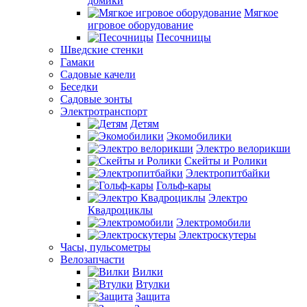
домики
Мягкое
игровое оборудование
Песочницы
Шведские стенки
Гамаки
Садовые качели
Беседки
Садовые зонты
Электротранспорт
Детям
Экомобилики
Электро велорикши
Скейты и Ролики
Электропитбайки
Гольф-кары
Электро
Квадроциклы
Электромобили
Электроскутеры
Часы, пульсометры
Велозапчасти
Вилки
Втулки
Защита