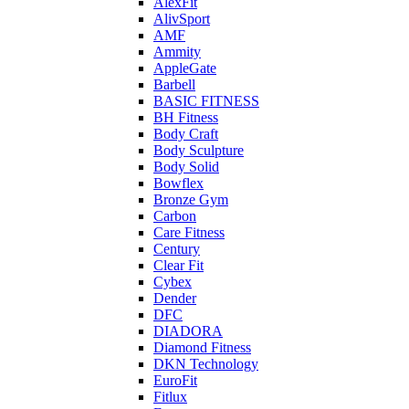
AlexFit
AlivSport
AMF
Ammity
AppleGate
Barbell
BASIC FITNESS
BH Fitness
Body Craft
Body Sculpture
Body Solid
Bowflex
Bronze Gym
Carbon
Care Fitness
Century
Clear Fit
Cybex
Dender
DFC
DIADORA
Diamond Fitness
DKN Technology
EuroFit
Fitlux