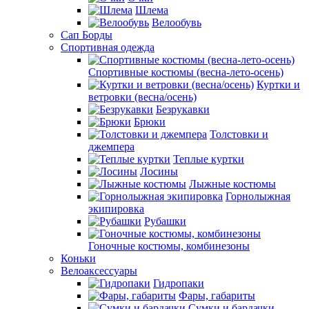
Шлема
Велообувь
Сап Борды
Спортивная одежда
Спортивные костюмы (весна-лето-осень)
Куртки и
ветровки (весна/осень)
Безрукавки
Брюки
Толстовки и
джемпера
Теплые куртки
Лосины
Лыжные костюмы
Горнолыжная
экипировка
Рубашки
Гоночные костюмы, комбинезоны
Коньки
Велоаксессуары
Гидропаки
Фары, габариты
Сумки и бардачки