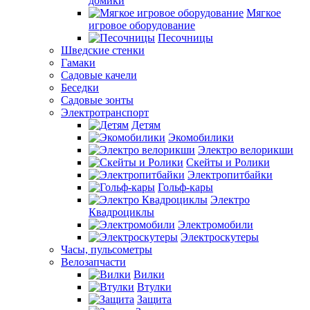
домики
Мягкое
игровое оборудование
Песочницы
Шведские стенки
Гамаки
Садовые качели
Беседки
Садовые зонты
Электротранспорт
Детям
Экомобилики
Электро велорикши
Скейты и Ролики
Электропитбайки
Гольф-кары
Электро
Квадроциклы
Электромобили
Электроскутеры
Часы, пульсометры
Велозапчасти
Вилки
Втулки
Защита