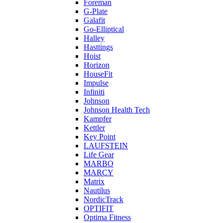
Foreman
G-Plate
Galafit
Go-Elliptical
Halley
Hasttings
Hoist
Horizon
HouseFit
Impulse
Infiniti
Johnson
Johnson Health Tech
Kampfer
Kettler
Key Point
LAUFSTEIN
Life Gear
MARBO
MARCY
Matrix
Nautilus
NordicTrack
OPTIFIT
Optima Fitness