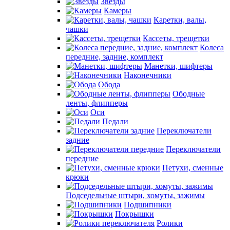
Звезды
Камеры
Каретки, валы,
чашки
Кассеты, трещетки
Колеса
передние, задние, комплект
Манетки, шифтеры
Наконечники
Обода
Ободные
ленты, флипперы
Оси
Педали
Переключатели
задние
Переключатели
передние
Петухи, сменные
крюки
Подседельные штыри, хомуты, зажимы
Подшипники
Покрышки
Ролики