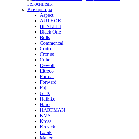
велосипеды
Все бренды
Aspect
AUTHOR
BENELLI
Black One
Bulls
Commencal
Corto
Cronus
Cube
Dewolf
Eltreco
Format
Forward
Fuji
GTX
Haibike
Haro
HARTMAN
KMS
Kross
Krostek
Lorak
Mayer