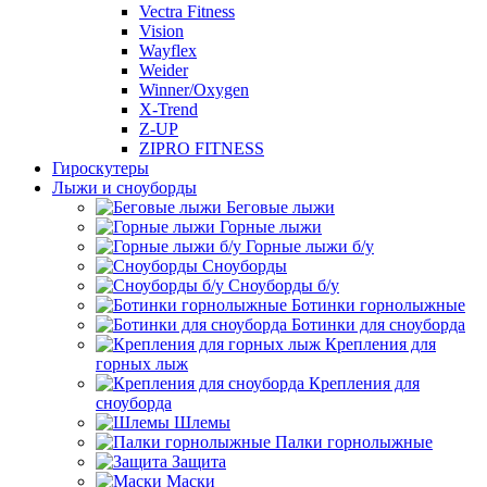
Vectra Fitness
Vision
Wayflex
Weider
Winner/Oxygen
X-Trend
Z-UP
ZIPRO FITNESS
Гироскутеры
Лыжи и сноуборды
Беговые лыжи
Горные лыжи
Горные лыжи б/у
Сноуборды
Сноуборды б/у
Ботинки горнолыжные
Ботинки для сноуборда
Крепления для
горных лыж
Крепления для
сноуборда
Шлемы
Палки горнолыжные
Защита
Маски