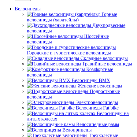
Велосипеды
Горные
велосипеды (хардтейлы)
Двухподвесные
велосипеды
Шоссейные
велосипеды
Городские и туристические велосипеды
Складные велосипеды
Гравийные велосипеды
Комфортные
велосипеды
Велосипеды BMX
Женские велосипеды
Подростковые
велосипеды
Электровелосипеды
Велосипеды Fat bike
Велосипеды на
литых колесах
Велосипедные рамы
Велоприцепы
Трехколесные