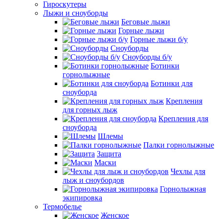
Гироскутеры
Лыжи и сноуборды
Беговые лыжи
Горные лыжи
Горные лыжи б/у
Сноуборды
Сноуборды б/у
Ботинки
горнолыжные
Ботинки для
сноуборда
Крепления
для горных лыж
Крепления для
сноуборда
Шлемы
Палки горнолыжные
Защита
Маски
Чехлы для
лыж и сноубордов
Горнолыжная
экипировка
Термобелье
Женское