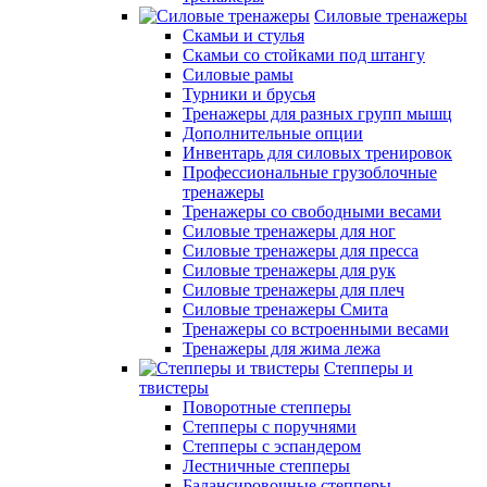
Силовые тренажеры
Скамьи и стулья
Скамьи со стойками под штангу
Силовые рамы
Турники и брусья
Тренажеры для разных групп мышц
Дополнительные опции
Инвентарь для силовых тренировок
Профессиональные грузоблочные
тренажеры
Тренажеры со свободными весами
Силовые тренажеры для ног
Силовые тренажеры для пресса
Силовые тренажеры для рук
Силовые тренажеры для плеч
Силовые тренажеры Смита
Тренажеры со встроенными весами
Тренажеры для жима лежа
Степперы и
твистеры
Поворотные степперы
Степперы с поручнями
Степперы с эспандером
Лестничные степперы
Балансировочные степперы