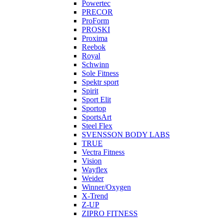
Powertec
PRECOR
ProForm
PROSKI
Proxima
Reebok
Royal
Schwinn
Sole Fitness
Spektr sport
Spirit
Sport Elit
Sportop
SportsArt
Steel Flex
SVENSSON BODY LABS
TRUE
Vectra Fitness
Vision
Wayflex
Weider
Winner/Oxygen
X-Trend
Z-UP
ZIPRO FITNESS