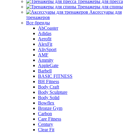
Тренажеры для пресса
Тренажеры для спины
Аксессуары для
тренажеров
Все бренды
AbCoaster
Adidas
Aerofit
AlexFit
AlivSport
AMF
Ammity
AppleGate
Barbell
BASIC FITNESS
BH Fitness
Body Craft
Body Sculpture
Body Solid
Bowflex
Bronze Gym
Carbon
Care Fitness
Century
Clear Fit