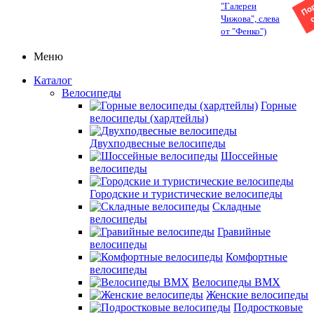
"Галереи
Чижова", слева
от "Фенко")
Меню
Каталог
Велосипеды
Горные
велосипеды (хардтейлы)
Двухподвесные велосипеды
Шоссейные
велосипеды
Городские и туристические велосипеды
Складные
велосипеды
Гравийные
велосипеды
Комфортные
велосипеды
Велосипеды BMX
Женские велосипеды
Подростковые