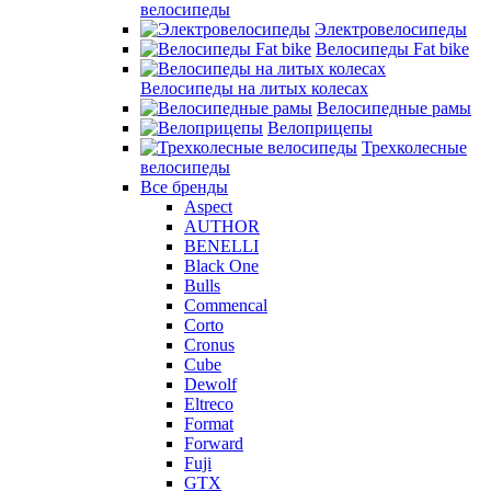
велосипеды
Электровелосипеды
Велосипеды Fat bike
Велосипеды на литых колесах
Велосипедные рамы
Велоприцепы
Трехколесные
велосипеды
Все бренды
Aspect
AUTHOR
BENELLI
Black One
Bulls
Commencal
Corto
Cronus
Cube
Dewolf
Eltreco
Format
Forward
Fuji
GTX