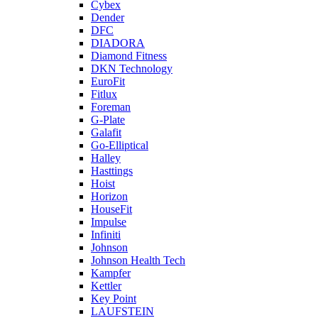
Cybex
Dender
DFC
DIADORA
Diamond Fitness
DKN Technology
EuroFit
Fitlux
Foreman
G-Plate
Galafit
Go-Elliptical
Halley
Hasttings
Hoist
Horizon
HouseFit
Impulse
Infiniti
Johnson
Johnson Health Tech
Kampfer
Kettler
Key Point
LAUFSTEIN