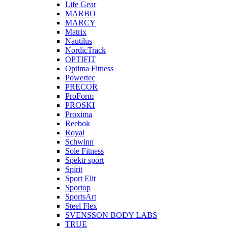
Life Gear
MARBO
MARCY
Matrix
Nautilus
NordicTrack
OPTIFIT
Optima Fitness
Powertec
PRECOR
ProForm
PROSKI
Proxima
Reebok
Royal
Schwinn
Sole Fitness
Spektr sport
Spirit
Sport Elit
Sportop
SportsArt
Steel Flex
SVENSSON BODY LABS
TRUE