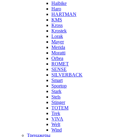
Haibike
Haro
HARTMAN
KMS
Kross
Krostek
Lorak
Mayer
Merida
Moratti
Orbea
ROMET
SENSE
SILVERBACK
Smart
Sportop
Stark
Stels
Stinger
TOTEM
Trek
VIVA
Welt
Wind
Тренажеры