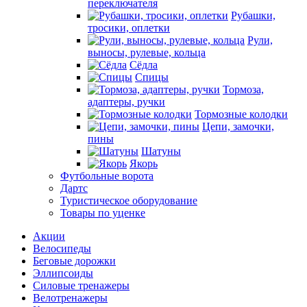
переключателя
Рубашки,
тросики, оплетки
Рули,
выносы, рулевые, кольца
Сёдла
Спицы
Тормоза,
адаптеры, ручки
Тормозные колодки
Цепи, замочки,
пины
Шатуны
Якорь
Футбольные ворота
Дартс
Туристическое оборудование
Товары по уценке
Акции
Велосипеды
Беговые дорожки
Эллипсоиды
Силовые тренажеры
Велотренажеры