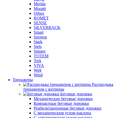
Merida
Moratti
Orbea
ROMET
SENSE
SILVERBACK
Smart
Sportop
Stark
Stels
Stinger
TOTEM
Trek
VIVA
Welt
Wind
Тренажеры
Распродажа
тренажеров с витрины
Беговые дорожки
Механические беговые дорожки
Компактные беговые дорожки
Реабилитационные беговые дорожки
С механическим углом наклона
С электрическим углом наклона