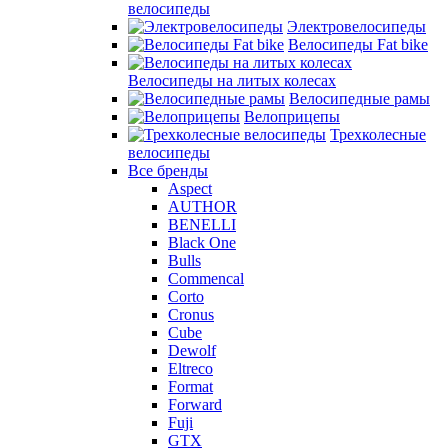
велосипеды
Электровелосипеды
Велосипеды Fat bike
Велосипеды на литых колесах
Велосипедные рамы
Велоприцепы
Трехколесные
велосипеды
Все бренды
Aspect
AUTHOR
BENELLI
Black One
Bulls
Commencal
Corto
Cronus
Cube
Dewolf
Eltreco
Format
Forward
Fuji
GTX