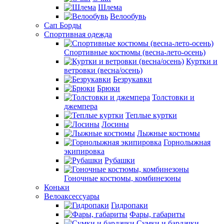
Шлема
Велообувь
Сап Борды
Спортивная одежда
Спортивные костюмы (весна-лето-осень)
Куртки и
ветровки (весна/осень)
Безрукавки
Брюки
Толстовки и
джемпера
Теплые куртки
Лосины
Лыжные костюмы
Горнолыжная
экипировка
Рубашки
Гоночные костюмы, комбинезоны
Коньки
Велоаксессуары
Гидропаки
Фары, габариты
Сумки и бардачки