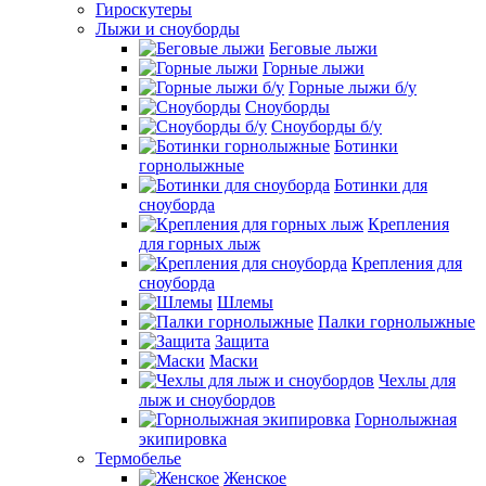
Гироскутеры
Лыжи и сноуборды
Беговые лыжи
Горные лыжи
Горные лыжи б/у
Сноуборды
Сноуборды б/у
Ботинки
горнолыжные
Ботинки для
сноуборда
Крепления
для горных лыж
Крепления для
сноуборда
Шлемы
Палки горнолыжные
Защита
Маски
Чехлы для
лыж и сноубордов
Горнолыжная
экипировка
Термобелье
Женское