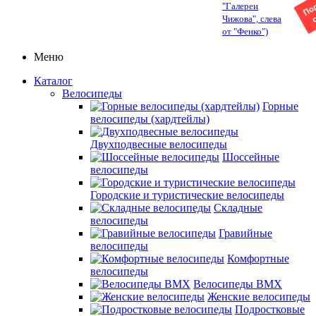
"Галереи
Чижова", слева
от "Фенко")
Меню
Каталог
Велосипеды
Горные
велосипеды (хардтейлы)
Двухподвесные велосипеды
Шоссейные
велосипеды
Городские и туристические велосипеды
Складные
велосипеды
Гравийные
велосипеды
Комфортные
велосипеды
Велосипеды BMX
Женские велосипеды
Подростковые