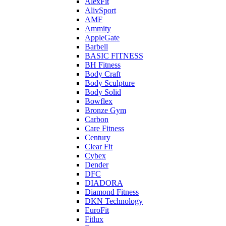
AlexFit
AlivSport
AMF
Ammity
AppleGate
Barbell
BASIC FITNESS
BH Fitness
Body Craft
Body Sculpture
Body Solid
Bowflex
Bronze Gym
Carbon
Care Fitness
Century
Clear Fit
Cybex
Dender
DFC
DIADORA
Diamond Fitness
DKN Technology
EuroFit
Fitlux