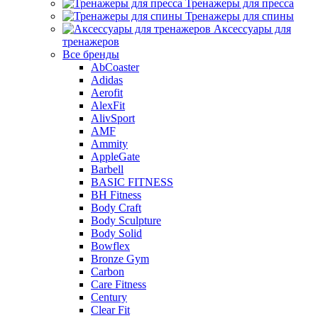
Тренажеры для пресса
Тренажеры для спины
Аксессуары для
тренажеров
Все бренды
AbCoaster
Adidas
Aerofit
AlexFit
AlivSport
AMF
Ammity
AppleGate
Barbell
BASIC FITNESS
BH Fitness
Body Craft
Body Sculpture
Body Solid
Bowflex
Bronze Gym
Carbon
Care Fitness
Century
Clear Fit