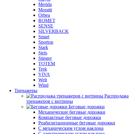
Merida
Moratti
Orbea
ROMET
SENSE
SILVERBACK
Smart
Sportop
Stark
Stels
Stinger
TOTEM
Trek
VIVA
Welt
Wind
Тренажеры
Распродажа
тренажеров с витрины
Беговые дорожки
Механические беговые дорожки
Компактные беговые дорожки
Реабилитационные беговые дорожки
С механическим углом наклона
С электрическим углом наклона