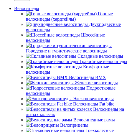
Велосипеды
Горные
велосипеды (хардтейлы)
Двухподвесные
велосипеды
Шоссейные
велосипеды
Городские и туристические велосипеды
Складные велосипеды
Гравийные велосипеды
Комфортные
велосипеды
Велосипеды BMX
Женские велосипеды
Подростковые
велосипеды
Электровелосипеды
Велосипеды Fat bike
Велосипеды на
литых колесах
Велосипедные рамы
Велоприцепы
Трехколесные