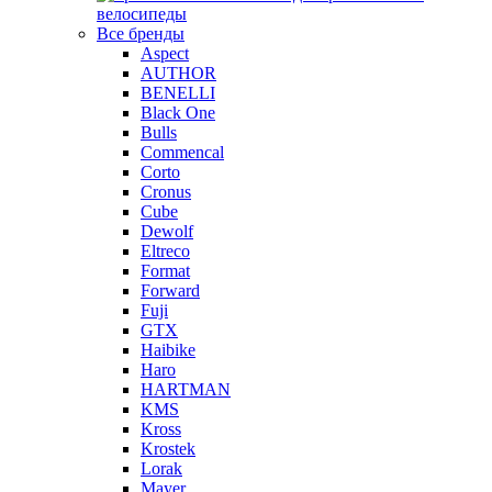
велосипеды
Все бренды
Aspect
AUTHOR
BENELLI
Black One
Bulls
Commencal
Corto
Cronus
Cube
Dewolf
Eltreco
Format
Forward
Fuji
GTX
Haibike
Haro
HARTMAN
KMS
Kross
Krostek
Lorak
Mayer