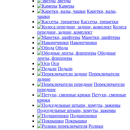
Звезды
Камеры
Каретки, валы,
чашки
Кассеты, трещетки
Колеса
передние, задние, комплект
Манетки, шифтеры
Наконечники
Обода
Ободные
ленты, флипперы
Оси
Педали
Переключатели
задние
Переключатели
передние
Петухи, сменные
крюки
Подседельные штыри, хомуты, зажимы
Подшипники
Покрышки
Ролики