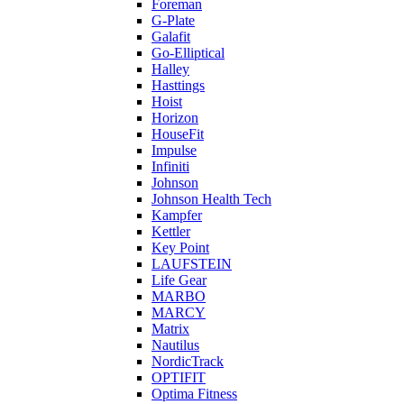
Foreman
G-Plate
Galafit
Go-Elliptical
Halley
Hasttings
Hoist
Horizon
HouseFit
Impulse
Infiniti
Johnson
Johnson Health Tech
Kampfer
Kettler
Key Point
LAUFSTEIN
Life Gear
MARBO
MARCY
Matrix
Nautilus
NordicTrack
OPTIFIT
Optima Fitness