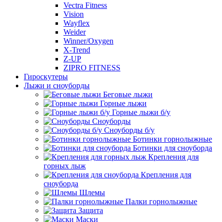
Vectra Fitness
Vision
Wayflex
Weider
Winner/Oxygen
X-Trend
Z-UP
ZIPRO FITNESS
Гироскутеры
Лыжи и сноуборды
Беговые лыжи
Горные лыжи
Горные лыжи б/у
Сноуборды
Сноуборды б/у
Ботинки горнолыжные
Ботинки для сноуборда
Крепления для
горных лыж
Крепления для
сноуборда
Шлемы
Палки горнолыжные
Защита
Маски