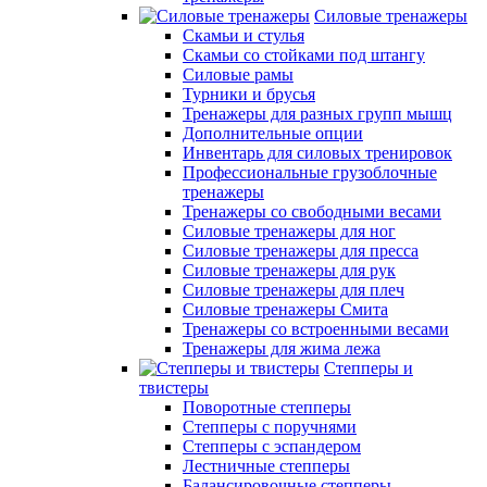
Силовые тренажеры
Скамьи и стулья
Скамьи со стойками под штангу
Силовые рамы
Турники и брусья
Тренажеры для разных групп мышц
Дополнительные опции
Инвентарь для силовых тренировок
Профессиональные грузоблочные
тренажеры
Тренажеры со свободными весами
Силовые тренажеры для ног
Силовые тренажеры для пресса
Силовые тренажеры для рук
Силовые тренажеры для плеч
Силовые тренажеры Смита
Тренажеры со встроенными весами
Тренажеры для жима лежа
Степперы и
твистеры
Поворотные степперы
Степперы с поручнями
Степперы с эспандером
Лестничные степперы
Балансировочные степперы