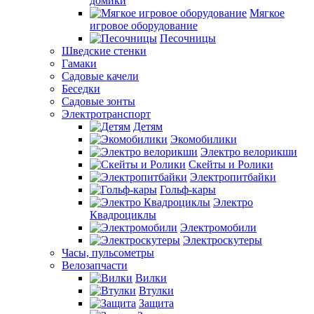
домики
Мягкое
игровое оборудование
Песочницы
Шведские стенки
Гамаки
Садовые качели
Беседки
Садовые зонты
Электротранспорт
Детям
Экомобилики
Электро велорикши
Скейты и Ролики
Электропитбайки
Гольф-кары
Электро
Квадроциклы
Электромобили
Электроскутеры
Часы, пульсометры
Велозапчасти
Вилки
Втулки
Защита