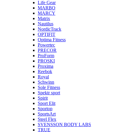
Life Gear
MARBO
MARCY
Matrix
Nautilus
NordicTrack
OPTIFIT
Optima Fitness
Powertec
PRECOR
ProForm
PROSKI
Proxima
Reebok
Royal
Schwinn
Sole Fitness
Spektr sport
Spirit
Sport Elit
Sportop
SportsArt
Steel Flex
SVENSSON BODY LABS
TRUE