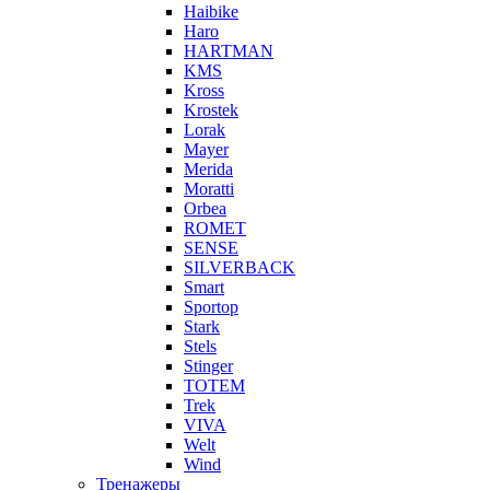
Haibike
Haro
HARTMAN
KMS
Kross
Krostek
Lorak
Mayer
Merida
Moratti
Orbea
ROMET
SENSE
SILVERBACK
Smart
Sportop
Stark
Stels
Stinger
TOTEM
Trek
VIVA
Welt
Wind
Тренажеры