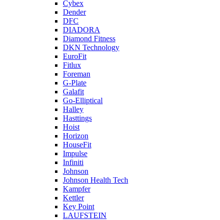
Cybex
Dender
DFC
DIADORA
Diamond Fitness
DKN Technology
EuroFit
Fitlux
Foreman
G-Plate
Galafit
Go-Elliptical
Halley
Hasttings
Hoist
Horizon
HouseFit
Impulse
Infiniti
Johnson
Johnson Health Tech
Kampfer
Kettler
Key Point
LAUFSTEIN