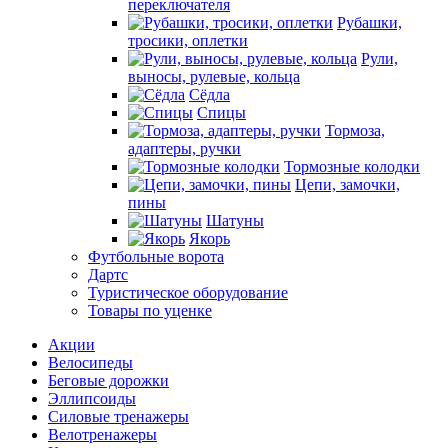
переключателя
Рубашки,
тросики, оплетки
Рули,
выносы, рулевые, кольца
Сёдла
Спицы
Тормоза,
адаптеры, ручки
Тормозные колодки
Цепи, замочки,
пины
Шатуны
Якорь
Футбольные ворота
Дартс
Туристическое оборудование
Товары по уценке
Акции
Велосипеды
Беговые дорожки
Эллипсоиды
Силовые тренажеры
Велотренажеры