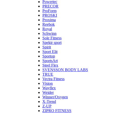
Powertec
PRECOR
ProForm
PROSKI
Proxima
Reebok
Royal
Schwinn
Sole Fitness
Spektr sport
Spirit
Sport Elit
Sportop
SportsArt
Steel Flex
SVENSSON BODY LABS
TRUE
Vectra Fitness
Vision
Wayflex
Weider
Winner/Oxygen
X-Trend
Z-UP
ZIPRO FITNESS