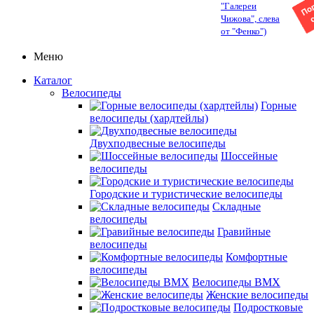
"Галереи
Чижова", слева
от "Фенко")
Меню
Каталог
Велосипеды
Горные
велосипеды (хардтейлы)
Двухподвесные велосипеды
Шоссейные
велосипеды
Городские и туристические велосипеды
Складные
велосипеды
Гравийные
велосипеды
Комфортные
велосипеды
Велосипеды BMX
Женские велосипеды
Подростковые