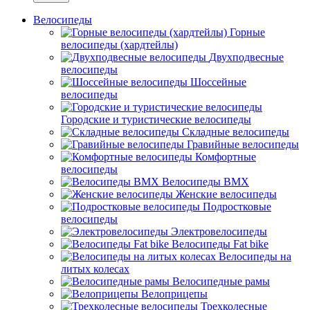
Велосипеды
Горные
велосипеды (хардтейлы)
Двухподвесные
велосипеды
Шоссейные
велосипеды
Городские и туристические велосипеды
Складные велосипеды
Гравийные велосипеды
Комфортные
велосипеды
Велосипеды BMX
Женские велосипеды
Подростковые
велосипеды
Электровелосипеды
Велосипеды Fat bike
Велосипеды на
литых колесах
Велосипедные рамы
Велоприцепы
Трехколесные