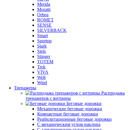
Merida
Moratti
Orbea
ROMET
SENSE
SILVERBACK
Smart
Sportop
Stark
Stels
Stinger
TOTEM
Trek
VIVA
Welt
Wind
Тренажеры
Распродажа
тренажеров с витрины
Беговые дорожки
Механические беговые дорожки
Компактные беговые дорожки
Реабилитационные беговые дорожки
С механическим углом наклона
С электрическим углом наклона