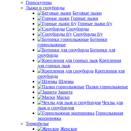
Гироскутеры
Лыжи и сноуборды
Беговые лыжи
Горные лыжи
Горные лыжи б/у
Сноуборды
Сноуборды б/у
Ботинки
горнолыжные
Ботинки для
сноуборда
Крепления
для горных лыж
Крепления для
сноуборда
Шлемы
Палки горнолыжные
Защита
Маски
Чехлы для
лыж и сноубордов
Горнолыжная
экипировка
Термобелье
Женское