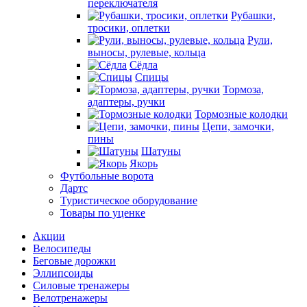
переключателя
Рубашки,
тросики, оплетки
Рули,
выносы, рулевые, кольца
Сёдла
Спицы
Тормоза,
адаптеры, ручки
Тормозные колодки
Цепи, замочки,
пины
Шатуны
Якорь
Футбольные ворота
Дартс
Туристическое оборудование
Товары по уценке
Акции
Велосипеды
Беговые дорожки
Эллипсоиды
Силовые тренажеры
Велотренажеры