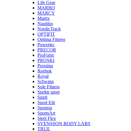
Life Gear
MARBO
MARCY
Matrix
Nautilus
NordicTrack
OPTIFIT
Optima Fitness
Powertec
PRECOR
ProForm
PROSKI
Proxima
Reebok
Royal
Schwinn
Sole Fitness
Spektr sport
Spirit
Sport Elit
Sportop
SportsArt
Steel Flex
SVENSSON BODY LABS
TRUE