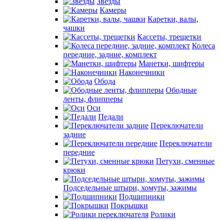
Звезды
Камеры
Каретки, валы,
чашки
Кассеты, трещетки
Колеса
передние, задние, комплект
Манетки, шифтеры
Наконечники
Обода
Ободные
ленты, флипперы
Оси
Педали
Переключатели
задние
Переключатели
передние
Петухи, сменные
крюки
Подседельные штыри, хомуты, зажимы
Подшипники
Покрышки
Ролики