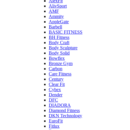
AlexFit
AlivSport
AMF
Ammity
AppleGate
Barbell
BASIC FITNESS
BH Fitness
Body Craft
Body Sculpture
Body Solid
Bowflex
Bronze Gym
Carbon
Care Fitness
Century
Clear Fit
Cybex
Dender
DFC
DIADORA
Diamond Fitness
DKN Technology
EuroFit
Fitlux