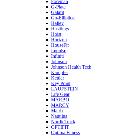
Foreman
G-Plate
Galafit
Go-Elliptical
Halley
Hasttings
Hoist
Horizon
HouseFit
Impulse
Infiniti
Johnson
Johnson Health Tech
Kampfer
Kettler
Key Point
LAUFSTEIN
Life Gear
MARBO
MARCY
Matrix
Nautilus
NordicTrack
OPTIFIT
Optima Fitness