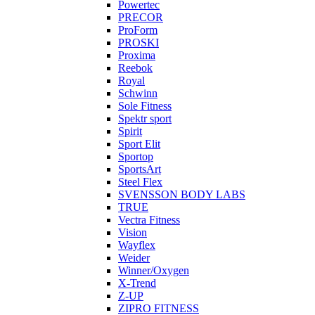
Powertec
PRECOR
ProForm
PROSKI
Proxima
Reebok
Royal
Schwinn
Sole Fitness
Spektr sport
Spirit
Sport Elit
Sportop
SportsArt
Steel Flex
SVENSSON BODY LABS
TRUE
Vectra Fitness
Vision
Wayflex
Weider
Winner/Oxygen
X-Trend
Z-UP
ZIPRO FITNESS