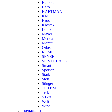
Haibike
Haro
HARTMAN
KMS
Kross
Krostek
Lorak
Mayer
Merida
Moratti
Orbea
ROMET
SENSE
SILVERBACK
Smart
Sportop
Stark
Stels
Stinger
TOTEM
Trek
VIVA
Welt
Wind
Тренажеры