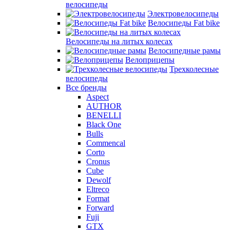
велосипеды
Электровелосипеды
Велосипеды Fat bike
Велосипеды на литых колесах
Велосипедные рамы
Велоприцепы
Трехколесные
велосипеды
Все бренды
Aspect
AUTHOR
BENELLI
Black One
Bulls
Commencal
Corto
Cronus
Cube
Dewolf
Eltreco
Format
Forward
Fuji
GTX