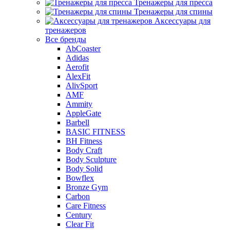
Тренажеры для пресса
Тренажеры для спины
Аксессуары для
тренажеров
Все бренды
AbCoaster
Adidas
Aerofit
AlexFit
AlivSport
AMF
Ammity
AppleGate
Barbell
BASIC FITNESS
BH Fitness
Body Craft
Body Sculpture
Body Solid
Bowflex
Bronze Gym
Carbon
Care Fitness
Century
Clear Fit