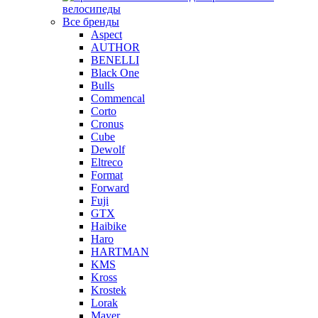
велосипеды
Все бренды
Aspect
AUTHOR
BENELLI
Black One
Bulls
Commencal
Corto
Cronus
Cube
Dewolf
Eltreco
Format
Forward
Fuji
GTX
Haibike
Haro
HARTMAN
KMS
Kross
Krostek
Lorak
Mayer