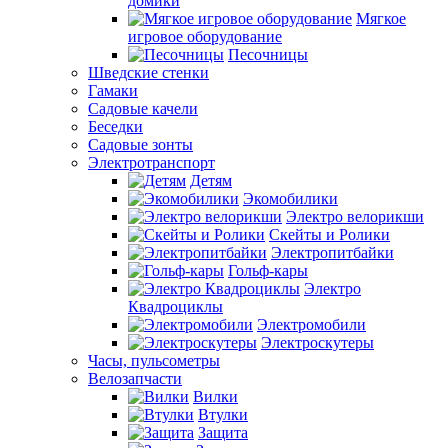
домики
Мягкое
игровое оборудование
Песочницы
Шведские стенки
Гамаки
Садовые качели
Беседки
Садовые зонты
Электротранспорт
Детям
Экомобилики
Электро велорикши
Скейты и Ролики
Электропитбайки
Гольф-кары
Электро
Квадроциклы
Электромобили
Электроскутеры
Часы, пульсометры
Велозапчасти
Вилки
Втулки
Защита