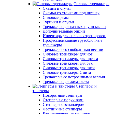
Силовые тренажеры
Скамьи и стулья
Скамьи со стойками под штангу
Силовые рамы
Турники и брусья
Тренажеры для разных групп мышц
Дополнительные опции
Инвентарь для силовых тренировок
Профессиональные грузоблочные
тренажеры
Тренажеры со свободными весами
Силовые тренажеры для ног
Силовые тренажеры для пресса
Силовые тренажеры для рук
Силовые тренажеры для плеч
Силовые тренажеры Смита
Тренажеры со встроенными весами
Тренажеры для жима лежа
Степперы и
твистеры
Поворотные степперы
Степперы с поручнями
Степперы с эспандером
Лестничные степперы
Балансировочные степперы