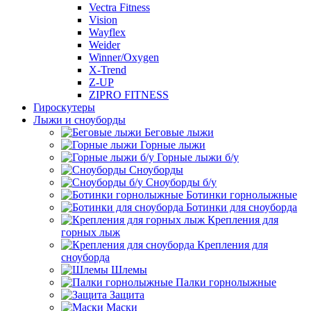
Vectra Fitness
Vision
Wayflex
Weider
Winner/Oxygen
X-Trend
Z-UP
ZIPRO FITNESS
Гироскутеры
Лыжи и сноуборды
Беговые лыжи
Горные лыжи
Горные лыжи б/у
Сноуборды
Сноуборды б/у
Ботинки горнолыжные
Ботинки для сноуборда
Крепления для
горных лыж
Крепления для
сноуборда
Шлемы
Палки горнолыжные
Защита
Маски