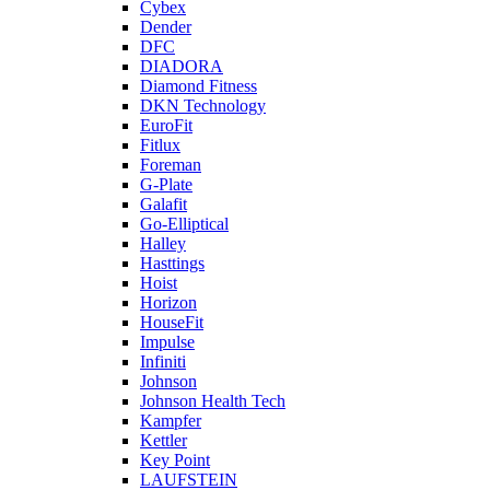
Cybex
Dender
DFC
DIADORA
Diamond Fitness
DKN Technology
EuroFit
Fitlux
Foreman
G-Plate
Galafit
Go-Elliptical
Halley
Hasttings
Hoist
Horizon
HouseFit
Impulse
Infiniti
Johnson
Johnson Health Tech
Kampfer
Kettler
Key Point
LAUFSTEIN