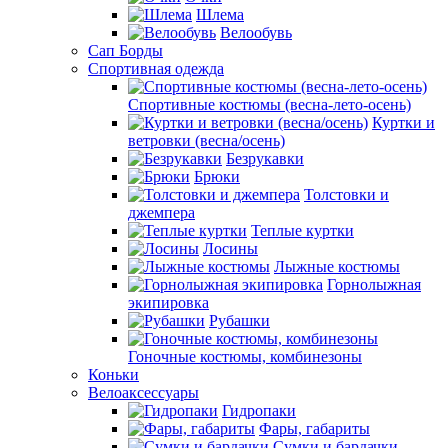
Шлема
Велообувь
Сап Борды
Спортивная одежда
Спортивные костюмы (весна-лето-осень)
Куртки и
ветровки (весна/осень)
Безрукавки
Брюки
Толстовки и
джемпера
Теплые куртки
Лосины
Лыжные костюмы
Горнолыжная
экипировка
Рубашки
Гоночные костюмы, комбинезоны
Коньки
Велоаксессуары
Гидропаки
Фары, габариты
Сумки и бардачки