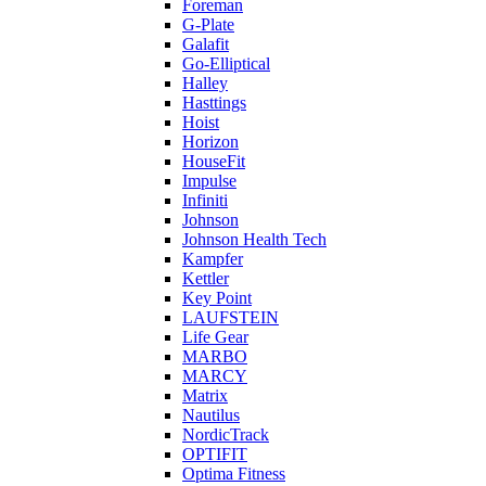
Foreman
G-Plate
Galafit
Go-Elliptical
Halley
Hasttings
Hoist
Horizon
HouseFit
Impulse
Infiniti
Johnson
Johnson Health Tech
Kampfer
Kettler
Key Point
LAUFSTEIN
Life Gear
MARBO
MARCY
Matrix
Nautilus
NordicTrack
OPTIFIT
Optima Fitness