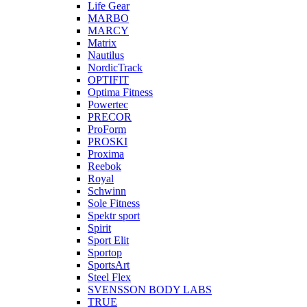
Life Gear
MARBO
MARCY
Matrix
Nautilus
NordicTrack
OPTIFIT
Optima Fitness
Powertec
PRECOR
ProForm
PROSKI
Proxima
Reebok
Royal
Schwinn
Sole Fitness
Spektr sport
Spirit
Sport Elit
Sportop
SportsArt
Steel Flex
SVENSSON BODY LABS
TRUE