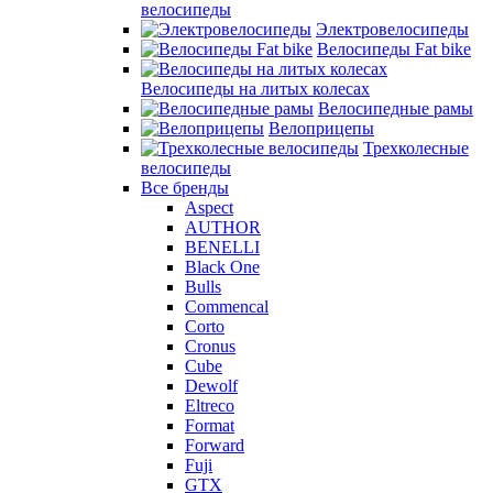
велосипеды
Электровелосипеды
Велосипеды Fat bike
Велосипеды на литых колесах
Велосипедные рамы
Велоприцепы
Трехколесные
велосипеды
Все бренды
Aspect
AUTHOR
BENELLI
Black One
Bulls
Commencal
Corto
Cronus
Cube
Dewolf
Eltreco
Format
Forward
Fuji
GTX