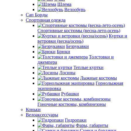
Шлема
Велообувь
Сап Борды
Спортивная одежда
Спортивные костюмы (весна-лето-осень)
Куртки и
ветровки (весна/осень)
Безрукавки
Брюки
Толстовки и
джемпера
Теплые куртки
Лосины
Лыжные костюмы
Горнолыжная
экипировка
Рубашки
Гоночные костюмы, комбинезоны
Коньки
Велоаксессуары
Гидропаки
Фары, габариты
Сумки и бардачки