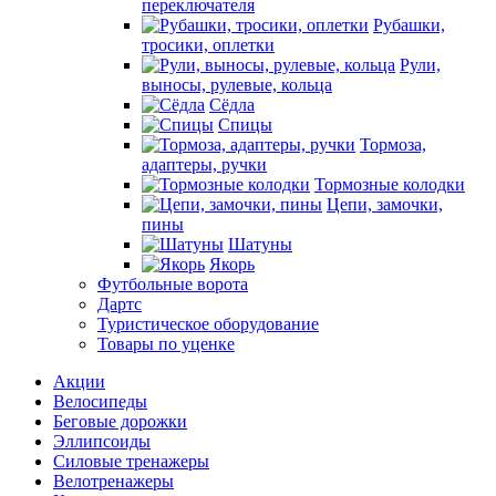
переключателя
Рубашки,
тросики, оплетки
Рули,
выносы, рулевые, кольца
Сёдла
Спицы
Тормоза,
адаптеры, ручки
Тормозные колодки
Цепи, замочки,
пины
Шатуны
Якорь
Футбольные ворота
Дартс
Туристическое оборудование
Товары по уценке
Акции
Велосипеды
Беговые дорожки
Эллипсоиды
Силовые тренажеры
Велотренажеры