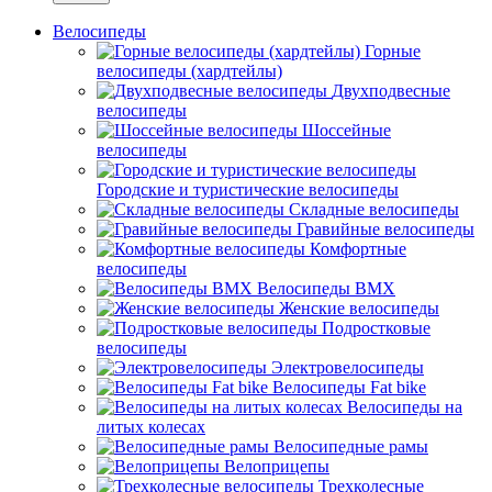
Велосипеды
Горные
велосипеды (хардтейлы)
Двухподвесные
велосипеды
Шоссейные
велосипеды
Городские и туристические велосипеды
Складные велосипеды
Гравийные велосипеды
Комфортные
велосипеды
Велосипеды BMX
Женские велосипеды
Подростковые
велосипеды
Электровелосипеды
Велосипеды Fat bike
Велосипеды на
литых колесах
Велосипедные рамы
Велоприцепы
Трехколесные