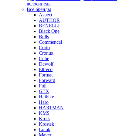
велосипеды
Все бренды
Aspect
AUTHOR
BENELLI
Black One
Bulls
Commencal
Corto
Cronus
Cube
Dewolf
Eltreco
Format
Forward
Fuji
GTX
Haibike
Haro
HARTMAN
KMS
Kross
Krostek
Lorak
Mayer