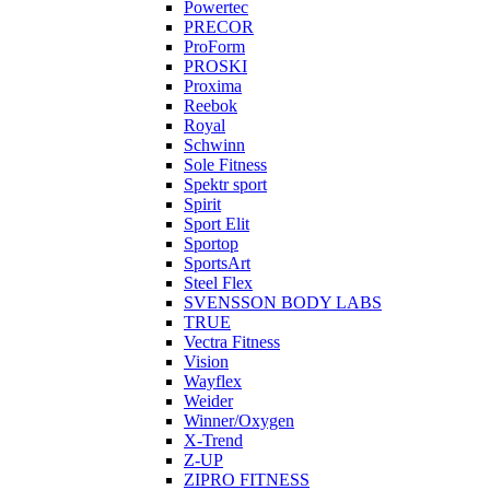
Powertec
PRECOR
ProForm
PROSKI
Proxima
Reebok
Royal
Schwinn
Sole Fitness
Spektr sport
Spirit
Sport Elit
Sportop
SportsArt
Steel Flex
SVENSSON BODY LABS
TRUE
Vectra Fitness
Vision
Wayflex
Weider
Winner/Oxygen
X-Trend
Z-UP
ZIPRO FITNESS