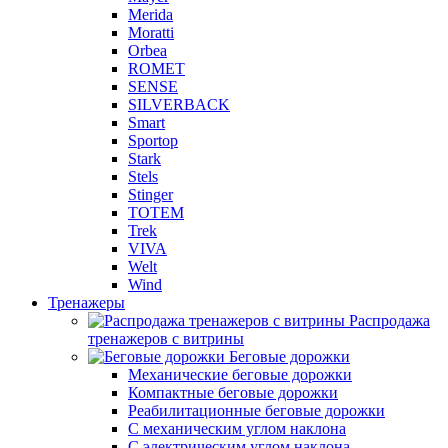
Merida
Moratti
Orbea
ROMET
SENSE
SILVERBACK
Smart
Sportop
Stark
Stels
Stinger
TOTEM
Trek
VIVA
Welt
Wind
Тренажеры
Распродажа
тренажеров с витрины
Беговые дорожки
Механические беговые дорожки
Компактные беговые дорожки
Реабилитационные беговые дорожки
С механическим углом наклона
С электрическим углом наклона