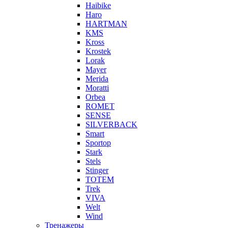
Haibike
Haro
HARTMAN
KMS
Kross
Krostek
Lorak
Mayer
Merida
Moratti
Orbea
ROMET
SENSE
SILVERBACK
Smart
Sportop
Stark
Stels
Stinger
TOTEM
Trek
VIVA
Welt
Wind
Тренажеры