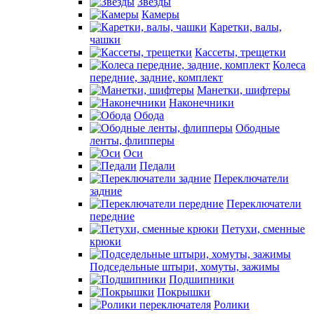
Звезды
Камеры
Каретки, валы,
чашки
Кассеты, трещетки
Колеса
передние, задние, комплект
Манетки, шифтеры
Наконечники
Обода
Ободные
ленты, флипперы
Оси
Педали
Переключатели
задние
Переключатели
передние
Петухи, сменные
крюки
Подседельные штыри, хомуты, зажимы
Подшипники
Покрышки
Ролики