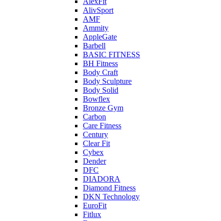
AlexFit
AlivSport
AMF
Ammity
AppleGate
Barbell
BASIC FITNESS
BH Fitness
Body Craft
Body Sculpture
Body Solid
Bowflex
Bronze Gym
Carbon
Care Fitness
Century
Clear Fit
Cybex
Dender
DFC
DIADORA
Diamond Fitness
DKN Technology
EuroFit
Fitlux