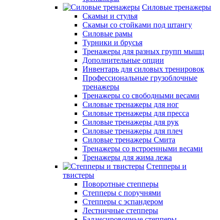
Силовые тренажеры
Скамьи и стулья
Скамьи со стойками под штангу
Силовые рамы
Турники и брусья
Тренажеры для разных групп мышц
Дополнительные опции
Инвентарь для силовых тренировок
Профессиональные грузоблочные
тренажеры
Тренажеры со свободными весами
Силовые тренажеры для ног
Силовые тренажеры для пресса
Силовые тренажеры для рук
Силовые тренажеры для плеч
Силовые тренажеры Смита
Тренажеры со встроенными весами
Тренажеры для жима лежа
Степперы и
твистеры
Поворотные степперы
Степперы с поручнями
Степперы с эспандером
Лестничные степперы
Балансировочные степперы