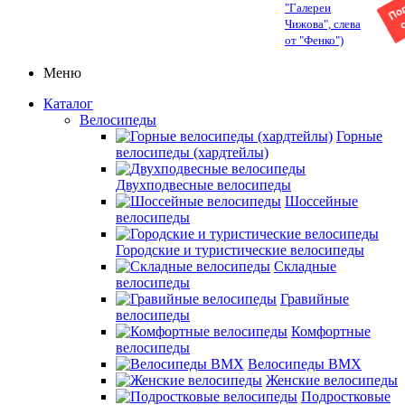
"Галереи
Чижова", слева
от "Фенко")
Меню
Каталог
Велосипеды
Горные
велосипеды (хардтейлы)
Двухподвесные велосипеды
Шоссейные
велосипеды
Городские и туристические велосипеды
Складные
велосипеды
Гравийные
велосипеды
Комфортные
велосипеды
Велосипеды BMX
Женские велосипеды
Подростковые