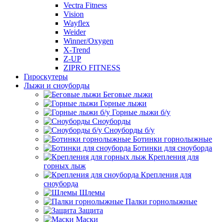
Vectra Fitness
Vision
Wayflex
Weider
Winner/Oxygen
X-Trend
Z-UP
ZIPRO FITNESS
Гироскутеры
Лыжи и сноуборды
Беговые лыжи
Горные лыжи
Горные лыжи б/у
Сноуборды
Сноуборды б/у
Ботинки горнолыжные
Ботинки для сноуборда
Крепления для
горных лыж
Крепления для
сноуборда
Шлемы
Палки горнолыжные
Защита
Маски