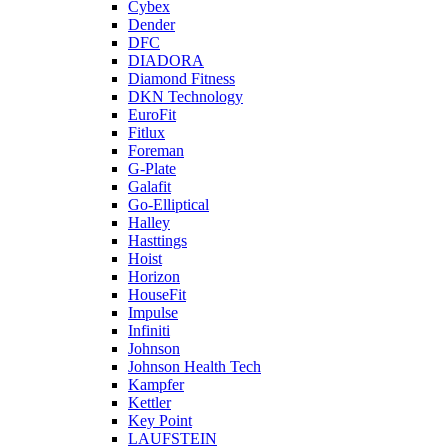
Cybex
Dender
DFC
DIADORA
Diamond Fitness
DKN Technology
EuroFit
Fitlux
Foreman
G-Plate
Galafit
Go-Elliptical
Halley
Hasttings
Hoist
Horizon
HouseFit
Impulse
Infiniti
Johnson
Johnson Health Tech
Kampfer
Kettler
Key Point
LAUFSTEIN