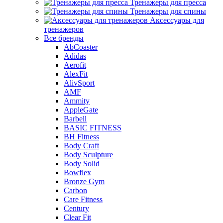
Тренажеры для пресса
Тренажеры для спины
Аксессуары для
тренажеров
Все бренды
AbCoaster
Adidas
Aerofit
AlexFit
AlivSport
AMF
Ammity
AppleGate
Barbell
BASIC FITNESS
BH Fitness
Body Craft
Body Sculpture
Body Solid
Bowflex
Bronze Gym
Carbon
Care Fitness
Century
Clear Fit