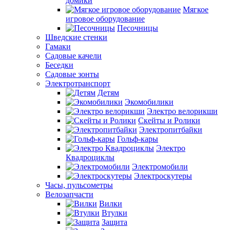
домики
Мягкое
игровое оборудование
Песочницы
Шведские стенки
Гамаки
Садовые качели
Беседки
Садовые зонты
Электротранспорт
Детям
Экомобилики
Электро велорикши
Скейты и Ролики
Электропитбайки
Гольф-кары
Электро
Квадроциклы
Электромобили
Электроскутеры
Часы, пульсометры
Велозапчасти
Вилки
Втулки
Защита