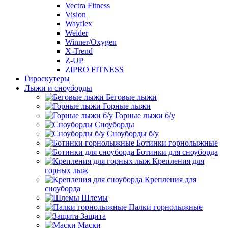
Vectra Fitness
Vision
Wayflex
Weider
Winner/Oxygen
X-Trend
Z-UP
ZIPRO FITNESS
Гироскутеры
Лыжи и сноуборды
Беговые лыжи
Горные лыжи
Горные лыжи б/у
Сноуборды
Сноуборды б/у
Ботинки горнолыжные
Ботинки для сноуборда
Крепления для
горных лыж
Крепления для
сноуборда
Шлемы
Палки горнолыжные
Защита
Маски