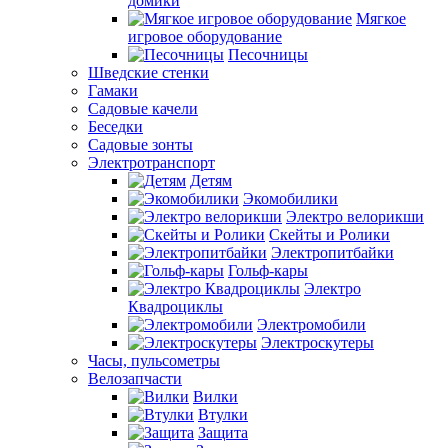
домики
Мягкое
игровое оборудование
Песочницы
Шведские стенки
Гамаки
Садовые качели
Беседки
Садовые зонты
Электротранспорт
Детям
Экомобилики
Электро велорикши
Скейты и Ролики
Электропитбайки
Гольф-кары
Электро
Квадроциклы
Электромобили
Электроскутеры
Часы, пульсометры
Велозапчасти
Вилки
Втулки
Защита