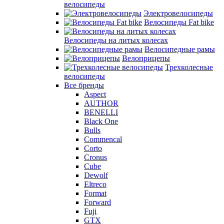
велосипеды
Электровелосипеды
Велосипеды Fat bike
Велосипеды на литых колесах
Велосипедные рамы
Велоприцепы
Трехколесные
велосипеды
Все бренды
Aspect
AUTHOR
BENELLI
Black One
Bulls
Commencal
Corto
Cronus
Cube
Dewolf
Eltreco
Format
Forward
Fuji
GTX