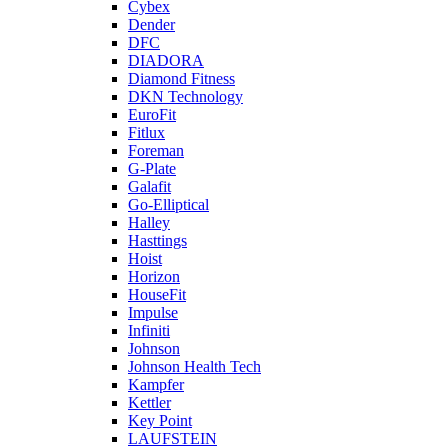
Cybex
Dender
DFC
DIADORA
Diamond Fitness
DKN Technology
EuroFit
Fitlux
Foreman
G-Plate
Galafit
Go-Elliptical
Halley
Hasttings
Hoist
Horizon
HouseFit
Impulse
Infiniti
Johnson
Johnson Health Tech
Kampfer
Kettler
Key Point
LAUFSTEIN