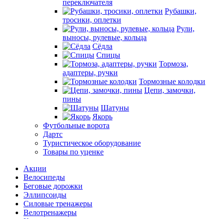
переключателя
Рубашки,
тросики, оплетки
Рули,
выносы, рулевые, кольца
Сёдла
Спицы
Тормоза,
адаптеры, ручки
Тормозные колодки
Цепи, замочки,
пины
Шатуны
Якорь
Футбольные ворота
Дартс
Туристическое оборудование
Товары по уценке
Акции
Велосипеды
Беговые дорожки
Эллипсоиды
Силовые тренажеры
Велотренажеры