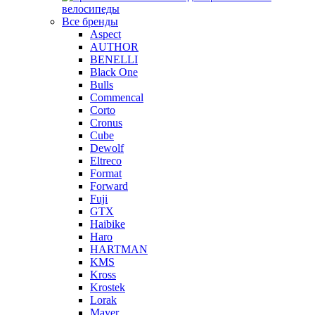
велосипеды
Все бренды
Aspect
AUTHOR
BENELLI
Black One
Bulls
Commencal
Corto
Cronus
Cube
Dewolf
Eltreco
Format
Forward
Fuji
GTX
Haibike
Haro
HARTMAN
KMS
Kross
Krostek
Lorak
Mayer