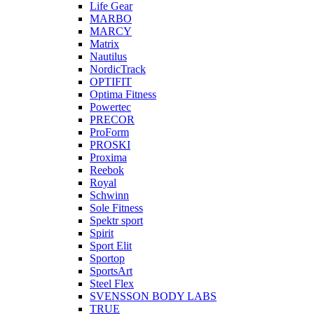
Life Gear
MARBO
MARCY
Matrix
Nautilus
NordicTrack
OPTIFIT
Optima Fitness
Powertec
PRECOR
ProForm
PROSKI
Proxima
Reebok
Royal
Schwinn
Sole Fitness
Spektr sport
Spirit
Sport Elit
Sportop
SportsArt
Steel Flex
SVENSSON BODY LABS
TRUE