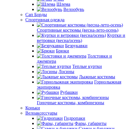
Шлема
Велообувь
Сап Борды
Спортивная одежда
Спортивные костюмы (весна-лето-осень)
Куртки и
ветровки (весна/осень)
Безрукавки
Брюки
Толстовки и
джемпера
Теплые куртки
Лосины
Лыжные костюмы
Горнолыжная
экипировка
Рубашки
Гоночные костюмы, комбинезоны
Коньки
Велоаксессуары
Гидропаки
Фары, габариты
Сумки и бардачки