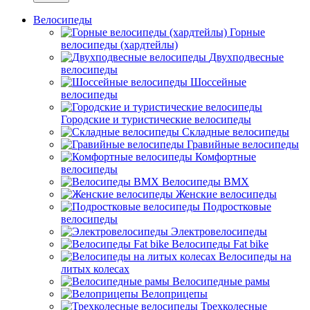
Велосипеды
Горные
велосипеды (хардтейлы)
Двухподвесные
велосипеды
Шоссейные
велосипеды
Городские и туристические велосипеды
Складные велосипеды
Гравийные велосипеды
Комфортные
велосипеды
Велосипеды BMX
Женские велосипеды
Подростковые
велосипеды
Электровелосипеды
Велосипеды Fat bike
Велосипеды на
литых колесах
Велосипедные рамы
Велоприцепы
Трехколесные