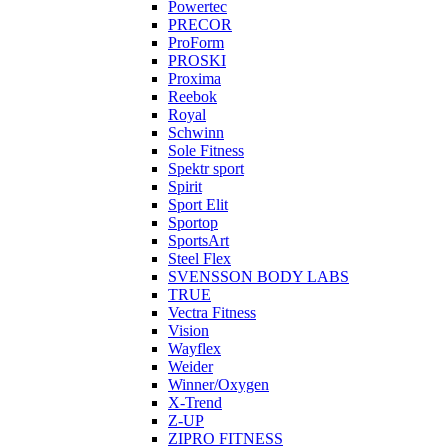
Powertec
PRECOR
ProForm
PROSKI
Proxima
Reebok
Royal
Schwinn
Sole Fitness
Spektr sport
Spirit
Sport Elit
Sportop
SportsArt
Steel Flex
SVENSSON BODY LABS
TRUE
Vectra Fitness
Vision
Wayflex
Weider
Winner/Oxygen
X-Trend
Z-UP
ZIPRO FITNESS