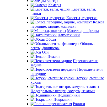
Звезды
Камеры
Каретки, валы,
чашки
Кассеты, трещетки
Колеса
передние, задние, комплект
Манетки, шифтеры
Наконечники
Обода
Ободные
ленты, флипперы
Оси
Педали
Переключатели
задние
Переключатели
передние
Петухи, сменные
крюки
Подседельные штыри, хомуты, зажимы
Подшипники
Покрышки
Ролики