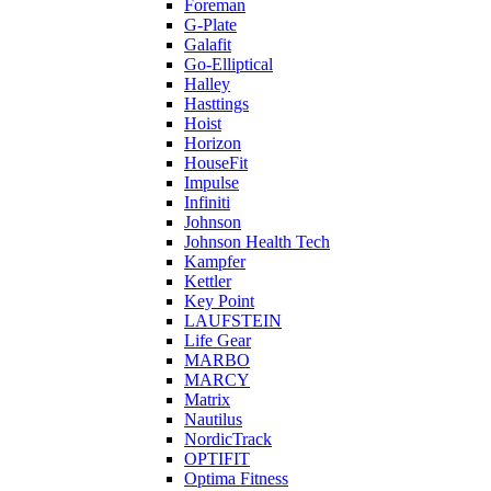
Foreman
G-Plate
Galafit
Go-Elliptical
Halley
Hasttings
Hoist
Horizon
HouseFit
Impulse
Infiniti
Johnson
Johnson Health Tech
Kampfer
Kettler
Key Point
LAUFSTEIN
Life Gear
MARBO
MARCY
Matrix
Nautilus
NordicTrack
OPTIFIT
Optima Fitness