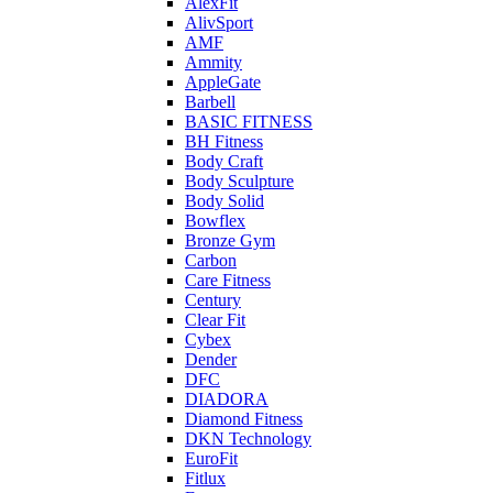
AlexFit
AlivSport
AMF
Ammity
AppleGate
Barbell
BASIC FITNESS
BH Fitness
Body Craft
Body Sculpture
Body Solid
Bowflex
Bronze Gym
Carbon
Care Fitness
Century
Clear Fit
Cybex
Dender
DFC
DIADORA
Diamond Fitness
DKN Technology
EuroFit
Fitlux