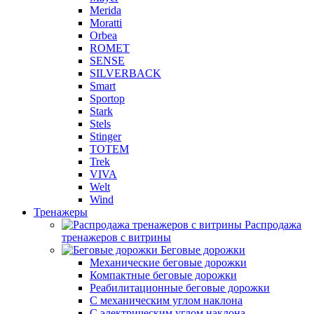
Merida
Moratti
Orbea
ROMET
SENSE
SILVERBACK
Smart
Sportop
Stark
Stels
Stinger
TOTEM
Trek
VIVA
Welt
Wind
Тренажеры
Распродажа
тренажеров с витрины
Беговые дорожки
Механические беговые дорожки
Компактные беговые дорожки
Реабилитационные беговые дорожки
С механическим углом наклона
С электрическим углом наклона