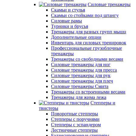
Силовые тренажеры
Скамьи и стулья
Скамьи со стойками под штангу
Силовые рамы
Турники и брусья
Тренажеры для разных групп мышц
Дополнительные опции
Инвентарь для силовых тренировок
Профессиональные грузоблочные
тренажеры
Тренажеры со свободными весами
Силовые тренажеры для ног
Силовые тренажеры для пресса
Силовые тренажеры для рук
Силовые тренажеры для плеч
Силовые тренажеры Смита
Тренажеры со встроенными весами
Тренажеры для жима лежа
Степперы и
твистеры
Поворотные степперы
Степперы с поручнями
Степперы с эспандером
Лестничные степперы
Балансировочные степперы