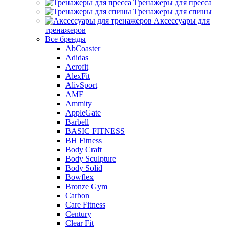
Тренажеры для пресса
Тренажеры для спины
Аксессуары для
тренажеров
Все бренды
AbCoaster
Adidas
Aerofit
AlexFit
AlivSport
AMF
Ammity
AppleGate
Barbell
BASIC FITNESS
BH Fitness
Body Craft
Body Sculpture
Body Solid
Bowflex
Bronze Gym
Carbon
Care Fitness
Century
Clear Fit