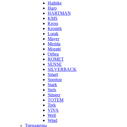
Haibike
Haro
HARTMAN
KMS
Kross
Krostek
Lorak
Mayer
Merida
Moratti
Orbea
ROMET
SENSE
SILVERBACK
Smart
Sportop
Stark
Stels
Stinger
TOTEM
Trek
VIVA
Welt
Wind
Тренажеры