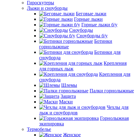
Гироскутеры
Лыжи и сноуборды
Беговые лыжи
Горные лыжи
Горные лыжи б/у
Сноуборды
Сноуборды б/у
Ботинки
горнолыжные
Ботинки для
сноуборда
Крепления
для горных лыж
Крепления для
сноуборда
Шлемы
Палки горнолыжные
Защита
Маски
Чехлы для
лыж и сноубордов
Горнолыжная
экипировка
Термобелье
Женское