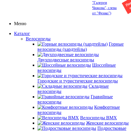
"Галереи
Чижова", слева
от "Фенко")
Меню
Каталог
Велосипеды
Горные
велосипеды (хардтейлы)
Двухподвесные велосипеды
Шоссейные
велосипеды
Городские и туристические велосипеды
Складные
велосипеды
Гравийные
велосипеды
Комфортные
велосипеды
Велосипеды BMX
Женские велосипеды
Подростковые