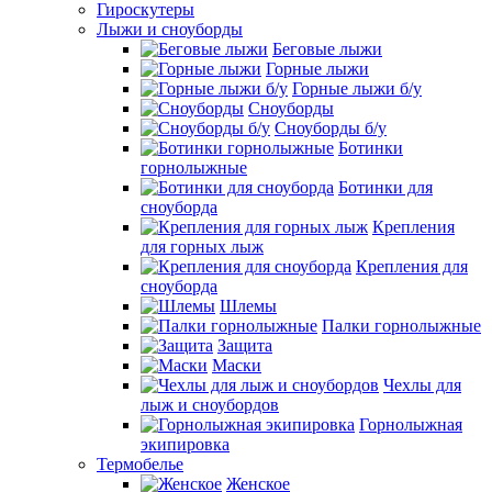
Гироскутеры
Лыжи и сноуборды
Беговые лыжи
Горные лыжи
Горные лыжи б/у
Сноуборды
Сноуборды б/у
Ботинки
горнолыжные
Ботинки для
сноуборда
Крепления
для горных лыж
Крепления для
сноуборда
Шлемы
Палки горнолыжные
Защита
Маски
Чехлы для
лыж и сноубордов
Горнолыжная
экипировка
Термобелье
Женское