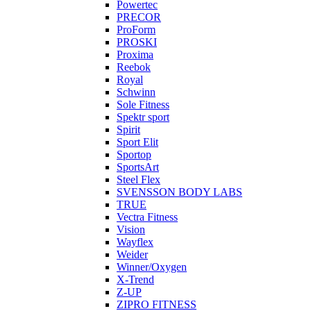
Powertec
PRECOR
ProForm
PROSKI
Proxima
Reebok
Royal
Schwinn
Sole Fitness
Spektr sport
Spirit
Sport Elit
Sportop
SportsArt
Steel Flex
SVENSSON BODY LABS
TRUE
Vectra Fitness
Vision
Wayflex
Weider
Winner/Oxygen
X-Trend
Z-UP
ZIPRO FITNESS