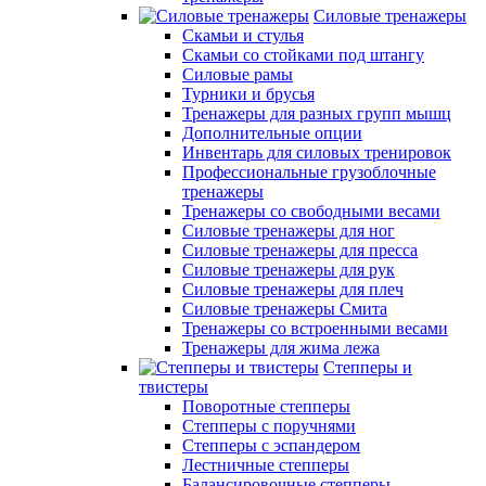
Силовые тренажеры
Скамьи и стулья
Скамьи со стойками под штангу
Силовые рамы
Турники и брусья
Тренажеры для разных групп мышц
Дополнительные опции
Инвентарь для силовых тренировок
Профессиональные грузоблочные
тренажеры
Тренажеры со свободными весами
Силовые тренажеры для ног
Силовые тренажеры для пресса
Силовые тренажеры для рук
Силовые тренажеры для плеч
Силовые тренажеры Смита
Тренажеры со встроенными весами
Тренажеры для жима лежа
Степперы и
твистеры
Поворотные степперы
Степперы с поручнями
Степперы с эспандером
Лестничные степперы
Балансировочные степперы