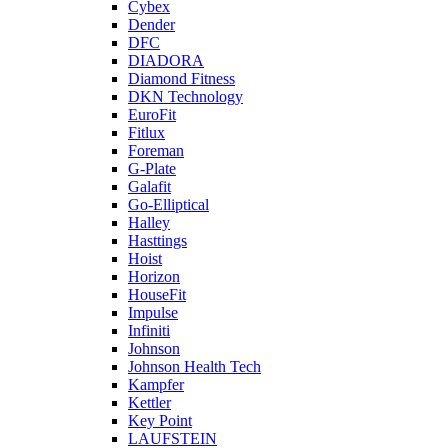
Cybex
Dender
DFC
DIADORA
Diamond Fitness
DKN Technology
EuroFit
Fitlux
Foreman
G-Plate
Galafit
Go-Elliptical
Halley
Hasttings
Hoist
Horizon
HouseFit
Impulse
Infiniti
Johnson
Johnson Health Tech
Kampfer
Kettler
Key Point
LAUFSTEIN