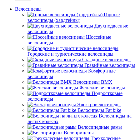
Велосипеды
Горные
велосипеды (хардтейлы)
Двухподвесные
велосипеды
Шоссейные
велосипеды
Городские и туристические велосипеды
Складные велосипеды
Гравийные велосипеды
Комфортные
велосипеды
Велосипеды BMX
Женские велосипеды
Подростковые
велосипеды
Электровелосипеды
Велосипеды Fat bike
Велосипеды на
литых колесах
Велосипедные рамы
Велоприцепы
Трехколесные