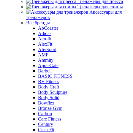
Тренажеры для пресса
Тренажеры для спины
Аксессуары для
тренажеров
Все бренды
AbCoaster
Adidas
Aerofit
AlexFit
AlivSport
AMF
Ammity
AppleGate
Barbell
BASIC FITNESS
BH Fitness
Body Craft
Body Sculpture
Body Solid
Bowflex
Bronze Gym
Carbon
Care Fitness
Century
Clear Fit