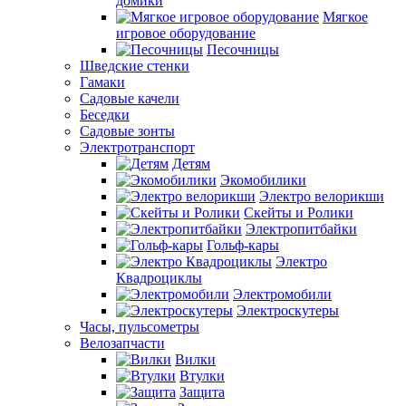
домики
Мягкое
игровое оборудование
Песочницы
Шведские стенки
Гамаки
Садовые качели
Беседки
Садовые зонты
Электротранспорт
Детям
Экомобилики
Электро велорикши
Скейты и Ролики
Электропитбайки
Гольф-кары
Электро
Квадроциклы
Электромобили
Электроскутеры
Часы, пульсометры
Велозапчасти
Вилки
Втулки
Защита