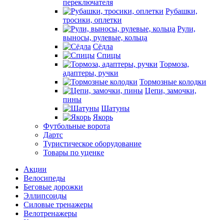
переключателя
Рубашки,
тросики, оплетки
Рули,
выносы, рулевые, кольца
Сёдла
Спицы
Тормоза,
адаптеры, ручки
Тормозные колодки
Цепи, замочки,
пины
Шатуны
Якорь
Футбольные ворота
Дартс
Туристическое оборудование
Товары по уценке
Акции
Велосипеды
Беговые дорожки
Эллипсоиды
Силовые тренажеры
Велотренажеры