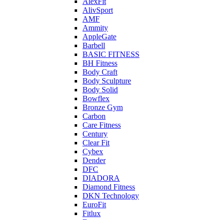
AlexFit
AlivSport
AMF
Ammity
AppleGate
Barbell
BASIC FITNESS
BH Fitness
Body Craft
Body Sculpture
Body Solid
Bowflex
Bronze Gym
Carbon
Care Fitness
Century
Clear Fit
Cybex
Dender
DFC
DIADORA
Diamond Fitness
DKN Technology
EuroFit
Fitlux