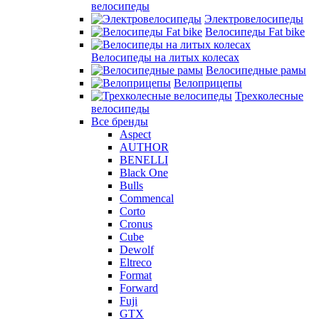
велосипеды
Электровелосипеды
Велосипеды Fat bike
Велосипеды на литых колесах
Велосипедные рамы
Велоприцепы
Трехколесные
велосипеды
Все бренды
Aspect
AUTHOR
BENELLI
Black One
Bulls
Commencal
Corto
Cronus
Cube
Dewolf
Eltreco
Format
Forward
Fuji
GTX