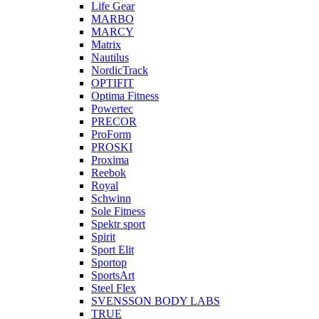
Life Gear
MARBO
MARCY
Matrix
Nautilus
NordicTrack
OPTIFIT
Optima Fitness
Powertec
PRECOR
ProForm
PROSKI
Proxima
Reebok
Royal
Schwinn
Sole Fitness
Spektr sport
Spirit
Sport Elit
Sportop
SportsArt
Steel Flex
SVENSSON BODY LABS
TRUE