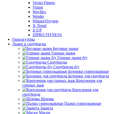
Vectra Fitness
Vision
Wayflex
Weider
Winner/Oxygen
X-Trend
Z-UP
ZIPRO FITNESS
Гироскутеры
Лыжи и сноуборды
Беговые лыжи
Горные лыжи
Горные лыжи б/у
Сноуборды
Сноуборды б/у
Ботинки горнолыжные
Ботинки для сноуборда
Крепления для
горных лыж
Крепления для
сноуборда
Шлемы
Палки горнолыжные
Защита
Маски