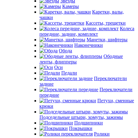
Звезды
Камеры
Каретки, валы,
чашки
Кассеты, трещетки
Колеса
передние, задние, комплект
Манетки, шифтеры
Наконечники
Обода
Ободные
ленты, флипперы
Оси
Педали
Переключатели
задние
Переключатели
передние
Петухи, сменные
крюки
Подседельные штыри, хомуты, зажимы
Подшипники
Покрышки
Ролики