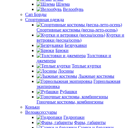
Шлема
Велообувь
Сап Борды
Спортивная одежда
Спортивные костюмы (весна-лето-осень)
Куртки и
ветровки (весна/осень)
Безрукавки
Брюки
Толстовки и
джемпера
Теплые куртки
Лосины
Лыжные костюмы
Горнолыжная
экипировка
Рубашки
Гоночные костюмы, комбинезоны
Коньки
Велоаксессуары
Гидропаки
Фары, габариты
Сумки и бардачки