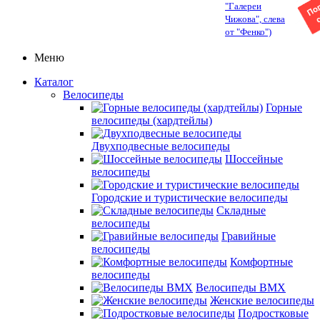
"Галереи
Чижова", слева
от "Фенко")
Меню
Каталог
Велосипеды
Горные
велосипеды (хардтейлы)
Двухподвесные велосипеды
Шоссейные
велосипеды
Городские и туристические велосипеды
Складные
велосипеды
Гравийные
велосипеды
Комфортные
велосипеды
Велосипеды BMX
Женские велосипеды
Подростковые