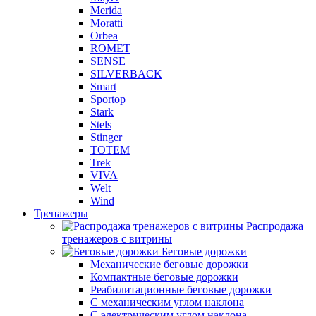
Merida
Moratti
Orbea
ROMET
SENSE
SILVERBACK
Smart
Sportop
Stark
Stels
Stinger
TOTEM
Trek
VIVA
Welt
Wind
Тренажеры
Распродажа
тренажеров с витрины
Беговые дорожки
Механические беговые дорожки
Компактные беговые дорожки
Реабилитационные беговые дорожки
С механическим углом наклона
С электрическим углом наклона