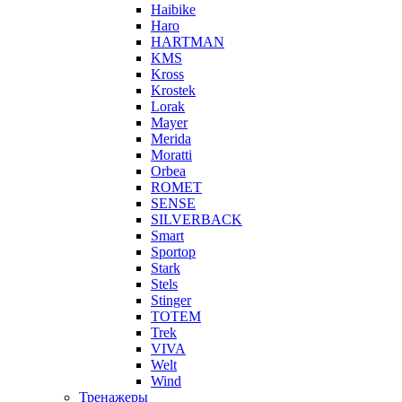
Haibike
Haro
HARTMAN
KMS
Kross
Krostek
Lorak
Mayer
Merida
Moratti
Orbea
ROMET
SENSE
SILVERBACK
Smart
Sportop
Stark
Stels
Stinger
TOTEM
Trek
VIVA
Welt
Wind
Тренажеры