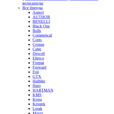
велосипеды
Все бренды
Aspect
AUTHOR
BENELLI
Black One
Bulls
Commencal
Corto
Cronus
Cube
Dewolf
Eltreco
Format
Forward
Fuji
GTX
Haibike
Haro
HARTMAN
KMS
Kross
Krostek
Lorak
Mayer