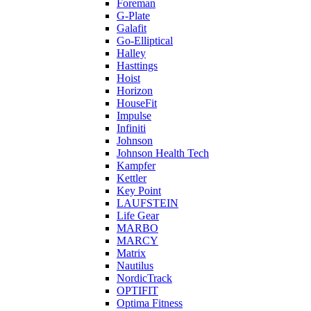
Foreman
G-Plate
Galafit
Go-Elliptical
Halley
Hasttings
Hoist
Horizon
HouseFit
Impulse
Infiniti
Johnson
Johnson Health Tech
Kampfer
Kettler
Key Point
LAUFSTEIN
Life Gear
MARBO
MARCY
Matrix
Nautilus
NordicTrack
OPTIFIT
Optima Fitness