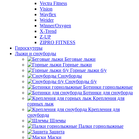
Vectra Fitness
Vision
Wayflex
Weider
Winner/Oxygen
X-Trend
Z-UP
ZIPRO FITNESS
Гироскутеры
Лыжи и сноуборды
Беговые лыжи
Горные лыжи
Горные лыжи б/у
Сноуборды
Сноуборды б/у
Ботинки горнолыжные
Ботинки для сноуборда
Крепления для
горных лыж
Крепления для
сноуборда
Шлемы
Палки горнолыжные
Защита
Маски