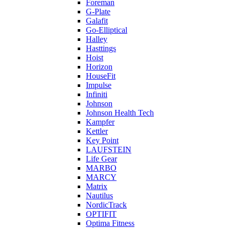
Foreman
G-Plate
Galafit
Go-Elliptical
Halley
Hasttings
Hoist
Horizon
HouseFit
Impulse
Infiniti
Johnson
Johnson Health Tech
Kampfer
Kettler
Key Point
LAUFSTEIN
Life Gear
MARBO
MARCY
Matrix
Nautilus
NordicTrack
OPTIFIT
Optima Fitness