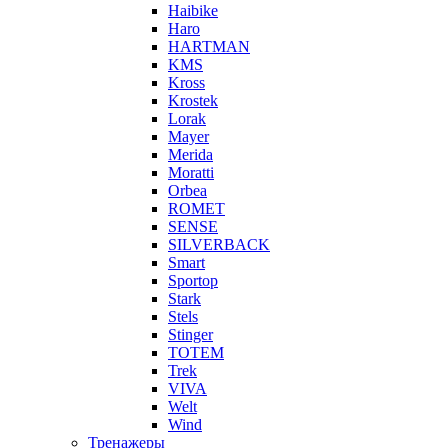
Haibike
Haro
HARTMAN
KMS
Kross
Krostek
Lorak
Mayer
Merida
Moratti
Orbea
ROMET
SENSE
SILVERBACK
Smart
Sportop
Stark
Stels
Stinger
TOTEM
Trek
VIVA
Welt
Wind
Тренажеры