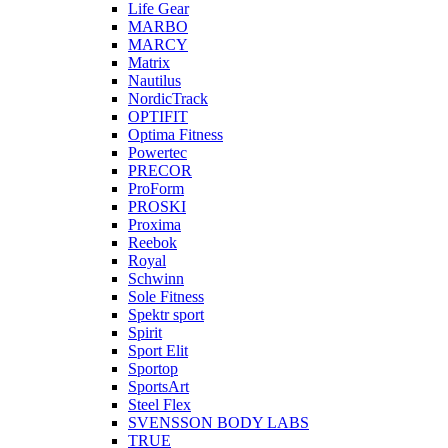
Life Gear
MARBO
MARCY
Matrix
Nautilus
NordicTrack
OPTIFIT
Optima Fitness
Powertec
PRECOR
ProForm
PROSKI
Proxima
Reebok
Royal
Schwinn
Sole Fitness
Spektr sport
Spirit
Sport Elit
Sportop
SportsArt
Steel Flex
SVENSSON BODY LABS
TRUE