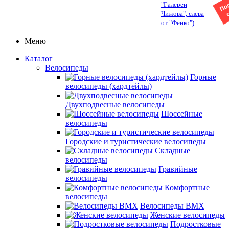
"Галереи
Чижова", слева
от "Фенко")
Меню
Каталог
Велосипеды
Горные
велосипеды (хардтейлы)
Двухподвесные велосипеды
Шоссейные
велосипеды
Городские и туристические велосипеды
Складные
велосипеды
Гравийные
велосипеды
Комфортные
велосипеды
Велосипеды BMX
Женские велосипеды
Подростковые