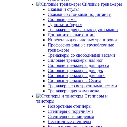
Силовые тренажеры
Скамьи и стулья
Скамьи со стойками под штангу
Силовые рамы
Турники и брусья
Тренажеры для разных групп мышц
Дополнительные опции
Инвентарь для силовых тренировок
Профессиональные грузоблочные
тренажеры
Тренажеры со свободными весами
Силовые тренажеры для ног
Силовые тренажеры для пресса
Силовые тренажеры для рук
Силовые тренажеры для плеч
Силовые тренажеры Смита
Тренажеры со встроенными весами
Тренажеры для жима лежа
Степперы и
твистеры
Поворотные степперы
Степперы с поручнями
Степперы с эспандером
Лестничные степперы
Балансировочные степперы