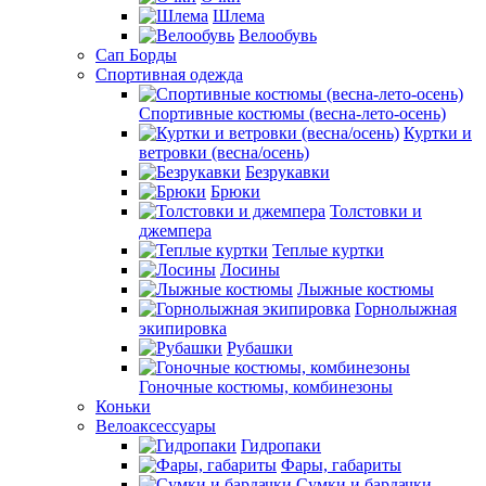
Шлема
Велообувь
Сап Борды
Спортивная одежда
Спортивные костюмы (весна-лето-осень)
Куртки и
ветровки (весна/осень)
Безрукавки
Брюки
Толстовки и
джемпера
Теплые куртки
Лосины
Лыжные костюмы
Горнолыжная
экипировка
Рубашки
Гоночные костюмы, комбинезоны
Коньки
Велоаксессуары
Гидропаки
Фары, габариты
Сумки и бардачки