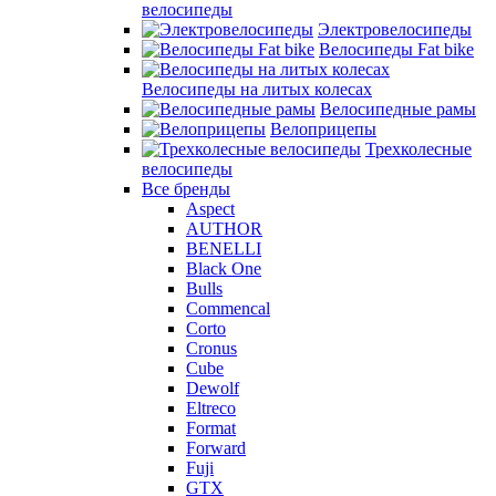
велосипеды
Электровелосипеды
Велосипеды Fat bike
Велосипеды на литых колесах
Велосипедные рамы
Велоприцепы
Трехколесные
велосипеды
Все бренды
Aspect
AUTHOR
BENELLI
Black One
Bulls
Commencal
Corto
Cronus
Cube
Dewolf
Eltreco
Format
Forward
Fuji
GTX