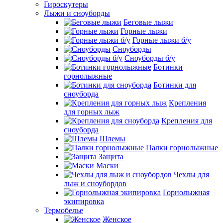
Гироскутеры
Лыжи и сноуборды
Беговые лыжи
Горные лыжи
Горные лыжи б/у
Сноуборды
Сноуборды б/у
Ботинки
горнолыжные
Ботинки для
сноуборда
Крепления
для горных лыж
Крепления для
сноуборда
Шлемы
Палки горнолыжные
Защита
Маски
Чехлы для
лыж и сноубордов
Горнолыжная
экипировка
Термобелье
Женское