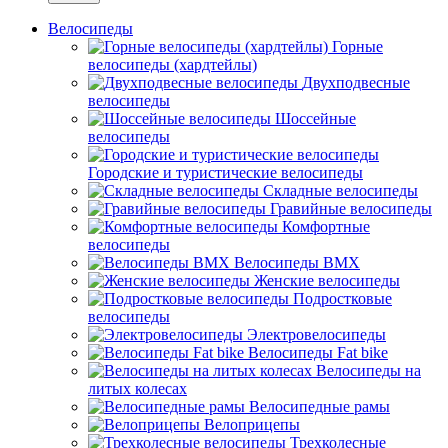
Велосипеды
Горные
велосипеды (хардтейлы)
Двухподвесные
велосипеды
Шоссейные
велосипеды
Городские и туристические велосипеды
Складные велосипеды
Гравийные велосипеды
Комфортные
велосипеды
Велосипеды BMX
Женские велосипеды
Подростковые
велосипеды
Электровелосипеды
Велосипеды Fat bike
Велосипеды на
литых колесах
Велосипедные рамы
Велоприцепы
Трехколесные