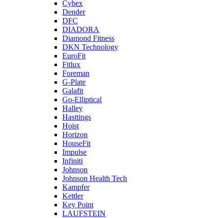
Cybex
Dender
DFC
DIADORA
Diamond Fitness
DKN Technology
EuroFit
Fitlux
Foreman
G-Plate
Galafit
Go-Elliptical
Halley
Hasttings
Hoist
Horizon
HouseFit
Impulse
Infiniti
Johnson
Johnson Health Tech
Kampfer
Kettler
Key Point
LAUFSTEIN