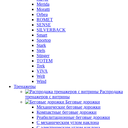
Merida
Moratti
Orbea
ROMET
SENSE
SILVERBACK
Smart
Sportop
Stark
Stels
Stinger
TOTEM
Trek
VIVA
Welt
Wind
Тренажеры
Распродажа
тренажеров с витрины
Беговые дорожки
Механические беговые дорожки
Компактные беговые дорожки
Реабилитационные беговые дорожки
С механическим углом наклона
С электрическим углом наклона