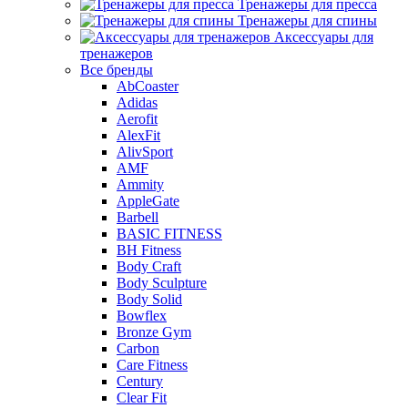
Тренажеры для пресса
Тренажеры для спины
Аксессуары для
тренажеров
Все бренды
AbCoaster
Adidas
Aerofit
AlexFit
AlivSport
AMF
Ammity
AppleGate
Barbell
BASIC FITNESS
BH Fitness
Body Craft
Body Sculpture
Body Solid
Bowflex
Bronze Gym
Carbon
Care Fitness
Century
Clear Fit