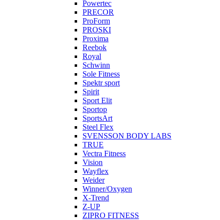
Powertec
PRECOR
ProForm
PROSKI
Proxima
Reebok
Royal
Schwinn
Sole Fitness
Spektr sport
Spirit
Sport Elit
Sportop
SportsArt
Steel Flex
SVENSSON BODY LABS
TRUE
Vectra Fitness
Vision
Wayflex
Weider
Winner/Oxygen
X-Trend
Z-UP
ZIPRO FITNESS