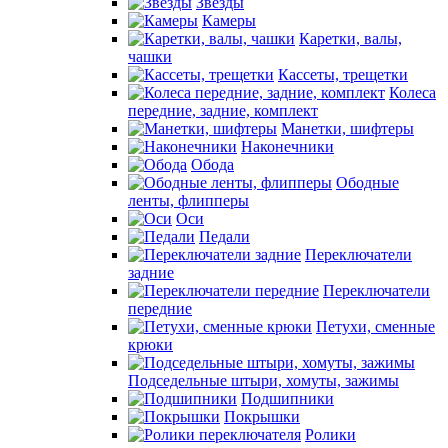
Звезды
Камеры
Каретки, валы,
чашки
Кассеты, трещетки
Колеса
передние, задние, комплект
Манетки, шифтеры
Наконечники
Обода
Ободные
ленты, флипперы
Оси
Педали
Переключатели
задние
Переключатели
передние
Петухи, сменные
крюки
Подседельные штыри, хомуты, зажимы
Подшипники
Покрышки
Ролики