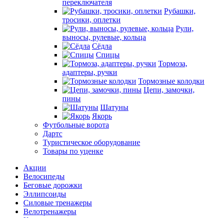
переключателя
Рубашки,
тросики, оплетки
Рули,
выносы, рулевые, кольца
Сёдла
Спицы
Тормоза,
адаптеры, ручки
Тормозные колодки
Цепи, замочки,
пины
Шатуны
Якорь
Футбольные ворота
Дартс
Туристическое оборудование
Товары по уценке
Акции
Велосипеды
Беговые дорожки
Эллипсоиды
Силовые тренажеры
Велотренажеры