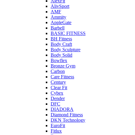
AlexFit
AlivSport
AMF
Ammity
AppleGate
Barbell
BASIC FITNESS
BH Fitness
Body Craft
Body Sculpture
Body Solid
Bowflex
Bronze Gym
Carbon
Care Fitness
Century
Clear Fit
Cybex
Dender
DFC
DIADORA
Diamond Fitness
DKN Technology
EuroFit
Fitlux