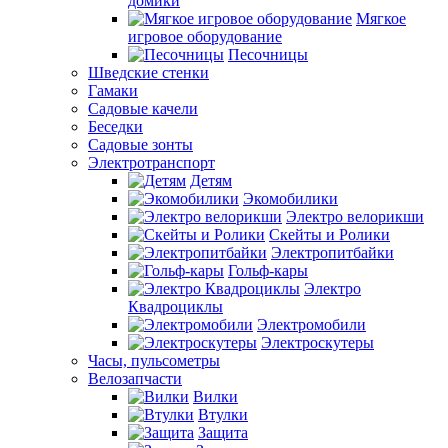
домики
Мягкое
игровое оборудование
Песочницы
Шведские стенки
Гамаки
Садовые качели
Беседки
Садовые зонты
Электротранспорт
Детям
Экомобилики
Электро велорикши
Скейты и Ролики
Электропитбайки
Гольф-кары
Электро
Квадроциклы
Электромобили
Электроскутеры
Часы, пульсометры
Велозапчасти
Вилки
Втулки
Защита