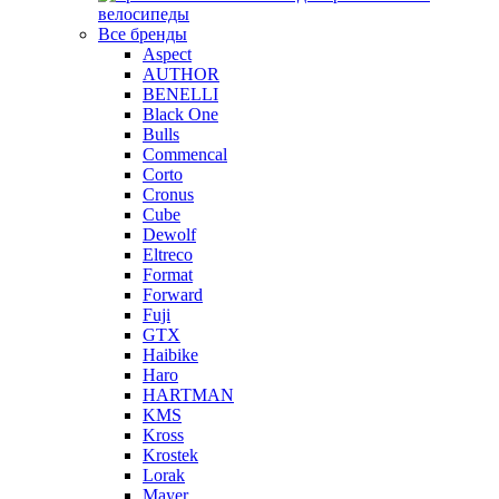
велосипеды
Все бренды
Aspect
AUTHOR
BENELLI
Black One
Bulls
Commencal
Corto
Cronus
Cube
Dewolf
Eltreco
Format
Forward
Fuji
GTX
Haibike
Haro
HARTMAN
KMS
Kross
Krostek
Lorak
Mayer