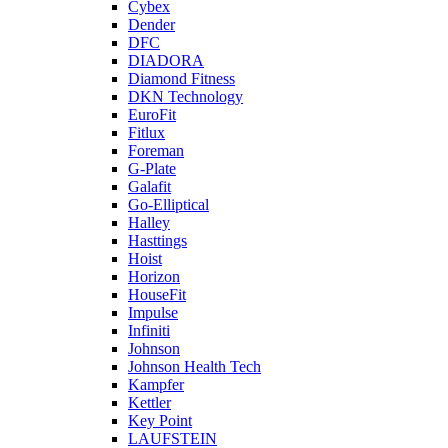
Cybex
Dender
DFC
DIADORA
Diamond Fitness
DKN Technology
EuroFit
Fitlux
Foreman
G-Plate
Galafit
Go-Elliptical
Halley
Hasttings
Hoist
Horizon
HouseFit
Impulse
Infiniti
Johnson
Johnson Health Tech
Kampfer
Kettler
Key Point
LAUFSTEIN