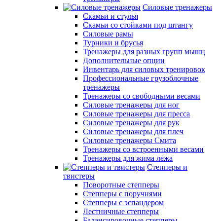
Силовые тренажеры
Скамьи и стулья
Скамьи со стойками под штангу
Силовые рамы
Турники и брусья
Тренажеры для разных групп мышц
Дополнительные опции
Инвентарь для силовых тренировок
Профессиональные грузоблочные
тренажеры
Тренажеры со свободными весами
Силовые тренажеры для ног
Силовые тренажеры для пресса
Силовые тренажеры для рук
Силовые тренажеры для плеч
Силовые тренажеры Смита
Тренажеры со встроенными весами
Тренажеры для жима лежа
Степперы и
твистеры
Поворотные степперы
Степперы с поручнями
Степперы с эспандером
Лестничные степперы
Балансировочные степперы