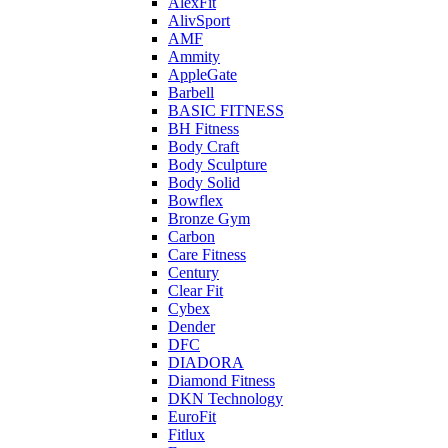
AlexFit
AlivSport
AMF
Ammity
AppleGate
Barbell
BASIC FITNESS
BH Fitness
Body Craft
Body Sculpture
Body Solid
Bowflex
Bronze Gym
Carbon
Care Fitness
Century
Clear Fit
Cybex
Dender
DFC
DIADORA
Diamond Fitness
DKN Technology
EuroFit
Fitlux