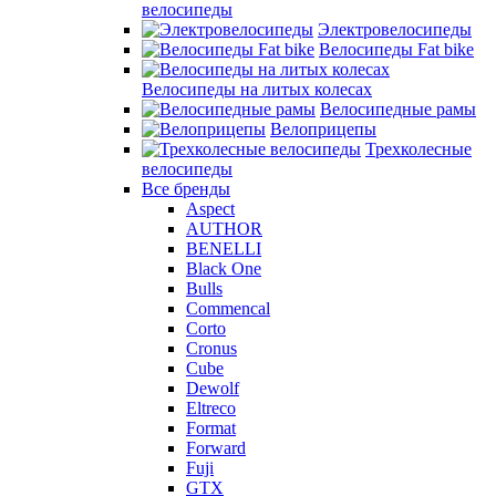
велосипеды
Электровелосипеды
Велосипеды Fat bike
Велосипеды на литых колесах
Велосипедные рамы
Велоприцепы
Трехколесные
велосипеды
Все бренды
Aspect
AUTHOR
BENELLI
Black One
Bulls
Commencal
Corto
Cronus
Cube
Dewolf
Eltreco
Format
Forward
Fuji
GTX