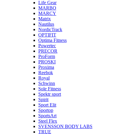
Life Gear
MARBO
MARCY
Matrix
Nautilus
NordicTrack
OPTIFIT
Optima Fitness
Powertec
PRECOR
ProForm
PROSKI
Proxima
Reebok
Royal
Schwinn
Sole Fitness
Spektr sport
Spirit
Sport Elit
Sportop
SportsArt
Steel Flex
SVENSSON BODY LABS
TRUE