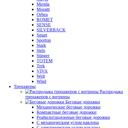
Merida
Moratti
Orbea
ROMET
SENSE
SILVERBACK
Smart
Sportop
Stark
Stels
Stinger
TOTEM
Trek
VIVA
Welt
Wind
Тренажеры
Распродажа
тренажеров с витрины
Беговые дорожки
Механические беговые дорожки
Компактные беговые дорожки
Реабилитационные беговые дорожки
С механическим углом наклона
С электрическим углом наклона