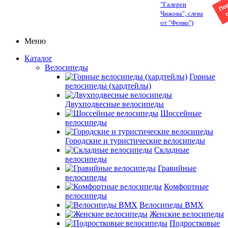
"Галереи
Чижова", слева
от "Фенко")
Меню
Каталог
Велосипеды
Горные
велосипеды (хардтейлы)
Двухподвесные велосипеды
Шоссейные
велосипеды
Городские и туристические велосипеды
Складные
велосипеды
Гравийные
велосипеды
Комфортные
велосипеды
Велосипеды BMX
Женские велосипеды
Подростковые