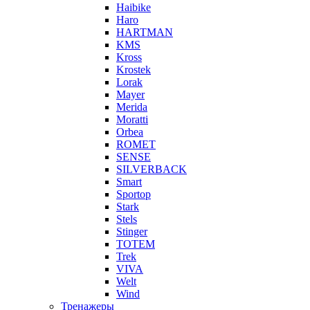
Haibike
Haro
HARTMAN
KMS
Kross
Krostek
Lorak
Mayer
Merida
Moratti
Orbea
ROMET
SENSE
SILVERBACK
Smart
Sportop
Stark
Stels
Stinger
TOTEM
Trek
VIVA
Welt
Wind
Тренажеры