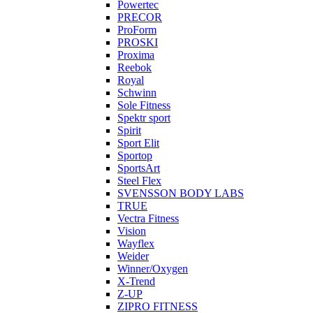
Powertec
PRECOR
ProForm
PROSKI
Proxima
Reebok
Royal
Schwinn
Sole Fitness
Spektr sport
Spirit
Sport Elit
Sportop
SportsArt
Steel Flex
SVENSSON BODY LABS
TRUE
Vectra Fitness
Vision
Wayflex
Weider
Winner/Oxygen
X-Trend
Z-UP
ZIPRO FITNESS