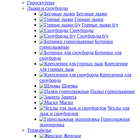
Гироскутеры
Лыжи и сноуборды
Беговые лыжи
Горные лыжи
Горные лыжи б/у
Сноуборды
Сноуборды б/у
Ботинки
горнолыжные
Ботинки для
сноуборда
Крепления
для горных лыж
Крепления для
сноуборда
Шлемы
Палки горнолыжные
Защита
Маски
Чехлы для
лыж и сноубордов
Горнолыжная
экипировка
Термобелье
Женское