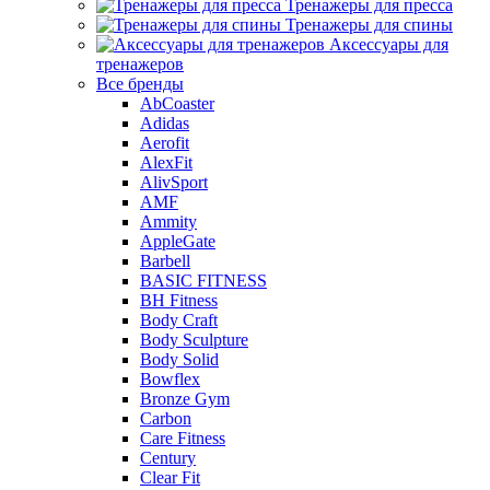
Тренажеры для пресса
Тренажеры для спины
Аксессуары для
тренажеров
Все бренды
AbCoaster
Adidas
Aerofit
AlexFit
AlivSport
AMF
Ammity
AppleGate
Barbell
BASIC FITNESS
BH Fitness
Body Craft
Body Sculpture
Body Solid
Bowflex
Bronze Gym
Carbon
Care Fitness
Century
Clear Fit