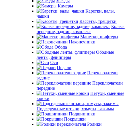
Звезды
Камеры
Каретки, валы,
чашки
Кассеты, трещетки
Колеса
передние, задние, комплект
Манетки, шифтеры
Наконечники
Обода
Ободные
ленты, флипперы
Оси
Педали
Переключатели
задние
Переключатели
передние
Петухи, сменные
крюки
Подседельные штыри, хомуты, зажимы
Подшипники
Покрышки
Ролики