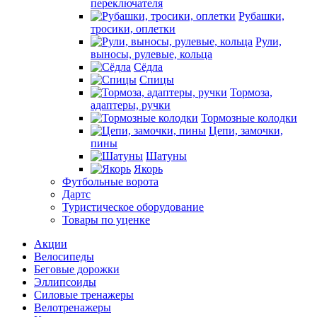
переключателя
Рубашки,
тросики, оплетки
Рули,
выносы, рулевые, кольца
Сёдла
Спицы
Тормоза,
адаптеры, ручки
Тормозные колодки
Цепи, замочки,
пины
Шатуны
Якорь
Футбольные ворота
Дартс
Туристическое оборудование
Товары по уценке
Акции
Велосипеды
Беговые дорожки
Эллипсоиды
Силовые тренажеры
Велотренажеры