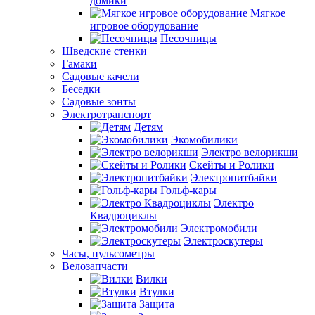
домики
Мягкое
игровое оборудование
Песочницы
Шведские стенки
Гамаки
Садовые качели
Беседки
Садовые зонты
Электротранспорт
Детям
Экомобилики
Электро велорикши
Скейты и Ролики
Электропитбайки
Гольф-кары
Электро
Квадроциклы
Электромобили
Электроскутеры
Часы, пульсометры
Велозапчасти
Вилки
Втулки
Защита