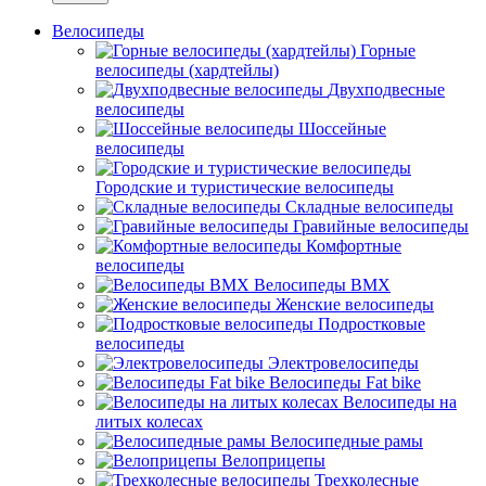
Велосипеды
Горные
велосипеды (хардтейлы)
Двухподвесные
велосипеды
Шоссейные
велосипеды
Городские и туристические велосипеды
Складные велосипеды
Гравийные велосипеды
Комфортные
велосипеды
Велосипеды BMX
Женские велосипеды
Подростковые
велосипеды
Электровелосипеды
Велосипеды Fat bike
Велосипеды на
литых колесах
Велосипедные рамы
Велоприцепы
Трехколесные