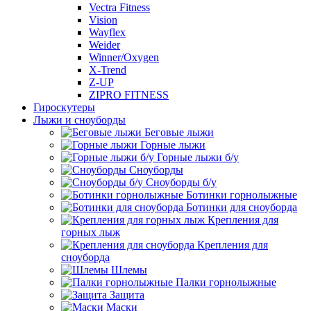
Vectra Fitness
Vision
Wayflex
Weider
Winner/Oxygen
X-Trend
Z-UP
ZIPRO FITNESS
Гироскутеры
Лыжи и сноуборды
Беговые лыжи
Горные лыжи
Горные лыжи б/у
Сноуборды
Сноуборды б/у
Ботинки горнолыжные
Ботинки для сноуборда
Крепления для
горных лыж
Крепления для
сноуборда
Шлемы
Палки горнолыжные
Защита
Маски