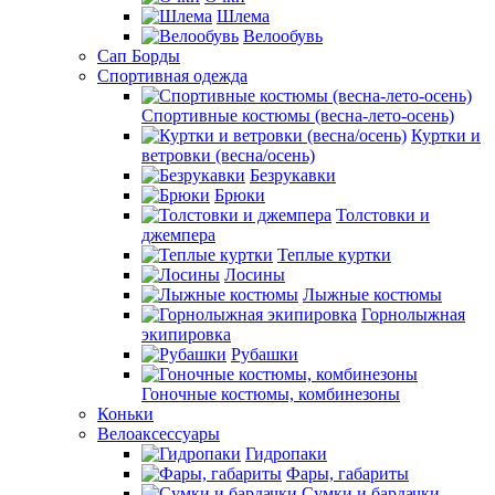
Шлема
Велообувь
Сап Борды
Спортивная одежда
Спортивные костюмы (весна-лето-осень)
Куртки и
ветровки (весна/осень)
Безрукавки
Брюки
Толстовки и
джемпера
Теплые куртки
Лосины
Лыжные костюмы
Горнолыжная
экипировка
Рубашки
Гоночные костюмы, комбинезоны
Коньки
Велоаксессуары
Гидропаки
Фары, габариты
Сумки и бардачки