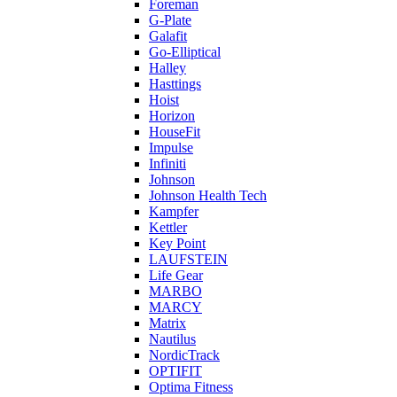
Foreman
G-Plate
Galafit
Go-Elliptical
Halley
Hasttings
Hoist
Horizon
HouseFit
Impulse
Infiniti
Johnson
Johnson Health Tech
Kampfer
Kettler
Key Point
LAUFSTEIN
Life Gear
MARBO
MARCY
Matrix
Nautilus
NordicTrack
OPTIFIT
Optima Fitness