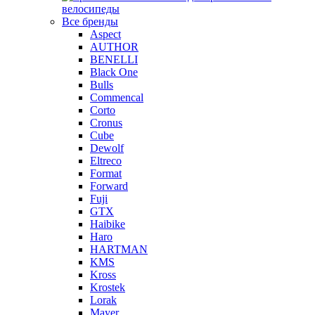
велосипеды
Все бренды
Aspect
AUTHOR
BENELLI
Black One
Bulls
Commencal
Corto
Cronus
Cube
Dewolf
Eltreco
Format
Forward
Fuji
GTX
Haibike
Haro
HARTMAN
KMS
Kross
Krostek
Lorak
Mayer