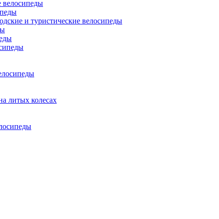
 велосипеды
ипеды
одские и туристические велосипеды
ды
еды
сипеды
елосипеды
на литых колесах
елосипеды