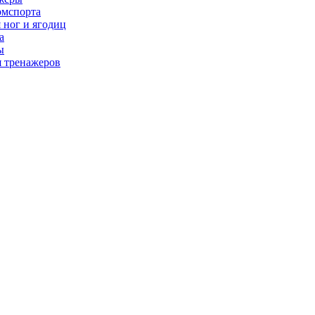
рмспорта
 ног и ягодиц
а
ы
я тренажеров