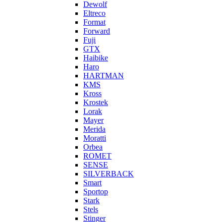
Dewolf
Eltreco
Format
Forward
Fuji
GTX
Haibike
Haro
HARTMAN
KMS
Kross
Krostek
Lorak
Mayer
Merida
Moratti
Orbea
ROMET
SENSE
SILVERBACK
Smart
Sportop
Stark
Stels
Stinger