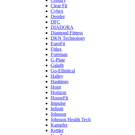
Century
Clear Fit
Cybex
Dender
DFC
DIADORA
Diamond Fitness
DKN Technology
EuroFit
Fitlux
Foreman
G-Plate
Galafit
Go-Elliptical
Halley
Hasttings
Hoist
Horizon
HouseFit
Impulse
Infiniti
Johnson
Johnson Health Tech
Kampfer
Kettler