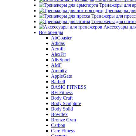
Тренажеры для а
Тренажеры для
Тренажеры для пресс
Тренажеры для спин
Аксессуары дл
Все бренды
AbCoaster
Adidas
Aerofit
AlexFit
AlivSport
AMF
Ammity
AppleGate
Barbell
BASIC FITNESS
BH Fitness
Body Craft
Body Sculpture
Body Solid
Bowflex
Bronze Gym
Carbon
Care Fitness