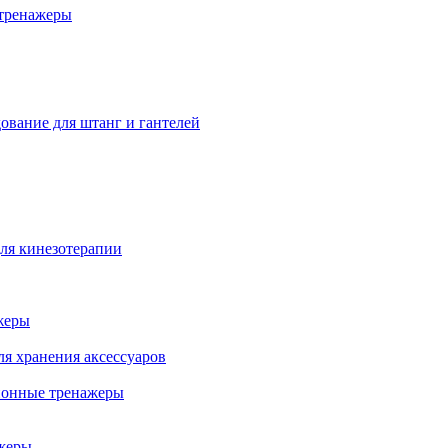
тренажеры
ование для штанг и гантелей
ля кинезотерапии
жеры
ля хранения аксессуаров
ионные тренажеры
жеры