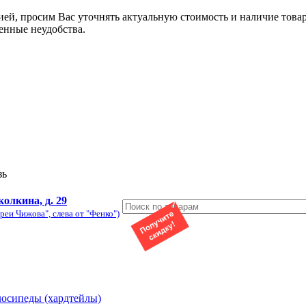
ией, просим Вас уточнять актуальную стоимость и наличие това
енные неудобства.
зь
колкина, д. 29
реи Чижова", слева от "Фенко")
лосипеды (хардтейлы)