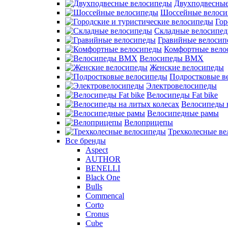
Двухподвесные
Шоссейные велос
Гор
Складные велосипе
Гравийные велосип
Комфортные вело
Велосипеды BMX
Женские велосипеды
Подростковые в
Электровелосипеды
Велосипеды Fat bike
Велосипеды 
Велосипедные рамы
Велоприцепы
Трехколесные в
Все бренды
Aspect
AUTHOR
BENELLI
Black One
Bulls
Commencal
Corto
Cronus
Cube