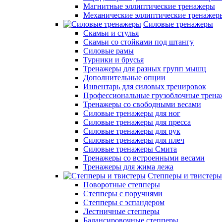
Магнитные эллиптические тренажеры
Механические эллиптические тренажер
Силовые тренажеры
Скамьи и стулья
Скамьи со стойками под штангу
Силовые рамы
Турники и брусья
Тренажеры для разных групп мышц
Дополнительные опции
Инвентарь для силовых тренировок
Профессиональные грузоблочные трен
Тренажеры со свободными весами
Силовые тренажеры для ног
Силовые тренажеры для пресса
Силовые тренажеры для рук
Силовые тренажеры для плеч
Силовые тренажеры Смита
Тренажеры со встроенными весами
Тренажеры для жима лежа
Степперы и твистеры
Поворотные степперы
Степперы с поручнями
Степперы с эспандером
Лестничные степперы
Балансировочные степперы