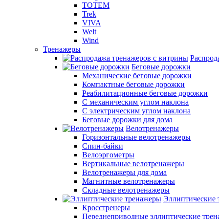
TOTEM
Trek
VIVA
Welt
Wind
Тренажеры
Распрод
Беговые дорожки
Механические беговые дорожки
Компактные беговые дорожки
Реабилитационные беговые дорожки
С механическим углом наклона
С электрическим углом наклона
Беговые дорожки для дома
Велотренажеры
Горизонтальные велотренажеры
Спин-байки
Велоэргометры
Вертикальные велотренажеры
Велотренажеры для дома
Магнитные велотренажеры
Складные велотренажеры
Эллиптические 
Кросстренеры
Переднеприводные эллиптические тре