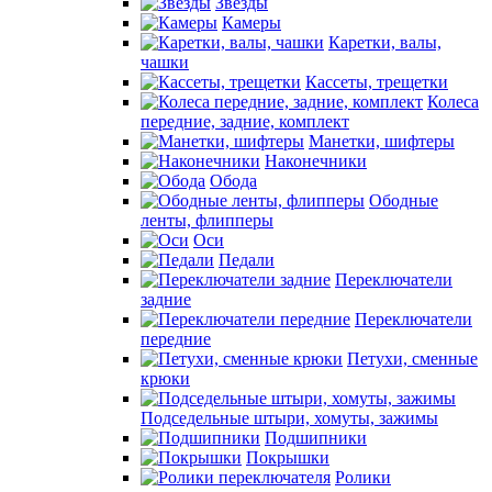
Звезды
Камеры
Каретки, валы,
чашки
Кассеты, трещетки
Колеса
передние, задние, комплект
Манетки, шифтеры
Наконечники
Обода
Ободные
ленты, флипперы
Оси
Педали
Переключатели
задние
Переключатели
передние
Петухи, сменные
крюки
Подседельные штыри, хомуты, зажимы
Подшипники
Покрышки
Ролики