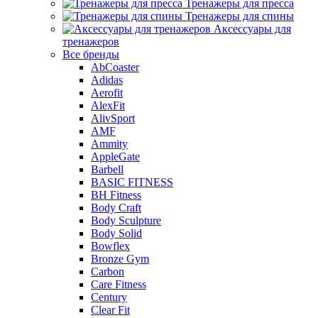
Тренажеры для пресса
Тренажеры для спины
Аксессуары для
тренажеров
Все бренды
AbCoaster
Adidas
Aerofit
AlexFit
AlivSport
AMF
Ammity
AppleGate
Barbell
BASIC FITNESS
BH Fitness
Body Craft
Body Sculpture
Body Solid
Bowflex
Bronze Gym
Carbon
Care Fitness
Century
Clear Fit