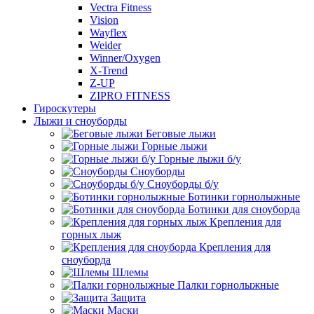
Vectra Fitness
Vision
Wayflex
Weider
Winner/Oxygen
X-Trend
Z-UP
ZIPRO FITNESS
Гироскутеры
Лыжи и сноуборды
Беговые лыжи
Горные лыжи
Горные лыжи б/у
Сноуборды
Сноуборды б/у
Ботинки горнолыжные
Ботинки для сноуборда
Крепления для
горных лыж
Крепления для
сноуборда
Шлемы
Палки горнолыжные
Защита
Маски