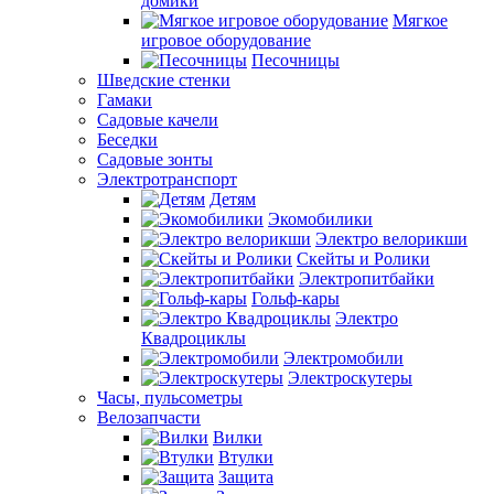
домики
Мягкое
игровое оборудование
Песочницы
Шведские стенки
Гамаки
Садовые качели
Беседки
Садовые зонты
Электротранспорт
Детям
Экомобилики
Электро велорикши
Скейты и Ролики
Электропитбайки
Гольф-кары
Электро
Квадроциклы
Электромобили
Электроскутеры
Часы, пульсометры
Велозапчасти
Вилки
Втулки
Защита