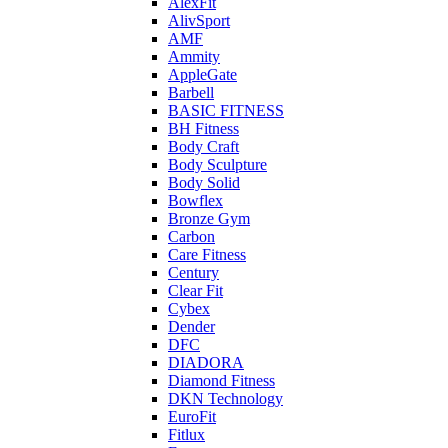
AlexFit
AlivSport
AMF
Ammity
AppleGate
Barbell
BASIC FITNESS
BH Fitness
Body Craft
Body Sculpture
Body Solid
Bowflex
Bronze Gym
Carbon
Care Fitness
Century
Clear Fit
Cybex
Dender
DFC
DIADORA
Diamond Fitness
DKN Technology
EuroFit
Fitlux