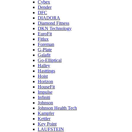
Cybex
Dender
DFC
DIADORA
Diamond Fitness
DKN Technology
EuroFit
Fitlux
Foreman
G-Plate
Galafit
Go-Elliptical
Halley
Hasttings
Hoist
Horizon
HouseFit
Impulse
Infiniti
Johnson
Johnson Health Tech
Kampfer
Kettler
Key Point
LAUFSTEIN