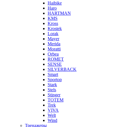
Haibike
Haro
HARTMAN
KMS
Kross
Krostek
Lorak
Mayer
Merida
Moratti
Orbea
ROMET
SENSE
SILVERBACK
Smart
Sportop
Stark
Stels
Stinger
TOTEM
Trek
VIVA
Welt
Wind
Тренажеры