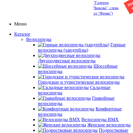
"Галереи
Чижова", слева
от "Фенко")
Меню
Каталог
Велосипеды
Горные
велосипеды (хардтейлы)
Двухподвесные велосипеды
Шоссейные
велосипеды
Городские и туристические велосипеды
Складные
велосипеды
Гравийные
велосипеды
Комфортные
велосипеды
Велосипеды BMX
Женские велосипеды
Подростковые