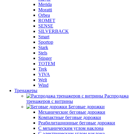
Merida
Moratti
Orbea
ROMET
SENSE
SILVERBACK
Smart
Sportop
Stark
Stels
Stinger
TOTEM
Trek
VIVA
Welt
Wind
Тренажеры
Распродажа
тренажеров с витрины
Беговые дорожки
Механические беговые дорожки
Компактные беговые дорожки
Реабилитационные беговые дорожки
С механическим углом наклона
С электрическим углом наклона