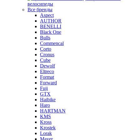
велосипеды
Все бренды
Aspect
AUTHOR
BENELLI
Black One
Bulls
Commencal
Corto
Cronus
Cube
Dewolf
Eltreco
Format
Forward
Fuji
GTX
Haibike
Haro
HARTMAN
KMS
Kross
Krostek
Lorak
Mayer