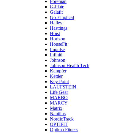
Foreman
G-Plate
Galafit
Go-Elliptical
Halley
Hasttings
Hoist
Horizon
HouseFit
Impulse
Infiniti
Johnson
Johnson Health Tech
Kampfer
Kettler
Key Point
LAUFSTEIN
Life Gear
MARBO
MARCY
Matrix
Nautilus
NordicTrack
OPTIFIT
Optima Fitness