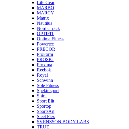
Life Gear
MARBO
MARCY
Matrix
Nautilus
NordicTrack
OPTIFIT
Optima Fitness
Powertec
PRECOR
ProForm
PROSKI
Proxima
Reebok
Royal
Schwinn
Sole Fitness
Spektr sport
Spirit
Sport Elit
Sportop
SportsArt
Steel Flex
SVENSSON BODY LABS
TRUE