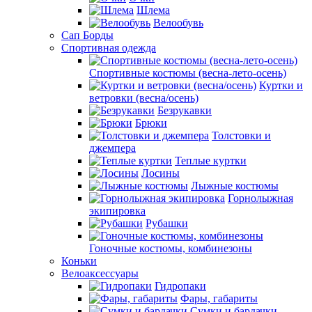
Шлема
Велообувь
Сап Борды
Спортивная одежда
Спортивные костюмы (весна-лето-осень)
Куртки и
ветровки (весна/осень)
Безрукавки
Брюки
Толстовки и
джемпера
Теплые куртки
Лосины
Лыжные костюмы
Горнолыжная
экипировка
Рубашки
Гоночные костюмы, комбинезоны
Коньки
Велоаксессуары
Гидропаки
Фары, габариты
Сумки и бардачки