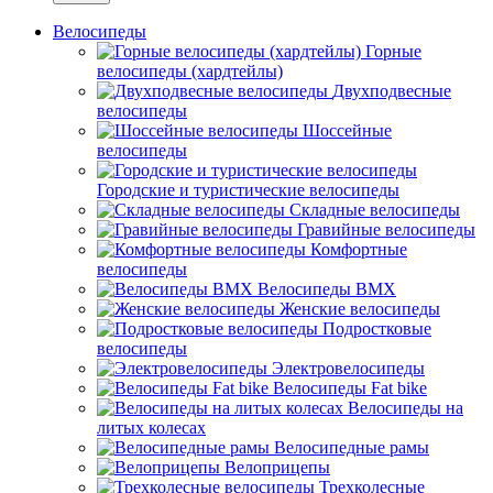
Велосипеды
Горные
велосипеды (хардтейлы)
Двухподвесные
велосипеды
Шоссейные
велосипеды
Городские и туристические велосипеды
Складные велосипеды
Гравийные велосипеды
Комфортные
велосипеды
Велосипеды BMX
Женские велосипеды
Подростковые
велосипеды
Электровелосипеды
Велосипеды Fat bike
Велосипеды на
литых колесах
Велосипедные рамы
Велоприцепы
Трехколесные