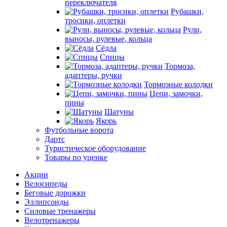
переключателя
Рубашки,
тросики, оплетки
Рули,
выносы, рулевые, кольца
Сёдла
Спицы
Тормоза,
адаптеры, ручки
Тормозные колодки
Цепи, замочки,
пины
Шатуны
Якорь
Футбольные ворота
Дартс
Туристическое оборудование
Товары по уценке
Акции
Велосипеды
Беговые дорожки
Эллипсоиды
Силовые тренажеры
Велотренажеры