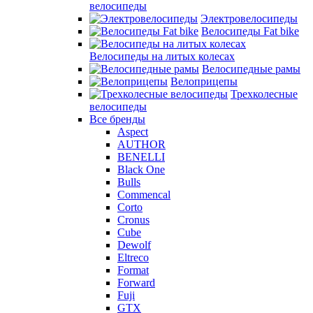
велосипеды
Электровелосипеды
Велосипеды Fat bike
Велосипеды на литых колесах
Велосипедные рамы
Велоприцепы
Трехколесные
велосипеды
Все бренды
Aspect
AUTHOR
BENELLI
Black One
Bulls
Commencal
Corto
Cronus
Cube
Dewolf
Eltreco
Format
Forward
Fuji
GTX