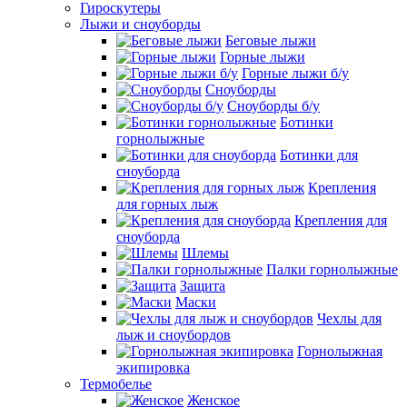
Гироскутеры
Лыжи и сноуборды
Беговые лыжи
Горные лыжи
Горные лыжи б/у
Сноуборды
Сноуборды б/у
Ботинки
горнолыжные
Ботинки для
сноуборда
Крепления
для горных лыж
Крепления для
сноуборда
Шлемы
Палки горнолыжные
Защита
Маски
Чехлы для
лыж и сноубордов
Горнолыжная
экипировка
Термобелье
Женское