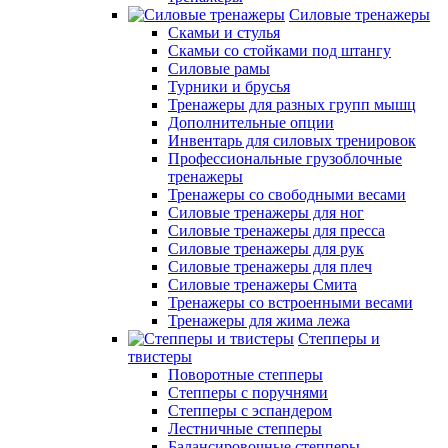
Силовые тренажеры
Скамьи и стулья
Скамьи со стойками под штангу
Силовые рамы
Турники и брусья
Тренажеры для разных групп мышц
Дополнительные опции
Инвентарь для силовых тренировок
Профессиональные грузоблочные
тренажеры
Тренажеры со свободными весами
Силовые тренажеры для ног
Силовые тренажеры для пресса
Силовые тренажеры для рук
Силовые тренажеры для плеч
Силовые тренажеры Смита
Тренажеры со встроенными весами
Тренажеры для жима лежа
Степперы и
твистеры
Поворотные степперы
Степперы с поручнями
Степперы с эспандером
Лестничные степперы
Балансировочные степперы