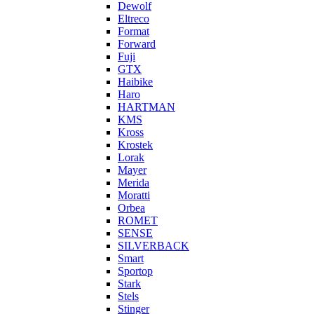
Dewolf
Eltreco
Format
Forward
Fuji
GTX
Haibike
Haro
HARTMAN
KMS
Kross
Krostek
Lorak
Mayer
Merida
Moratti
Orbea
ROMET
SENSE
SILVERBACK
Smart
Sportop
Stark
Stels
Stinger