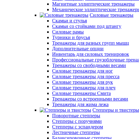
Магнитные эллиптические тренажеры
Механические эллиптические тренажер
Силовые тренажеры
Скамьи и стулья
Скамьи со стойками под штангу
Силовые рамы
Турники и брусья
Тренажеры для разных групп мышц
Дополнительные опции
Инвентарь для силовых тренировок
Профессиональные грузоблочные трен
Тренажеры со свободными весами
Силовые тренажеры для ног
Силовые тренажеры для пресса
Силовые тренажеры для рук
Силовые тренажеры для плеч
Силовые тренажеры Смита
Тренажеры со встроенными весами
Тренажеры для жима лежа
Степперы и твистеры
Поворотные степперы
Степперы с поручнями
Степперы с эспандером
Лестничные степперы
Балансировочные степперы