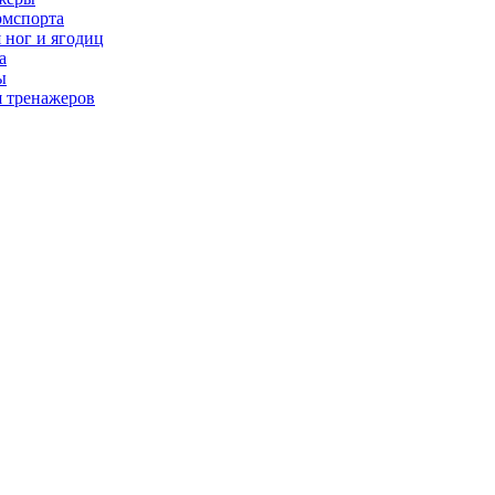
рмспорта
 ног и ягодиц
а
ы
я тренажеров