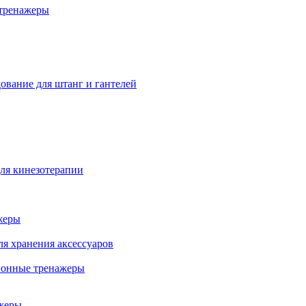
тренажеры
ование для штанг и гантелей
ля кинезотерапии
жеры
ля хранения аксессуаров
ионные тренажеры
жеры