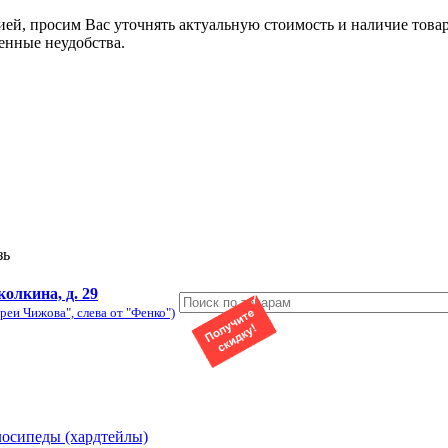
ией, просим Вас уточнять актуальную стоимость и наличие това
енные неудобства.
зь
колкина, д. 29
реи Чижова", слева от "Фенко")
лосипеды (хардтейлы)