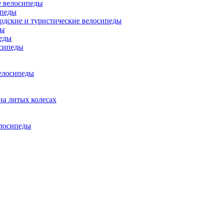
 велосипеды
ипеды
одские и туристические велосипеды
ды
еды
сипеды
елосипеды
на литых колесах
елосипеды