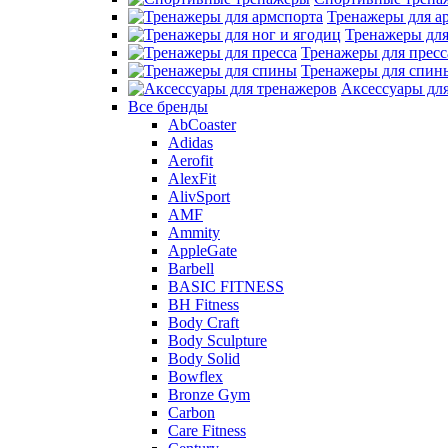
Тренажеры для а
Тренажеры для
Тренажеры для пресс
Тренажеры для спин
Аксессуары дл
Все бренды
AbCoaster
Adidas
Aerofit
AlexFit
AlivSport
AMF
Ammity
AppleGate
Barbell
BASIC FITNESS
BH Fitness
Body Craft
Body Sculpture
Body Solid
Bowflex
Bronze Gym
Carbon
Care Fitness