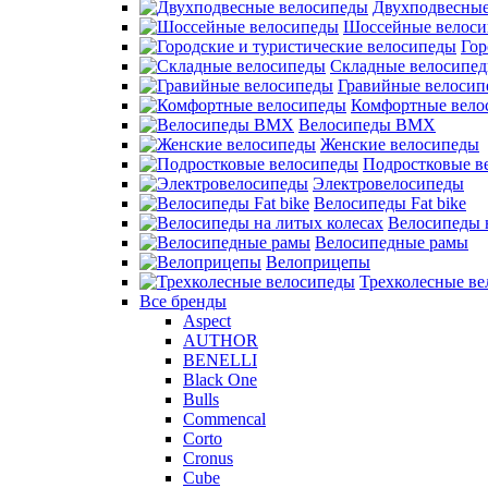
Двухподвесные
Шоссейные велос
Гор
Складные велосипе
Гравийные велосип
Комфортные вело
Велосипеды BMX
Женские велосипеды
Подростковые в
Электровелосипеды
Велосипеды Fat bike
Велосипеды 
Велосипедные рамы
Велоприцепы
Трехколесные в
Все бренды
Aspect
AUTHOR
BENELLI
Black One
Bulls
Commencal
Corto
Cronus
Cube