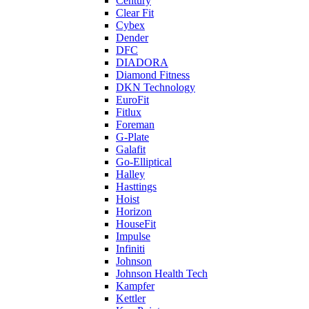
Century
Clear Fit
Cybex
Dender
DFC
DIADORA
Diamond Fitness
DKN Technology
EuroFit
Fitlux
Foreman
G-Plate
Galafit
Go-Elliptical
Halley
Hasttings
Hoist
Horizon
HouseFit
Impulse
Infiniti
Johnson
Johnson Health Tech
Kampfer
Kettler