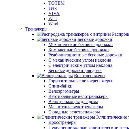
TOTEM
Trek
VIVA
Welt
Wind
Тренажеры
Распрод
Беговые дорожки
Механические беговые дорожки
Компактные беговые дорожки
Реабилитационные беговые дорожки
С механическим углом наклона
С электрическим углом наклона
Беговые дорожки для дома
Велотренажеры
Горизонтальные велотренажеры
Спин-байки
Велоэргометры
Вертикальные велотренажеры
Велотренажеры для дома
Магнитные велотренажеры
Складные велотренажеры
Эллиптические 
Кросстренеры
Переднеприводные эллиптические тре