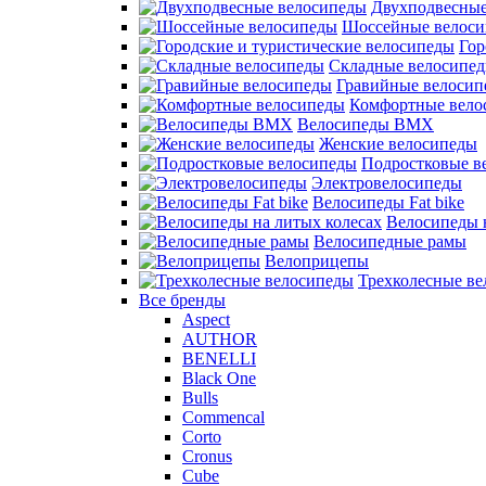
Двухподвесные
Шоссейные велос
Гор
Складные велосипе
Гравийные велосип
Комфортные вело
Велосипеды BMX
Женские велосипеды
Подростковые в
Электровелосипеды
Велосипеды Fat bike
Велосипеды 
Велосипедные рамы
Велоприцепы
Трехколесные в
Все бренды
Aspect
AUTHOR
BENELLI
Black One
Bulls
Commencal
Corto
Cronus
Cube