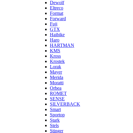
Dewolf
Eltreco
Format
Forward
Fuji
GTX
Haibike
Haro
HARTMAN
KMS
Kross
Krostek
Lorak
Mayer
Merida
Moratti
Orbea
ROMET
SENSE
SILVERBACK
Smart
Sportop
Stark
Stels
Stinger