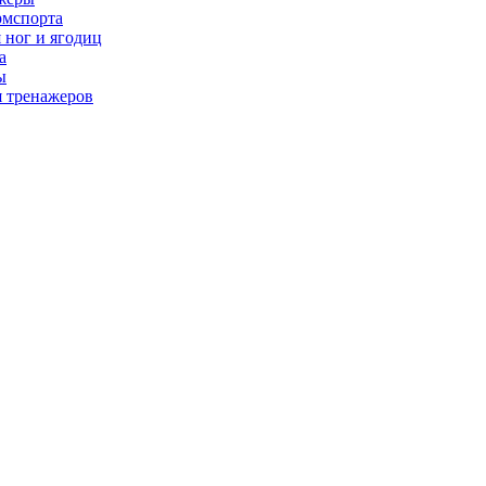
рмспорта
 ног и ягодиц
а
ы
я тренажеров