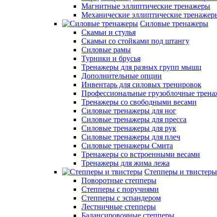
Магнитные эллиптические тренажеры
Механические эллиптические тренажер
Силовые тренажеры
Скамьи и стулья
Скамьи со стойками под штангу
Силовые рамы
Турники и брусья
Тренажеры для разных групп мышц
Дополнительные опции
Инвентарь для силовых тренировок
Профессиональные грузоблочные трен
Тренажеры со свободными весами
Силовые тренажеры для ног
Силовые тренажеры для пресса
Силовые тренажеры для рук
Силовые тренажеры для плеч
Силовые тренажеры Смита
Тренажеры со встроенными весами
Тренажеры для жима лежа
Степперы и твистеры
Поворотные степперы
Степперы с поручнями
Степперы с эспандером
Лестничные степперы
Балансировочные степперы