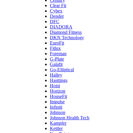
Century
Clear Fit
Cybex
Dender
DFC
DIADORA
Diamond Fitness
DKN Technology
EuroFit
Fitlux
Foreman
G-Plate
Galafit
Go-Elliptical
Halley
Hasttings
Hoist
Horizon
HouseFit
Impulse
Infiniti
Johnson
Johnson Health Tech
Kampfer
Kettler