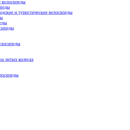
 велосипеды
ипеды
одские и туристические велосипеды
ды
еды
сипеды
елосипеды
на литых колесах
елосипеды