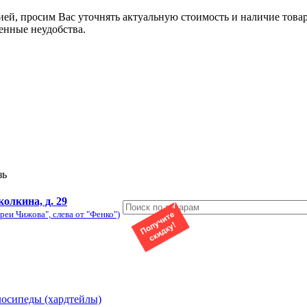
ией, просим Вас уточнять актуальную стоимость и наличие това
енные неудобства.
зь
колкина, д. 29
реи Чижова", слева от "Фенко")
лосипеды (хардтейлы)