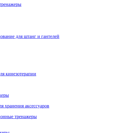
тренажеры
ование для штанг и гантелей
ля кинезотерапии
жеры
ля хранения аксессуаров
ионные тренажеры
жеры