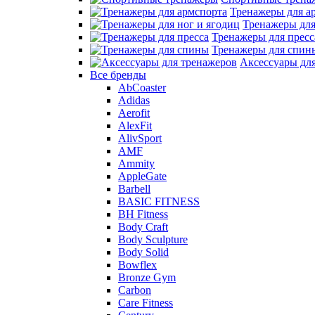
Тренажеры для а
Тренажеры для
Тренажеры для пресс
Тренажеры для спин
Аксессуары дл
Все бренды
AbCoaster
Adidas
Aerofit
AlexFit
AlivSport
AMF
Ammity
AppleGate
Barbell
BASIC FITNESS
BH Fitness
Body Craft
Body Sculpture
Body Solid
Bowflex
Bronze Gym
Carbon
Care Fitness