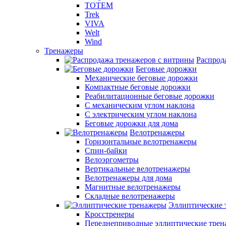
TOTEM
Trek
VIVA
Welt
Wind
Тренажеры
Распрод
Беговые дорожки
Механические беговые дорожки
Компактные беговые дорожки
Реабилитационные беговые дорожки
С механическим углом наклона
С электрическим углом наклона
Беговые дорожки для дома
Велотренажеры
Горизонтальные велотренажеры
Спин-байки
Велоэргометры
Вертикальные велотренажеры
Велотренажеры для дома
Магнитные велотренажеры
Складные велотренажеры
Эллиптические 
Кросстренеры
Переднеприводные эллиптические тре