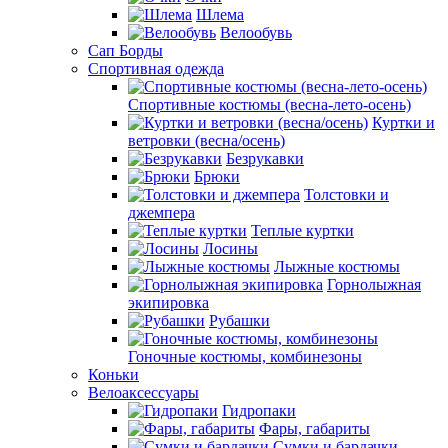
Шлема
Велообувь
Сап Борды
Спортивная одежда
Спортивные костюмы (весна-лето-осень)
Куртки и
ветровки (весна/осень)
Безрукавки
Брюки
Толстовки и
джемпера
Теплые куртки
Лосины
Лыжные костюмы
Горнолыжная
экипировка
Рубашки
Гоночные костюмы, комбинезоны
Коньки
Велоаксессуары
Гидропаки
Фары, габариты
Сумки и бардачки