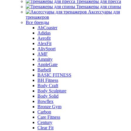
Тренажеры для пресса
Тренажеры для спины
Аксессуары для
тренажеров
Все бренды
AbCoaster
Adidas
Aerofit
AlexFit
AlivSport
AMF
Ammity
AppleGate
Barbell
BASIC FITNESS
BH Fitness
Body Craft
Body Sculpture
Body Solid
Bowflex
Bronze Gym
Carbon
Care Fitness
Century
Clear Fit