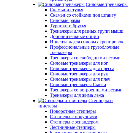
Силовые тренажеры
Скамьи и стулья
Скамьи со стойками под штангу
Силовые рамы
Турники и брусья
Тренажеры для разных групп мышц
Дополнительные опции
Инвентарь для силовых тренировок
Профессиональные грузоблочные
тренажеры
Тренажеры со свободными весами
Силовые тренажеры для ног
Силовые тренажеры для пресса
Силовые тренажеры для рук
Силовые тренажеры для плеч
Силовые тренажеры Смита
Тренажеры со встроенными весами
Тренажеры для жима лежа
Степперы и
твистеры
Поворотные степперы
Степперы с поручнями
Степперы с эспандером
Лестничные степперы
Балансировочные степперы