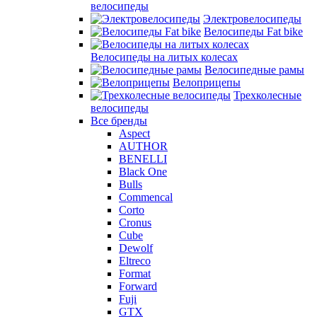
велосипеды
Электровелосипеды
Велосипеды Fat bike
Велосипеды на литых колесах
Велосипедные рамы
Велоприцепы
Трехколесные
велосипеды
Все бренды
Aspect
AUTHOR
BENELLI
Black One
Bulls
Commencal
Corto
Cronus
Cube
Dewolf
Eltreco
Format
Forward
Fuji
GTX