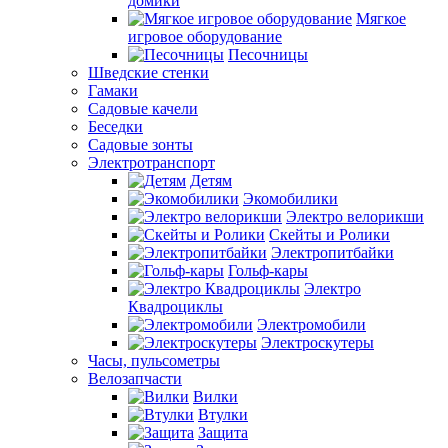
домики
Мягкое
игровое оборудование
Песочницы
Шведские стенки
Гамаки
Садовые качели
Беседки
Садовые зонты
Электротранспорт
Детям
Экомобилики
Электро велорикши
Скейты и Ролики
Электропитбайки
Гольф-кары
Электро
Квадроциклы
Электромобили
Электроскутеры
Часы, пульсометры
Велозапчасти
Вилки
Втулки
Защита