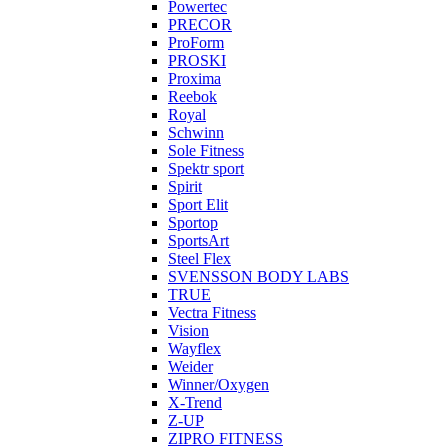
Powertec
PRECOR
ProForm
PROSKI
Proxima
Reebok
Royal
Schwinn
Sole Fitness
Spektr sport
Spirit
Sport Elit
Sportop
SportsArt
Steel Flex
SVENSSON BODY LABS
TRUE
Vectra Fitness
Vision
Wayflex
Weider
Winner/Oxygen
X-Trend
Z-UP
ZIPRO FITNESS