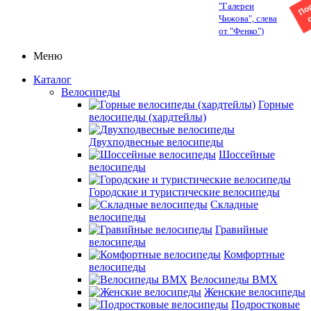
"Галереи
Чижова", слева
от "Фенко")
Меню
Каталог
Велосипеды
Горные
велосипеды (хардтейлы)
Двухподвесные велосипеды
Шоссейные
велосипеды
Городские и туристические велосипеды
Складные
велосипеды
Гравийные
велосипеды
Комфортные
велосипеды
Велосипеды BMX
Женские велосипеды
Подростковые