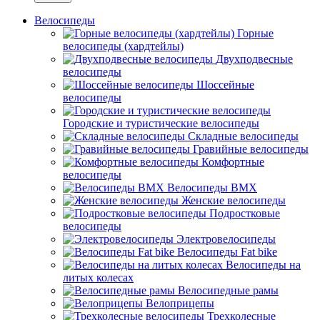
Велосипеды
Горные
велосипеды (хардтейлы)
Двухподвесные
велосипеды
Шоссейные
велосипеды
Городские и туристические велосипеды
Складные велосипеды
Гравийные велосипеды
Комфортные
велосипеды
Велосипеды BMX
Женские велосипеды
Подростковые
велосипеды
Электровелосипеды
Велосипеды Fat bike
Велосипеды на
литых колесах
Велосипедные рамы
Велоприцепы
Трехколесные