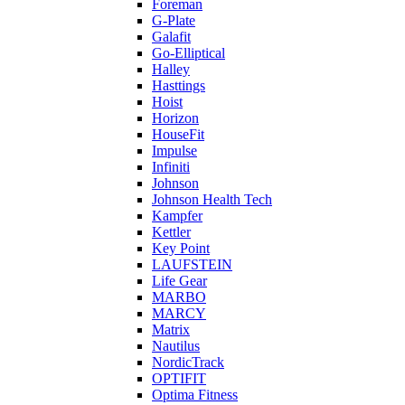
Foreman
G-Plate
Galafit
Go-Elliptical
Halley
Hasttings
Hoist
Horizon
HouseFit
Impulse
Infiniti
Johnson
Johnson Health Tech
Kampfer
Kettler
Key Point
LAUFSTEIN
Life Gear
MARBO
MARCY
Matrix
Nautilus
NordicTrack
OPTIFIT
Optima Fitness