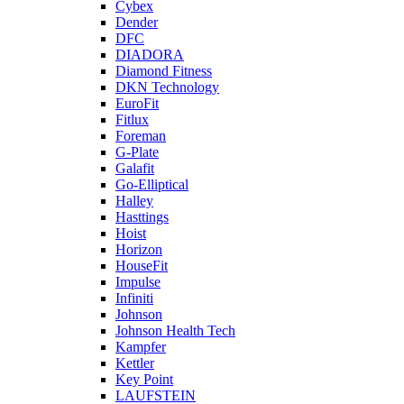
Cybex
Dender
DFC
DIADORA
Diamond Fitness
DKN Technology
EuroFit
Fitlux
Foreman
G-Plate
Galafit
Go-Elliptical
Halley
Hasttings
Hoist
Horizon
HouseFit
Impulse
Infiniti
Johnson
Johnson Health Tech
Kampfer
Kettler
Key Point
LAUFSTEIN