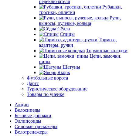
переключателя
Рубашки,
тросики, оплетки
Рули,
выносы, рулевые, кольца
Сёдла
Спицы
Тормоза,
адаптеры, ручки
Тормозные колодки
Цепи, замочки,
пины
Шатуны
Якорь
Футбольные ворота
Дартс
Туристическое оборудование
Товары по уценке
Акции
Велосипеды
Беговые дорожки
Эллипсоиды
Силовые тренажеры
Велотренажеры