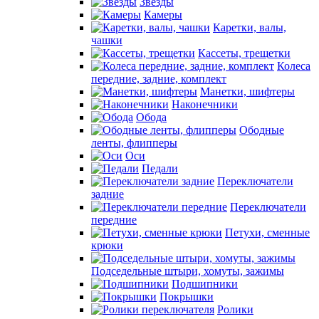
Звезды
Камеры
Каретки, валы,
чашки
Кассеты, трещетки
Колеса
передние, задние, комплект
Манетки, шифтеры
Наконечники
Обода
Ободные
ленты, флипперы
Оси
Педали
Переключатели
задние
Переключатели
передние
Петухи, сменные
крюки
Подседельные штыри, хомуты, зажимы
Подшипники
Покрышки
Ролики