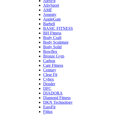
AlexFit
AlivSport
AMF
Ammity
AppleGate
Barbell
BASIC FITNESS
BH Fitness
Body Craft
Body Sculpture
Body Solid
Bowflex
Bronze Gym
Carbon
Care Fitness
Century
Clear Fit
Cybex
Dender
DFC
DIADORA
Diamond Fitness
DKN Technology
EuroFit
Fitlux