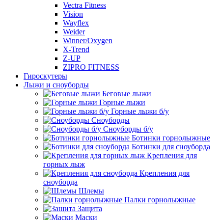
Vectra Fitness
Vision
Wayflex
Weider
Winner/Oxygen
X-Trend
Z-UP
ZIPRO FITNESS
Гироскутеры
Лыжи и сноуборды
Беговые лыжи
Горные лыжи
Горные лыжи б/у
Сноуборды
Сноуборды б/у
Ботинки горнолыжные
Ботинки для сноуборда
Крепления для
горных лыж
Крепления для
сноуборда
Шлемы
Палки горнолыжные
Защита
Маски