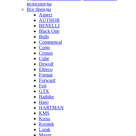
велосипеды
Все бренды
Aspect
AUTHOR
BENELLI
Black One
Bulls
Commencal
Corto
Cronus
Cube
Dewolf
Eltreco
Format
Forward
Fuji
GTX
Haibike
Haro
HARTMAN
KMS
Kross
Krostek
Lorak
Mayer