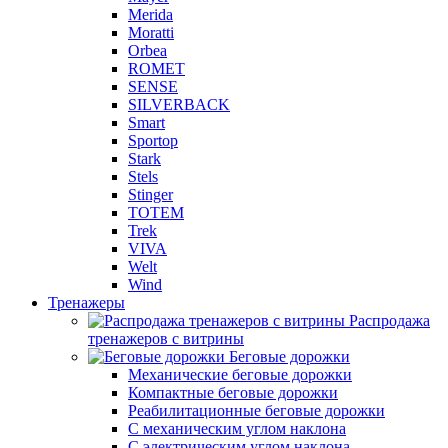
Merida
Moratti
Orbea
ROMET
SENSE
SILVERBACK
Smart
Sportop
Stark
Stels
Stinger
TOTEM
Trek
VIVA
Welt
Wind
Тренажеры
Распродажа
тренажеров с витрины
Беговые дорожки
Механические беговые дорожки
Компактные беговые дорожки
Реабилитационные беговые дорожки
С механическим углом наклона
С электрическим углом наклона