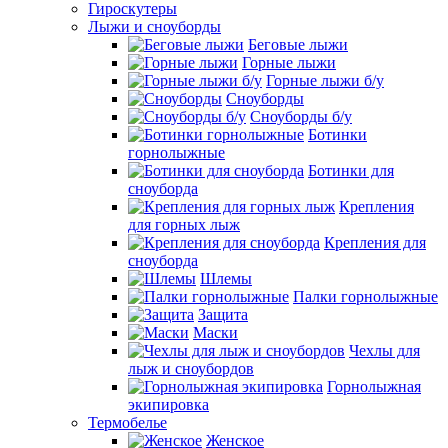
Гироскутеры
Лыжи и сноуборды
Беговые лыжи
Горные лыжи
Горные лыжи б/у
Сноуборды
Сноуборды б/у
Ботинки
горнолыжные
Ботинки для
сноуборда
Крепления
для горных лыж
Крепления для
сноуборда
Шлемы
Палки горнолыжные
Защита
Маски
Чехлы для
лыж и сноубордов
Горнолыжная
экипировка
Термобелье
Женское