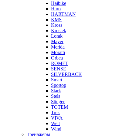
Haibike
Haro
HARTMAN
KMS
Kross
Krostek
Lorak
Mayer
Merida
Moratti
Orbea
ROMET
SENSE
SILVERBACK
Smart
Sportop
Stark
Stels
Stinger
TOTEM
Trek
VIVA
Welt
Wind
Тренажеры