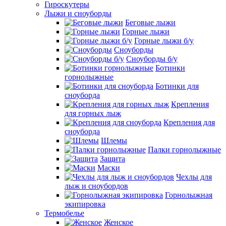
Гироскутеры
Лыжи и сноуборды
Беговые лыжи
Горные лыжи
Горные лыжи б/у
Сноуборды
Сноуборды б/у
Ботинки
горнолыжные
Ботинки для
сноуборда
Крепления
для горных лыж
Крепления для
сноуборда
Шлемы
Палки горнолыжные
Защита
Маски
Чехлы для
лыж и сноубордов
Горнолыжная
экипировка
Термобелье
Женское