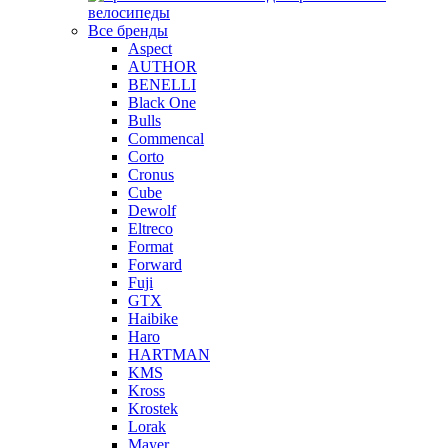
велосипеды
Все бренды
Aspect
AUTHOR
BENELLI
Black One
Bulls
Commencal
Corto
Cronus
Cube
Dewolf
Eltreco
Format
Forward
Fuji
GTX
Haibike
Haro
HARTMAN
KMS
Kross
Krostek
Lorak
Mayer