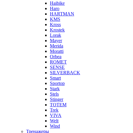
Haibike
Haro
HARTMAN
KMS
Kross
Krostek
Lorak
Mayer
Merida
Moratti
Orbea
ROMET
SENSE
SILVERBACK
Smart
Sportop
Stark
Stels
Stinger
TOTEM
Trek
VIVA
Welt
Wind
Тренажеры