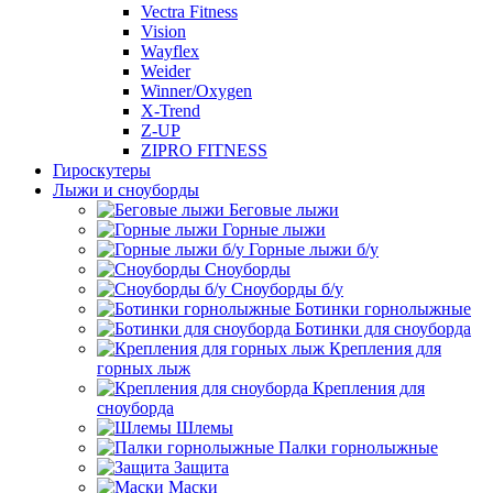
Vectra Fitness
Vision
Wayflex
Weider
Winner/Oxygen
X-Trend
Z-UP
ZIPRO FITNESS
Гироскутеры
Лыжи и сноуборды
Беговые лыжи
Горные лыжи
Горные лыжи б/у
Сноуборды
Сноуборды б/у
Ботинки горнолыжные
Ботинки для сноуборда
Крепления для
горных лыж
Крепления для
сноуборда
Шлемы
Палки горнолыжные
Защита
Маски