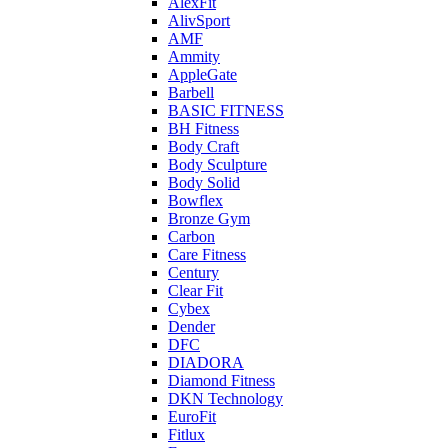
AlexFit
AlivSport
AMF
Ammity
AppleGate
Barbell
BASIC FITNESS
BH Fitness
Body Craft
Body Sculpture
Body Solid
Bowflex
Bronze Gym
Carbon
Care Fitness
Century
Clear Fit
Cybex
Dender
DFC
DIADORA
Diamond Fitness
DKN Technology
EuroFit
Fitlux