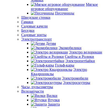
домики
Мягкое
игровое оборудование
Песочницы
Шведские стенки
Гамаки
Садовые качели
Беседки
Садовые зонты
Электротранспорт
Детям
Экомобилики
Электро велорикши
Скейты и Ролики
Электропитбайки
Гольф-кары
Электро
Квадроциклы
Электромобили
Электроскутеры
Часы, пульсометры
Велозапчасти
Вилки
Втулки
Защита