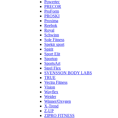
Powertec
PRECOR
ProForm
PROSKI
Proxima
Reebok
Royal
Schwinn
Sole Fitness
Spektr sport
Spirit
Sport Elit
Sportop
SportsArt
Steel Flex
SVENSSON BODY LABS
TRUE
Vectra Fitness
Vision
Wayflex
Weider
Winner/Oxygen
X-Trend
Z-UP
ZIPRO FITNESS