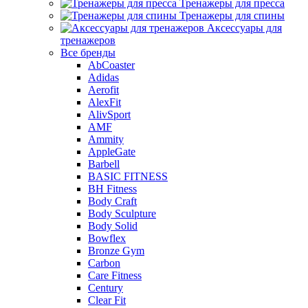
Тренажеры для пресса
Тренажеры для спины
Аксессуары для
тренажеров
Все бренды
AbCoaster
Adidas
Aerofit
AlexFit
AlivSport
AMF
Ammity
AppleGate
Barbell
BASIC FITNESS
BH Fitness
Body Craft
Body Sculpture
Body Solid
Bowflex
Bronze Gym
Carbon
Care Fitness
Century
Clear Fit