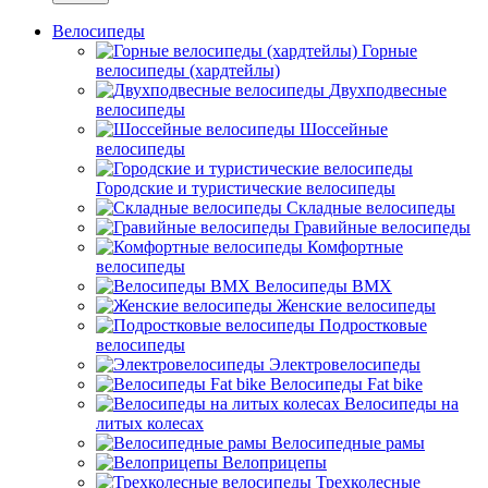
Велосипеды
Горные
велосипеды (хардтейлы)
Двухподвесные
велосипеды
Шоссейные
велосипеды
Городские и туристические велосипеды
Складные велосипеды
Гравийные велосипеды
Комфортные
велосипеды
Велосипеды BMX
Женские велосипеды
Подростковые
велосипеды
Электровелосипеды
Велосипеды Fat bike
Велосипеды на
литых колесах
Велосипедные рамы
Велоприцепы
Трехколесные