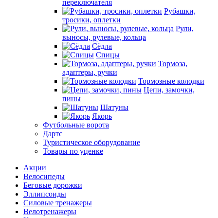
переключателя
Рубашки,
тросики, оплетки
Рули,
выносы, рулевые, кольца
Сёдла
Спицы
Тормоза,
адаптеры, ручки
Тормозные колодки
Цепи, замочки,
пины
Шатуны
Якорь
Футбольные ворота
Дартс
Туристическое оборудование
Товары по уценке
Акции
Велосипеды
Беговые дорожки
Эллипсоиды
Силовые тренажеры
Велотренажеры