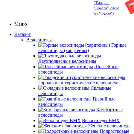
"Галереи
Чижова", слева
от "Фенко")
Меню
Каталог
Велосипеды
Горные
велосипеды (хардтейлы)
Двухподвесные велосипеды
Шоссейные
велосипеды
Городские и туристические велосипеды
Складные
велосипеды
Гравийные
велосипеды
Комфортные
велосипеды
Велосипеды BMX
Женские велосипеды
Подростковые