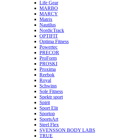
Life Gear
MARBO
MARCY
Matrix
Nautilus
NordicTrack
OPTIFIT
Optima Fitness
Powertec
PRECOR
ProForm
PROSKI
Proxima
Reebok
Royal
Schwinn
Sole Fitness
Spektr sport
Spirit
Sport Elit
Sportop
SportsArt
Steel Flex
SVENSSON BODY LABS
TRUE