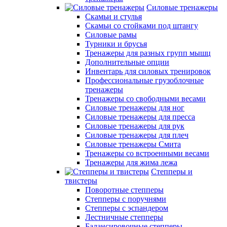
Силовые тренажеры
Скамьи и стулья
Скамьи со стойками под штангу
Силовые рамы
Турники и брусья
Тренажеры для разных групп мышц
Дополнительные опции
Инвентарь для силовых тренировок
Профессиональные грузоблочные
тренажеры
Тренажеры со свободными весами
Силовые тренажеры для ног
Силовые тренажеры для пресса
Силовые тренажеры для рук
Силовые тренажеры для плеч
Силовые тренажеры Смита
Тренажеры со встроенными весами
Тренажеры для жима лежа
Степперы и
твистеры
Поворотные степперы
Степперы с поручнями
Степперы с эспандером
Лестничные степперы
Балансировочные степперы