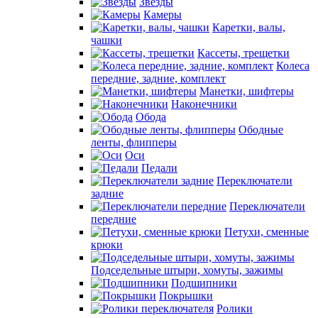
Звезды
Камеры
Каретки, валы,
чашки
Кассеты, трещетки
Колеса
передние, задние, комплект
Манетки, шифтеры
Наконечники
Обода
Ободные
ленты, флипперы
Оси
Педали
Переключатели
задние
Переключатели
передние
Петухи, сменные
крюки
Подседельные штыри, хомуты, зажимы
Подшипники
Покрышки
Ролики