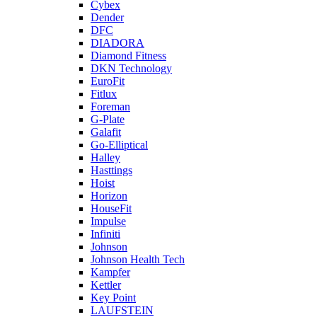
Cybex
Dender
DFC
DIADORA
Diamond Fitness
DKN Technology
EuroFit
Fitlux
Foreman
G-Plate
Galafit
Go-Elliptical
Halley
Hasttings
Hoist
Horizon
HouseFit
Impulse
Infiniti
Johnson
Johnson Health Tech
Kampfer
Kettler
Key Point
LAUFSTEIN