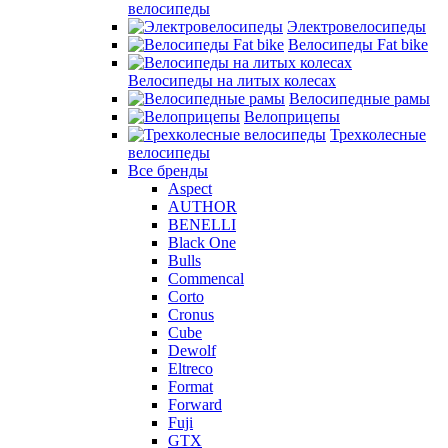
велосипеды
Электровелосипеды
Велосипеды Fat bike
Велосипеды на литых колесах
Велосипедные рамы
Велоприцепы
Трехколесные
велосипеды
Все бренды
Aspect
AUTHOR
BENELLI
Black One
Bulls
Commencal
Corto
Cronus
Cube
Dewolf
Eltreco
Format
Forward
Fuji
GTX