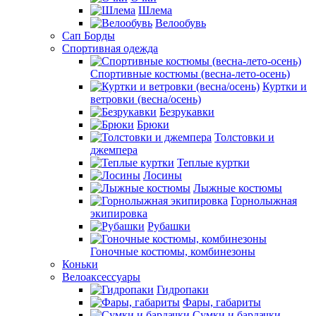
Шлема
Велообувь
Сап Борды
Спортивная одежда
Спортивные костюмы (весна-лето-осень)
Куртки и
ветровки (весна/осень)
Безрукавки
Брюки
Толстовки и
джемпера
Теплые куртки
Лосины
Лыжные костюмы
Горнолыжная
экипировка
Рубашки
Гоночные костюмы, комбинезоны
Коньки
Велоаксессуары
Гидропаки
Фары, габариты
Сумки и бардачки