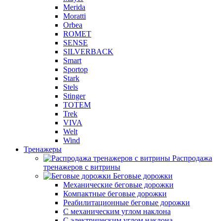
Merida
Moratti
Orbea
ROMET
SENSE
SILVERBACK
Smart
Sportop
Stark
Stels
Stinger
TOTEM
Trek
VIVA
Welt
Wind
Тренажеры
Распродажа
тренажеров с витрины
Беговые дорожки
Механические беговые дорожки
Компактные беговые дорожки
Реабилитационные беговые дорожки
С механическим углом наклона
С электрическим углом наклона