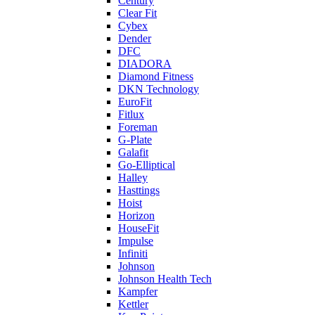
Century
Clear Fit
Cybex
Dender
DFC
DIADORA
Diamond Fitness
DKN Technology
EuroFit
Fitlux
Foreman
G-Plate
Galafit
Go-Elliptical
Halley
Hasttings
Hoist
Horizon
HouseFit
Impulse
Infiniti
Johnson
Johnson Health Tech
Kampfer
Kettler