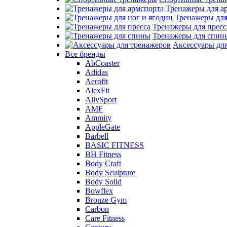
Тренажеры для а
Тренажеры для
Тренажеры для пресс
Тренажеры для спин
Аксессуары дл
Все бренды
AbCoaster
Adidas
Aerofit
AlexFit
AlivSport
AMF
Ammity
AppleGate
Barbell
BASIC FITNESS
BH Fitness
Body Craft
Body Sculpture
Body Solid
Bowflex
Bronze Gym
Carbon
Care Fitness