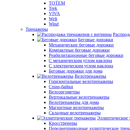
TOTEM
Trek
VIVA
Welt
Wind
Тренажеры
Распрод
Беговые дорожки
Механические беговые дорожки
Компактные беговые дорожки
Реабилитационные беговые дорожки
С механическим углом наклона
С электрическим углом наклона
Беговые дорожки для дома
Велотренажеры
Горизонтальные велотренажеры
Спин-байки
Велоэргометры
Вертикальные велотренажеры
Велотренажеры для дома
Магнитные велотренажеры
Складные велотренажеры
Эллиптические 
Кросстренеры
Переднеприводные эллиптические тре