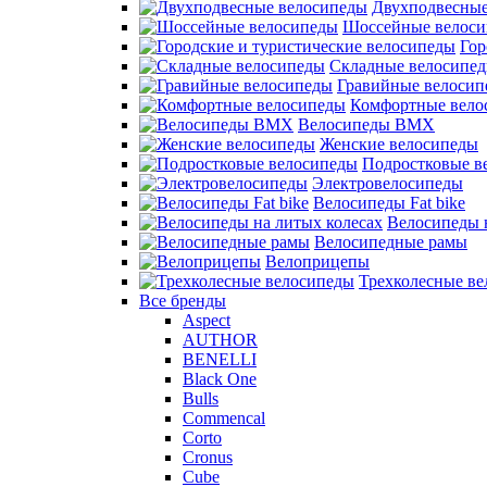
Двухподвесные
Шоссейные велос
Гор
Складные велосипе
Гравийные велосип
Комфортные вело
Велосипеды BMX
Женские велосипеды
Подростковые в
Электровелосипеды
Велосипеды Fat bike
Велосипеды 
Велосипедные рамы
Велоприцепы
Трехколесные в
Все бренды
Aspect
AUTHOR
BENELLI
Black One
Bulls
Commencal
Corto
Cronus
Cube