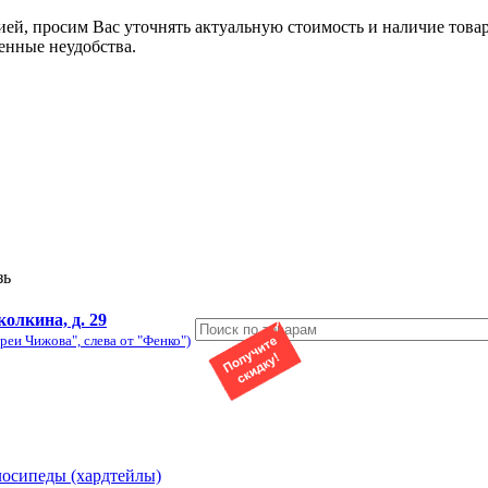
ией, просим Вас уточнять актуальную стоимость и наличие това
енные неудобства.
зь
колкина, д. 29
реи Чижова", слева от "Фенко")
лосипеды (хардтейлы)