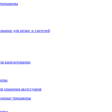
тренажеры
ование для штанг и гантелей
ля кинезотерапии
жеры
ля хранения аксессуаров
ионные тренажеры
жеры