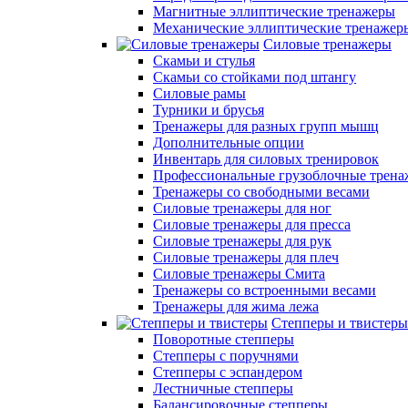
Магнитные эллиптические тренажеры
Механические эллиптические тренажер
Силовые тренажеры
Скамьи и стулья
Скамьи со стойками под штангу
Силовые рамы
Турники и брусья
Тренажеры для разных групп мышц
Дополнительные опции
Инвентарь для силовых тренировок
Профессиональные грузоблочные трен
Тренажеры со свободными весами
Силовые тренажеры для ног
Силовые тренажеры для пресса
Силовые тренажеры для рук
Силовые тренажеры для плеч
Силовые тренажеры Смита
Тренажеры со встроенными весами
Тренажеры для жима лежа
Степперы и твистеры
Поворотные степперы
Степперы с поручнями
Степперы с эспандером
Лестничные степперы
Балансировочные степперы