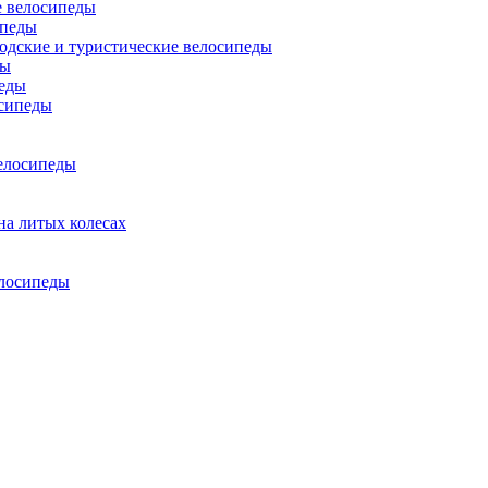
 велосипеды
ипеды
одские и туристические велосипеды
ды
еды
сипеды
елосипеды
на литых колесах
елосипеды