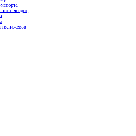
рмспорта
 ног и ягодиц
а
ы
я тренажеров