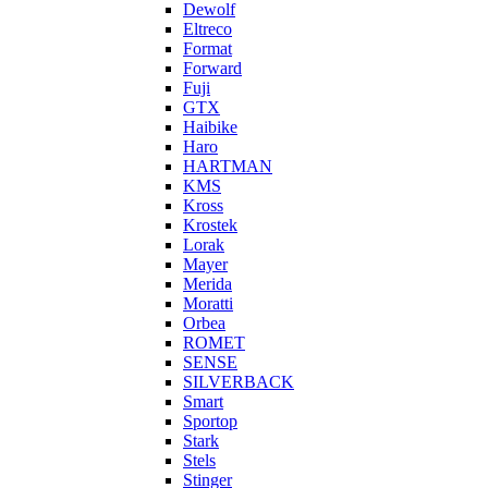
Dewolf
Eltreco
Format
Forward
Fuji
GTX
Haibike
Haro
HARTMAN
KMS
Kross
Krostek
Lorak
Mayer
Merida
Moratti
Orbea
ROMET
SENSE
SILVERBACK
Smart
Sportop
Stark
Stels
Stinger