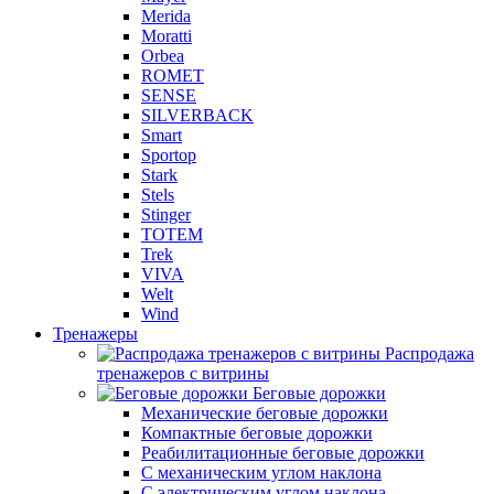
Merida
Moratti
Orbea
ROMET
SENSE
SILVERBACK
Smart
Sportop
Stark
Stels
Stinger
TOTEM
Trek
VIVA
Welt
Wind
Тренажеры
Распродажа
тренажеров с витрины
Беговые дорожки
Механические беговые дорожки
Компактные беговые дорожки
Реабилитационные беговые дорожки
С механическим углом наклона
С электрическим углом наклона