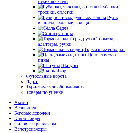
переключателя
Рубашки,
тросики, оплетки
Рули,
выносы, рулевые, кольца
Сёдла
Спицы
Тормоза,
адаптеры, ручки
Тормозные колодки
Цепи, замочки,
пины
Шатуны
Якорь
Футбольные ворота
Дартс
Туристическое оборудование
Товары по уценке
Акции
Велосипеды
Беговые дорожки
Эллипсоиды
Силовые тренажеры
Велотренажеры