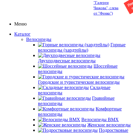
"Галереи
Чижова", слева
от "Фенко")
Меню
Каталог
Велосипеды
Горные
велосипеды (хардтейлы)
Двухподвесные велосипеды
Шоссейные
велосипеды
Городские и туристические велосипеды
Складные
велосипеды
Гравийные
велосипеды
Комфортные
велосипеды
Велосипеды BMX
Женские велосипеды
Подростковые