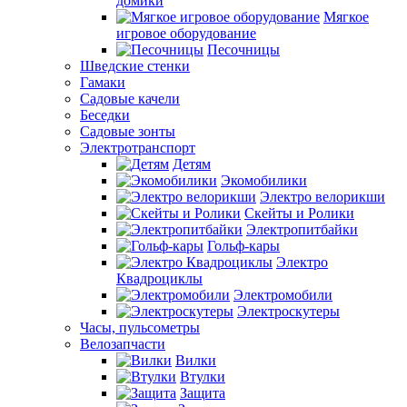
домики
Мягкое
игровое оборудование
Песочницы
Шведские стенки
Гамаки
Садовые качели
Беседки
Садовые зонты
Электротранспорт
Детям
Экомобилики
Электро велорикши
Скейты и Ролики
Электропитбайки
Гольф-кары
Электро
Квадроциклы
Электромобили
Электроскутеры
Часы, пульсометры
Велозапчасти
Вилки
Втулки
Защита