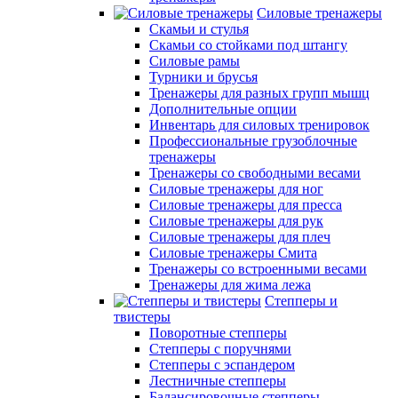
Силовые тренажеры
Скамьи и стулья
Скамьи со стойками под штангу
Силовые рамы
Турники и брусья
Тренажеры для разных групп мышц
Дополнительные опции
Инвентарь для силовых тренировок
Профессиональные грузоблочные
тренажеры
Тренажеры со свободными весами
Силовые тренажеры для ног
Силовые тренажеры для пресса
Силовые тренажеры для рук
Силовые тренажеры для плеч
Силовые тренажеры Смита
Тренажеры со встроенными весами
Тренажеры для жима лежа
Степперы и
твистеры
Поворотные степперы
Степперы с поручнями
Степперы с эспандером
Лестничные степперы
Балансировочные степперы