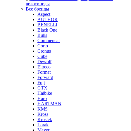
велосипеды
Все бренды
Aspect
AUTHOR
BENELLI
Black One
Bulls
Commencal
Corto
Cronus
Cube
Dewolf
Eltreco
Format
Forward
Fuji
GTX
Haibike
Haro
HARTMAN
KMS
Kross
Krostek
Lorak
Mayer