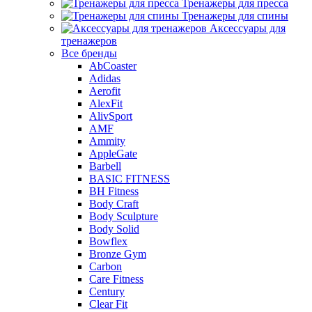
Тренажеры для пресса
Тренажеры для спины
Аксессуары для
тренажеров
Все бренды
AbCoaster
Adidas
Aerofit
AlexFit
AlivSport
AMF
Ammity
AppleGate
Barbell
BASIC FITNESS
BH Fitness
Body Craft
Body Sculpture
Body Solid
Bowflex
Bronze Gym
Carbon
Care Fitness
Century
Clear Fit