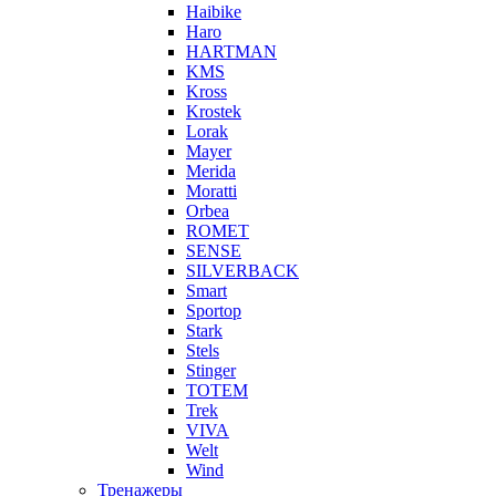
Haibike
Haro
HARTMAN
KMS
Kross
Krostek
Lorak
Mayer
Merida
Moratti
Orbea
ROMET
SENSE
SILVERBACK
Smart
Sportop
Stark
Stels
Stinger
TOTEM
Trek
VIVA
Welt
Wind
Тренажеры