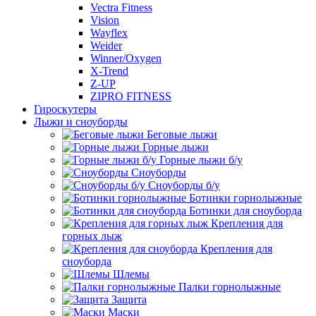
Vectra Fitness
Vision
Wayflex
Weider
Winner/Oxygen
X-Trend
Z-UP
ZIPRO FITNESS
Гироскутеры
Лыжи и сноуборды
Беговые лыжи
Горные лыжи
Горные лыжи б/у
Сноуборды
Сноуборды б/у
Ботинки горнолыжные
Ботинки для сноуборда
Крепления для
горных лыж
Крепления для
сноуборда
Шлемы
Палки горнолыжные
Защита
Маски