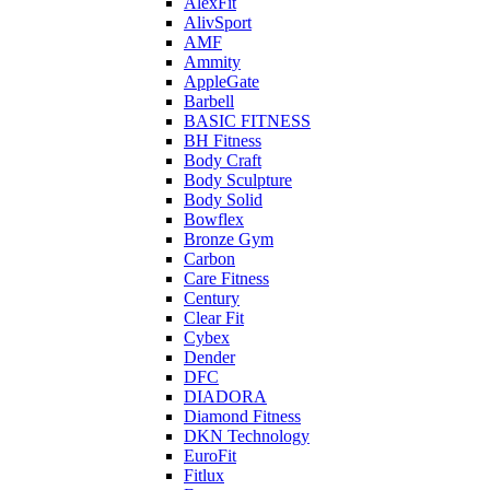
AlexFit
AlivSport
AMF
Ammity
AppleGate
Barbell
BASIC FITNESS
BH Fitness
Body Craft
Body Sculpture
Body Solid
Bowflex
Bronze Gym
Carbon
Care Fitness
Century
Clear Fit
Cybex
Dender
DFC
DIADORA
Diamond Fitness
DKN Technology
EuroFit
Fitlux