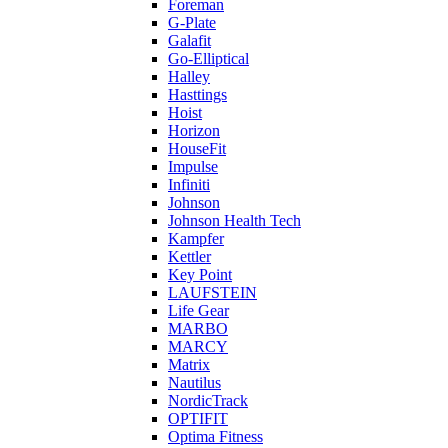
Foreman
G-Plate
Galafit
Go-Elliptical
Halley
Hasttings
Hoist
Horizon
HouseFit
Impulse
Infiniti
Johnson
Johnson Health Tech
Kampfer
Kettler
Key Point
LAUFSTEIN
Life Gear
MARBO
MARCY
Matrix
Nautilus
NordicTrack
OPTIFIT
Optima Fitness