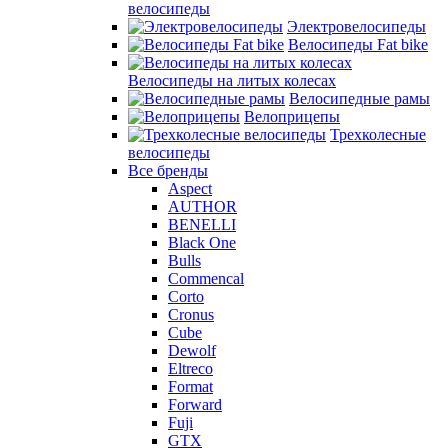
велосипеды
Электровелосипеды
Велосипеды Fat bike
Велосипеды на литых колесах
Велосипедные рамы
Велоприцепы
Трехколесные
велосипеды
Все бренды
Aspect
AUTHOR
BENELLI
Black One
Bulls
Commencal
Corto
Cronus
Cube
Dewolf
Eltreco
Format
Forward
Fuji
GTX