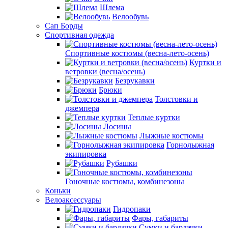
Шлема
Велообувь
Сап Борды
Спортивная одежда
Спортивные костюмы (весна-лето-осень)
Куртки и
ветровки (весна/осень)
Безрукавки
Брюки
Толстовки и
джемпера
Теплые куртки
Лосины
Лыжные костюмы
Горнолыжная
экипировка
Рубашки
Гоночные костюмы, комбинезоны
Коньки
Велоаксессуары
Гидропаки
Фары, габариты
Сумки и бардачки