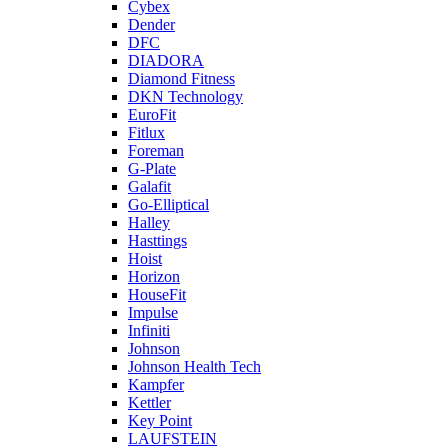
Cybex
Dender
DFC
DIADORA
Diamond Fitness
DKN Technology
EuroFit
Fitlux
Foreman
G-Plate
Galafit
Go-Elliptical
Halley
Hasttings
Hoist
Horizon
HouseFit
Impulse
Infiniti
Johnson
Johnson Health Tech
Kampfer
Kettler
Key Point
LAUFSTEIN