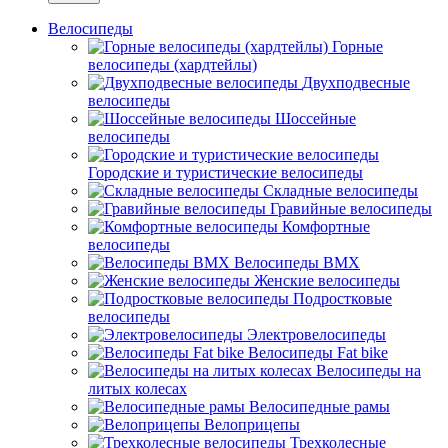
Велосипеды
Горные
велосипеды (хардтейлы)
Двухподвесные
велосипеды
Шоссейные
велосипеды
Городские и туристические велосипеды
Складные велосипеды
Гравийные велосипеды
Комфортные
велосипеды
Велосипеды BMX
Женские велосипеды
Подростковые
велосипеды
Электровелосипеды
Велосипеды Fat bike
Велосипеды на
литых колесах
Велосипедные рамы
Велоприцепы
Трехколесные