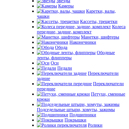
Звезды
Камеры
Каретки, валы,
чашки
Кассеты, трещетки
Колеса
передние, задние, комплект
Манетки, шифтеры
Наконечники
Обода
Ободные
ленты, флипперы
Оси
Педали
Переключатели
задние
Переключатели
передние
Петухи, сменные
крюки
Подседельные штыри, хомуты, зажимы
Подшипники
Покрышки
Ролики