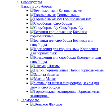
Гироскутеры
Лыжи и сноуборды
Беговые лыжи
Горные лыжи
Горные лыжи б/у
Сноуборды
Сноуборды б/у
Ботинки
горнолыжные
Ботинки для
сноуборда
Крепления
для горных лыж
Крепления для
сноуборда
Шлемы
Палки горнолыжные
Защита
Маски
Чехлы для
лыж и сноубордов
Горнолыжная
экипировка
Термобелье
Женское