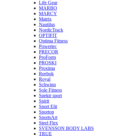
Life Gear
MARBO
MARCY
Matrix
Nautilus
NordicTrack
OPTIFIT
Optima Fitness
Powertec
PRECOR
ProForm
PROSKI
Proxima
Reebok
Royal
Schwinn
Sole Fitness
Spektr sport
Spirit
Sport Elit
Sportop
SportsArt
Steel Flex
SVENSSON BODY LABS
TRUE