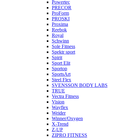
Powertec
PRECOR
ProForm
PROSKI
Proxima
Reebok
Royal
Schwinn
Sole Fitness
Spektr sport
Spirit
Sport Elit
Sportop
SportsArt
Steel Flex
SVENSSON BODY LABS
TRUE
Vectra Fitness
Vision
Wayflex
Weider
Winner/Oxygen
X-Trend
Z-UP
ZIPRO FITNESS