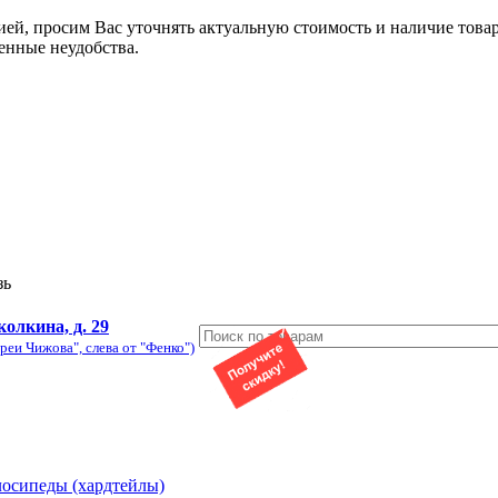
ией, просим Вас уточнять актуальную стоимость и наличие това
енные неудобства.
зь
колкина, д. 29
реи Чижова", слева от "Фенко")
лосипеды (хардтейлы)