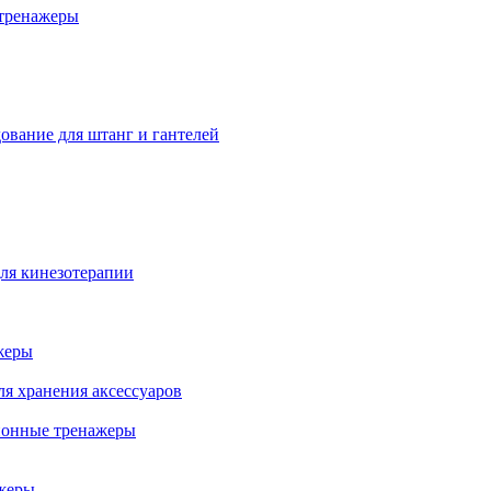
тренажеры
ование для штанг и гантелей
ля кинезотерапии
жеры
ля хранения аксессуаров
ионные тренажеры
жеры