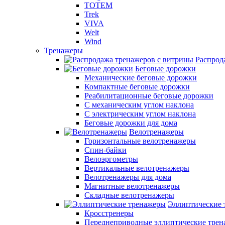
TOTEM
Trek
VIVA
Welt
Wind
Тренажеры
Распрод
Беговые дорожки
Механические беговые дорожки
Компактные беговые дорожки
Реабилитационные беговые дорожки
С механическим углом наклона
С электрическим углом наклона
Беговые дорожки для дома
Велотренажеры
Горизонтальные велотренажеры
Спин-байки
Велоэргометры
Вертикальные велотренажеры
Велотренажеры для дома
Магнитные велотренажеры
Складные велотренажеры
Эллиптические 
Кросстренеры
Переднеприводные эллиптические тре